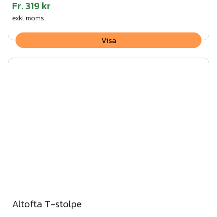
Fr.
319 kr
exkl.moms
Visa
Altofta T-stolpe