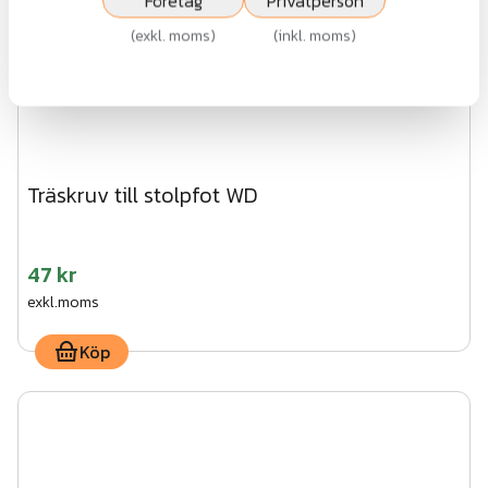
Företag
Privatperson
(
exkl. moms
)
(
inkl. moms
)
Träskruv till stolpfot WD
47 kr
exkl.moms
Köp