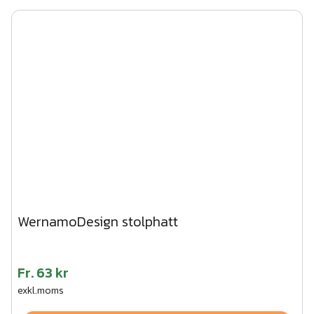
WernamoDesign stolphatt
Fr.
63 kr
exkl.moms