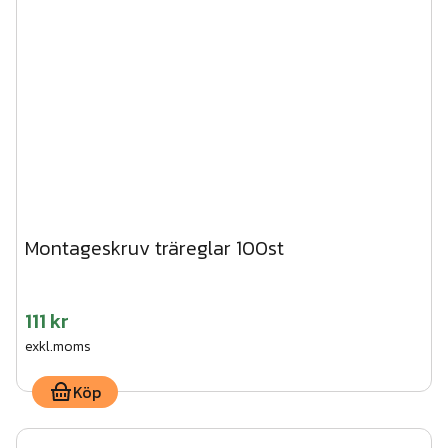
Montageskruv träreglar 100st
111 kr
exkl.moms
Köp