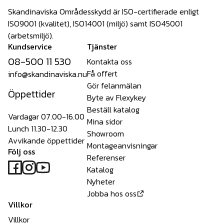
Skandinaviska Områdesskydd är ISO-certifierade enligt
ISO9001 (kvalitet), ISO14001 (miljö) samt ISO45001
(arbetsmiljö).
Kundservice
Tjänster
08-500 11 530
Kontakta oss
Få offert
info@skandinaviska.nu
Gör felanmälan
Öppettider
Byte av Flexykey
Beställ katalog
Vardagar 07.00-16.00
Mina sidor
Lunch 11.30-12.30
Showroom
Avvikande öppettider
Montageanvisningar
Följ oss
Referenser
Katalog
Nyheter
Jobba hos oss
Villkor
Villkor