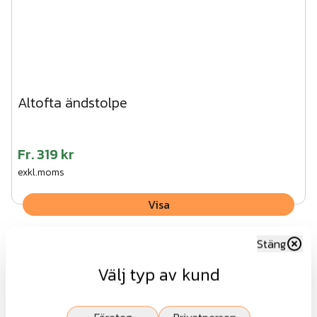
Altofta ändstolpe
Fr.
319 kr
exkl.moms
Visa
Stäng
Välj typ av kund