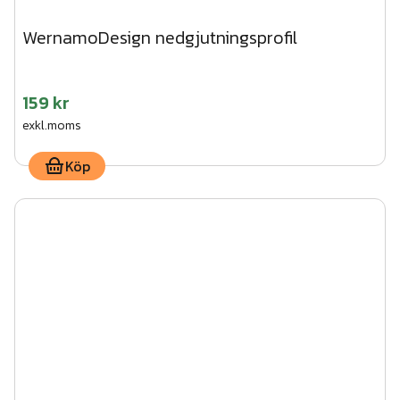
WernamoDesign nedgjutningsprofil
159 kr
exkl.moms
Köp