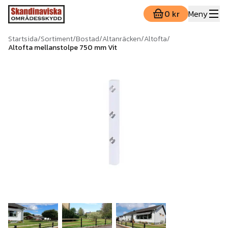
0 kr
Meny
Startsida
/
Sortiment
/
Bostad
/
Altanräcken
/
Altofta
/
Altofta mellanstolpe 750 mm Vit