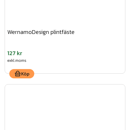
WernamoDesign plintfäste
127 kr
exkl.moms
Köp