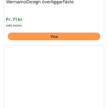
WernamoDesign överliggarfäste
Fr.
71 kr
exkl.moms
Visa