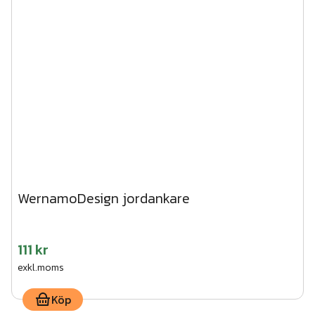
WernamoDesign jordankare
111 kr
exkl.moms
Köp