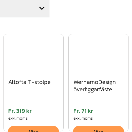
re, alternativ ett
äljare av byggvaror.
Altofta T-stolpe
WernamoDesign
överliggarfäste
Fr.
319 kr
Fr.
71 kr
exkl.moms
exkl.moms
Visa
Visa