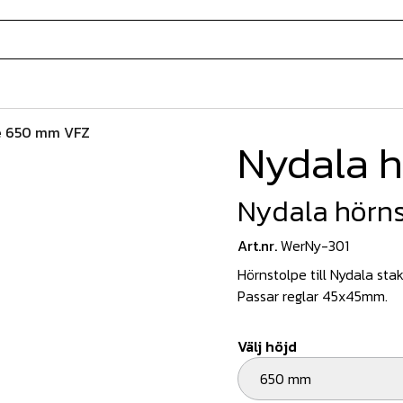
e 650 mm VFZ
Nydala h
Nydala hörn
Art.nr.
WerNy-301
Hörnstolpe till Nydala st
Passar reglar 45x45mm.
Välj höjd
650 mm