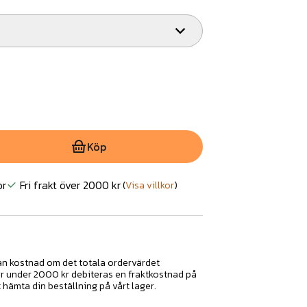
Köp
or
Fri frakt över 2000 kr
(
Visa villkor
)
tan kostnad om det totala ordervärdet
ar under 2000 kr debiteras en fraktkostnad på
t hämta din beställning på vårt lager.