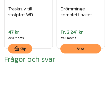
Träskruv till
Drömminge
stolpfot WD
komplett paket
svart
47 kr
Fr.
2 241 kr
exkl.moms
exkl.moms
Köp
Visa
Frågor och svar