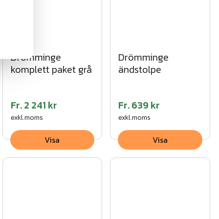
Drömminge
Drömminge
komplett paket grå
ändstolpe
Fr.
2 241 kr
Fr.
639 kr
exkl.moms
exkl.moms
Visa
Visa