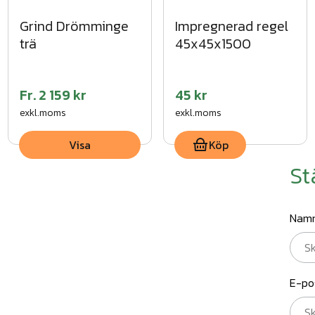
Grind Drömminge
Impregnerad regel
trä
45x45x1500
Fr.
2 159 kr
45 kr
exkl.moms
exkl.moms
Visa
Köp
St
Nam
E-po