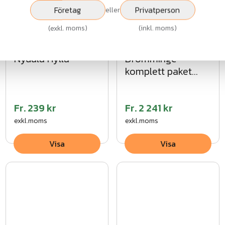
Företag
Privatperson
eller
(
exkl. moms
)
(
inkl. moms
)
Nydala Hylla
Drömminge
komplett paket
VFZ
Fr.
239 kr
Fr.
2 241 kr
exkl.moms
exkl.moms
Visa
Visa