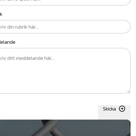
ik
elande
Skicka