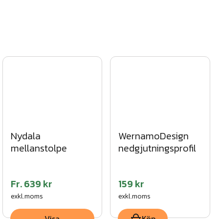
Nydala
WernamoDesign
mellanstolpe
nedgjutningsprofil
Fr.
639 kr
159 kr
exkl.moms
exkl.moms
Visa
Köp