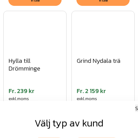
Hylla till
Grind Nydala trä
Drömminge
Fr.
239 kr
Fr.
2 159 kr
exkl.moms
exkl.moms
S
Visa
Visa
Välj typ av kund