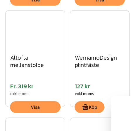
Altofta
WernamoDesign
mellanstolpe
plintfäste
Fr.
319 kr
127 kr
exkl.moms
exkl.moms
Visa
Köp