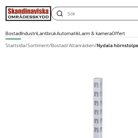
Bostad
Industri
Lantbruk
Automatik
Larm & kamera
Offert
Startsida
/
Sortiment
/
Bostad
/
Altanräcken
/
Nydala hörnstolp