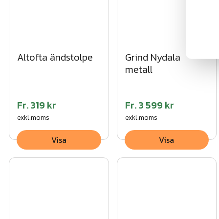
Altofta ändstolpe
Grind Nydala
metall
Fr.
319 kr
Fr.
3 599 kr
exkl.moms
exkl.moms
Visa
Visa