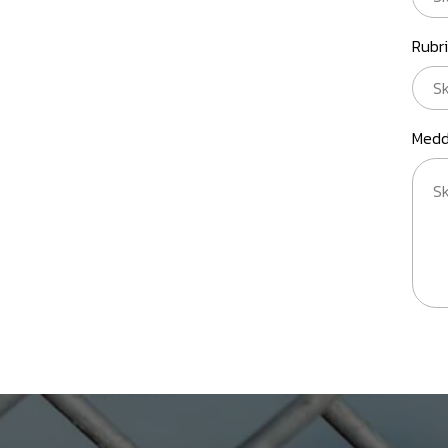
Rubr
Medd