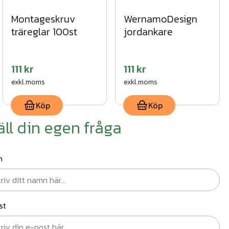
Montageskruv
WernamoDesign
träreglar 100st
jordankare
111 kr
111 kr
exkl.moms
exkl.moms
Köp
Köp
äll din egen fråga
n
st