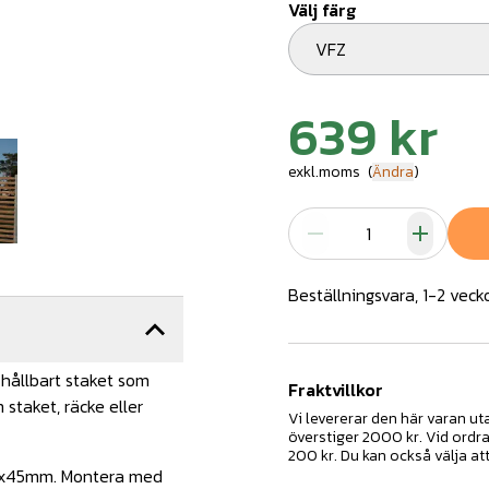
Välj färg
VFZ
639 kr
exkl.moms
(
Ändra
)
Beställningsvara, 1-2 veck
hållbart staket som
Fraktvillkor
staket, räcke eller
Vi levererar den här varan u
överstiger 2000 kr. Vid ordr
200 kr. Du kan också välja at
 45x45mm. Montera med