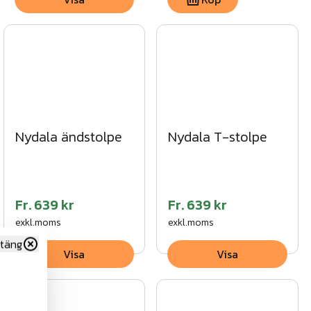
Nydala ändstolpe
Nydala T-stolpe
Fr.
639 kr
Fr.
639 kr
exkl.moms
exkl.moms
täng
Visa
Visa