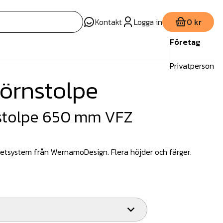
Kontakt
Logga in
0 kr
Företag
Privatperson
örnstolpe
stolpe 650 mm VFZ
aketsystem från WernamoDesign. Flera höjder och färger.