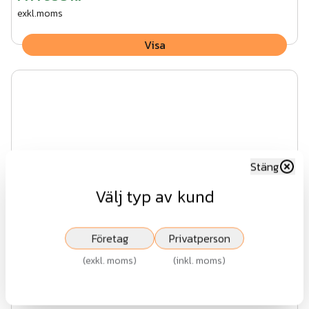
exkl.moms
Visa
Stäng
Välj typ av kund
Företag
Privatperson
(
exkl. moms
)
(
inkl. moms
)
NoiStop Wood dörr