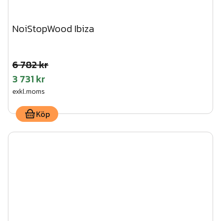
NoiStopWood Ibiza
6 782 kr
3 731 kr
exkl.moms
Köp