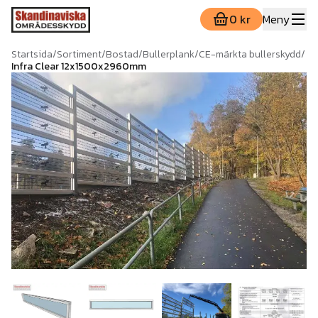
0 kr
Meny
Startsida
/
Sortiment
/
Bostad
/
Bullerplank
/
CE-märkta bullerskydd
/
Infra Clear 12x1500x2960mm