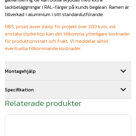
lackbeläggningar i RAL-färger på kunds begäran. Ramen är
tillverkad i aluminium i sitt standardutförande.
OBS, priset avser inköp för projekt över 200 kvm, vid
enstaka stycke köp kan det tillkomma ytterligare kostnader
för produktionsstart och frakt. Vi meddelar alltid
eventuella tillkommande kostnader.
Montagehjälp
Vi kan hjälpa dig med monteringen av ditt bullerskydd. Om
Specifikation
ni beställer montage av oss får ni 5 års montage och
materialgaranti. Vi samarbetar med ett brett nätverk av
Relaterade produkter
Storlek sektion: B129 x H1500 x L2960mm
stängselmontörer och kan hjälpa till med montagearbetet i
stora delar av landet. Hör av er till oss
Tjocklek plexiglas: 12mm
via offertformuläret för snabb kostnadsfri offert.
Storlek på sektioner kan anpassas efter önskemål
Alla våra montage entreprenader utförs i enlighet med