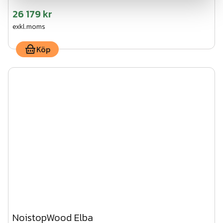
26 179 kr
exkl.moms
Köp
NoistopWood Elba