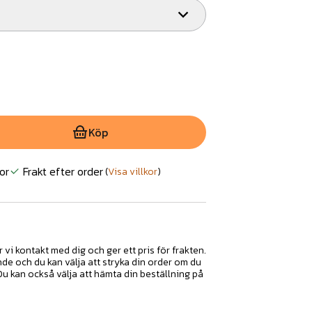
Köp
or
Frakt efter order
(
Visa villkor
)
r vi kontakt med dig och ger ett pris för frakten.
nde och du kan välja att stryka din order om du
 Du kan också välja att hämta din beställning på