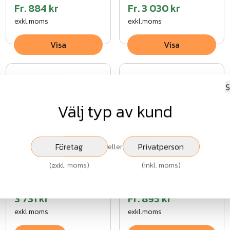
Fr.
884 kr
Fr.
3 030 kr
exkl.moms
exkl.moms
Visa
Visa
S
Välj typ av kund
NoiStopWood Ibiza
Infra ALU
Företag
Privatperson
eller
Absorberande/reflekt
(
exkl. moms
)
(
inkl. moms
)
bullerskärm
6 782 kr
3 731 kr
Fr.
895 kr
exkl.moms
exkl.moms