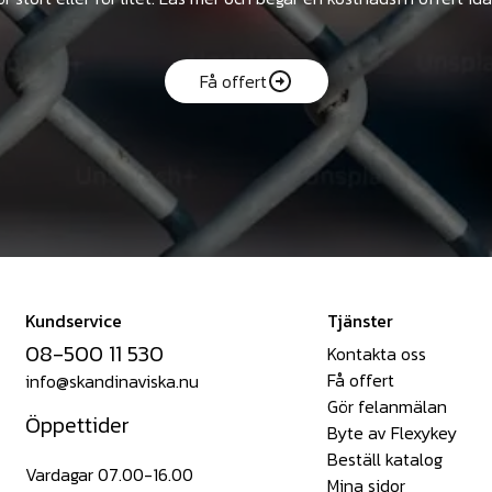
Få offert
Kundservice
Tjänster
08-500 11 530
Kontakta oss
Få offert
info@skandinaviska.nu
Gör felanmälan
Öppettider
Byte av Flexykey
Beställ katalog
Vardagar 07.00-16.00
Mina sidor