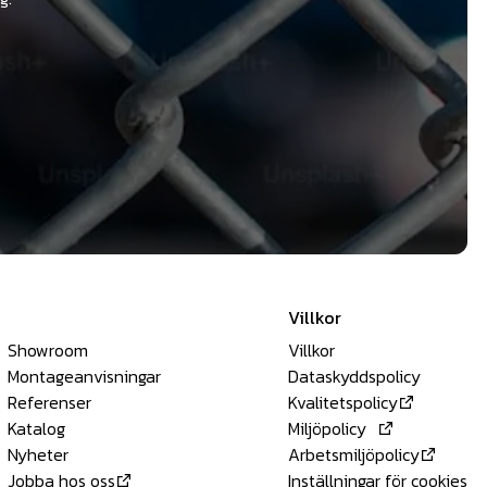
Villkor
Showroom
Villkor
Montageanvisningar
Dataskyddspolicy
Referenser
Kvalitetspolicy
Katalog
Miljöpolicy
Nyheter
Arbetsmiljöpolicy
Jobba hos oss
Inställningar för cookies