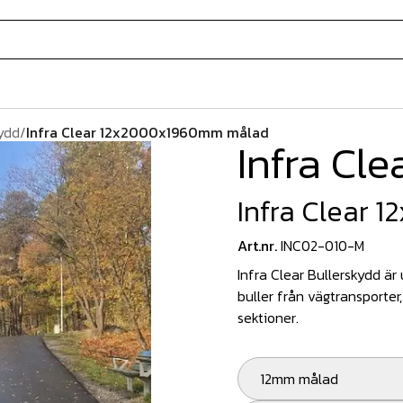
ydd
/
Infra Clear 12x2000x1960mm målad
Infra Cle
Infra Clear
Art.nr.
INC02-010-M
Infra Clear Bullerskydd är
buller från vägtransporter, 
sektioner.
12mm målad