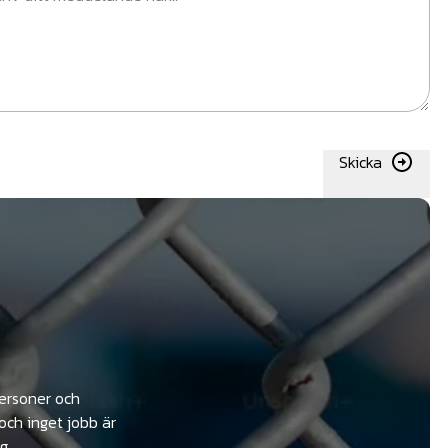
Skicka
personer och
och inget jobb är
g.