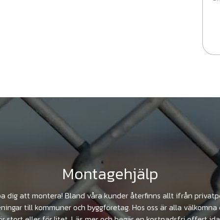
Montagehjälp
pa dig att montera! Bland våra kunder återfinns allt ifrån privat
ningar till kommuner och byggföretag. Hos oss är alla välkomna 
ör stort eller för litet. Läs mer och begär en kostnadsfri offert ida