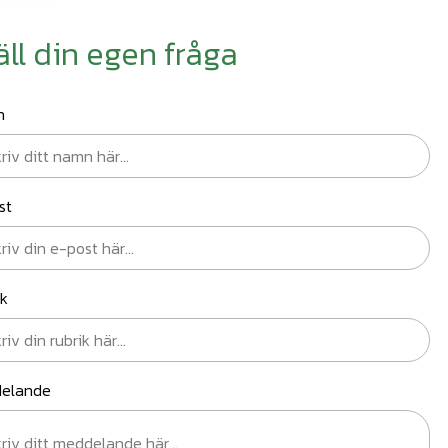
äll din egen fråga
n
st
ik
elande