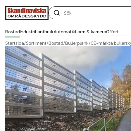
Bostad
Industri
Lantbruk
Automatik
Larm & kamera
Offert
Startsida
/
Sortiment
/
Bostad
/
Bullerplank
/
CE-märkta bullersk