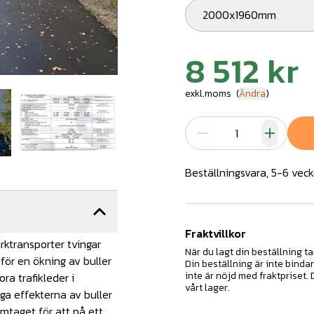
2000x1960mm
8 512 kr
exkl.moms
(
Ändra
)
Beställningsvara, 5-6 veck
Fraktvillkor
rktransporter tvingar
När du lagt din beställning ta
för en ökning av buller
Din beställning är inte binda
inte är nöjd med fraktpriset.
ra trafikleder i
vårt lager.
ga effekterna av buller
amtaget för att på ett