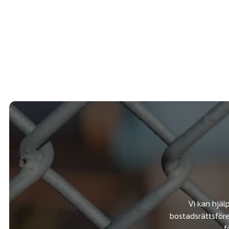
Vi kan hjäl
bostadsrättsföre
f