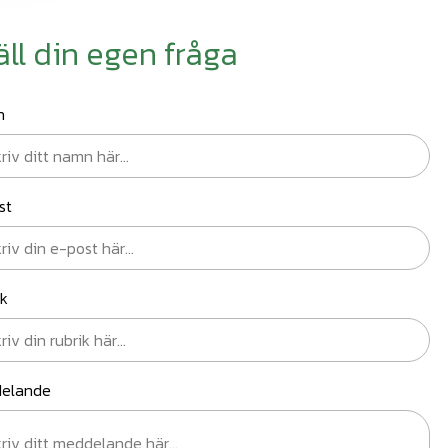
äll din egen fråga
n
st
ik
elande