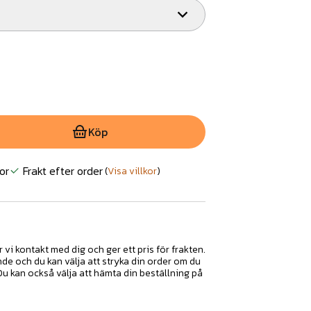
Köp
or
Frakt efter order
(
Visa villkor
)
r vi kontakt med dig och ger ett pris för frakten.
nde och du kan välja att stryka din order om du
 Du kan också välja att hämta din beställning på