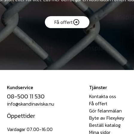
Få offert
Kundservice
Tjänster
08-500 11 530
Kontakta oss
Få offert
info@skandinaviska.nu
Gör felanmälan
Öppettider
Byte av Flexykey
Beställ katalog
Vardagar 07.00-16.00
Mina sidor