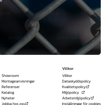
Villkor
Showroom
Villkor
Montageanvisningar
Dataskyddspolicy
Referenser
Kvalitetspolicy
Katalog
Miljöpolicy
Nyheter
Arbetsmiljöpolicy
Jobba hos oss
Inställningar för cookies