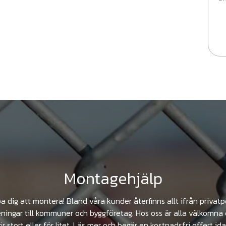
Montagehjälp
pa dig att montera! Bland våra kunder återfinns allt ifrån privat
ningar till kommuner och byggföretag. Hos oss är alla välkomna 
ör stort eller för litet. Läs mer och begär en kostnadsfri offert ida