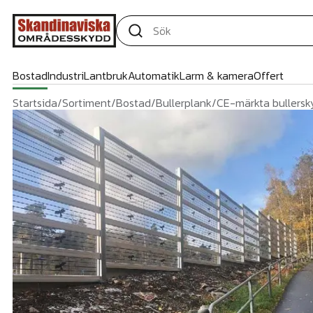
Bostad
Industri
Lantbruk
Automatik
Larm & kamera
Offert
Startsida
/
Sortiment
/
Bostad
/
Bullerplank
/
CE-märkta bullersk