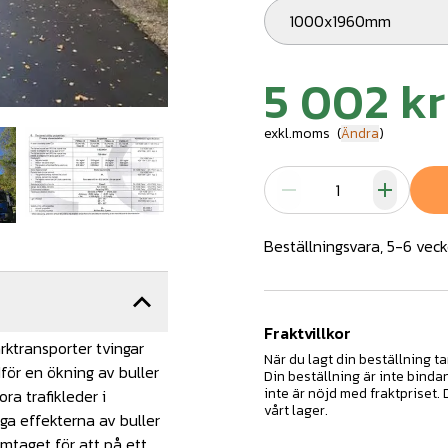
1000x1960mm
5 002 kr
exkl.moms
(
Ändra
)
Beställningsvara, 5-6 veck
Fraktvillkor
rktransporter tvingar
När du lagt din beställning ta
för en ökning av buller
Din beställning är inte binda
inte är nöjd med fraktpriset.
ra trafikleder i
vårt lager.
ga effekterna av buller
amtaget för att på ett