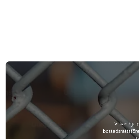
Vi kan hjäl
bostadsrättsföre
f