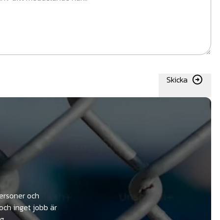
Skicka
personer och
och inget jobb är
g.