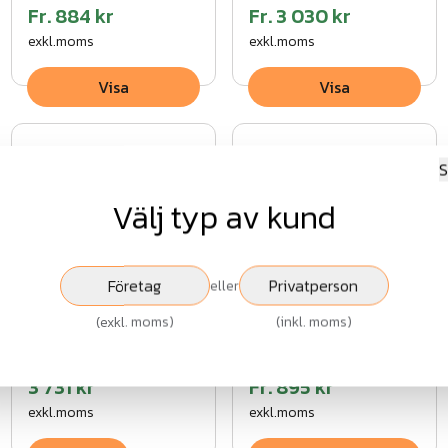
Fr.
884 kr
Fr.
3 030 kr
exkl.moms
exkl.moms
Visa
Visa
S
Välj typ av kund
NoiStopWood Ibiza
Infra ALU
Företag
Privatperson
eller
Absorberande/reflekt
(
exkl. moms
)
(
inkl. moms
)
bullerskärm
6 782 kr
3 731 kr
Fr.
895 kr
exkl.moms
exkl.moms