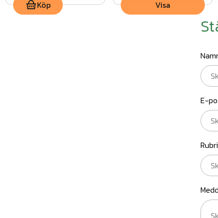
Köp
Visa
St
Nam
E-po
Rubr
Medd