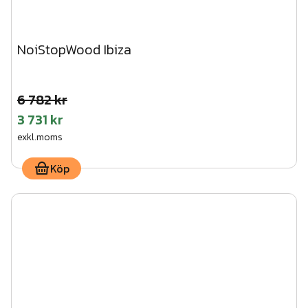
NoiStopWood Ibiza
6 782 kr
3 731 kr
exkl.moms
Köp