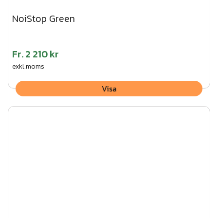
NoiStop Green
Fr.
2 210 kr
exkl.moms
Visa