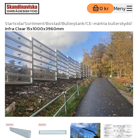
0 kr
Meny
Startsida
/
Sortiment
/
Bostad
/
Bullerplank
/
CE-märkta bullerskydd
/
Infra Clear 15x1000x3960mm