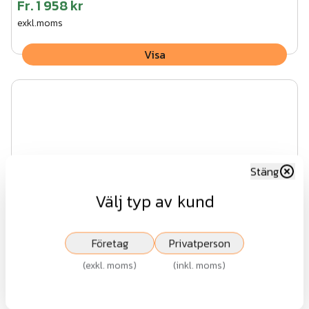
Fr.
1 958 kr
exkl.moms
Visa
Stäng
Välj typ av kund
Företag
Privatperson
(
exkl. moms
)
(
inkl. moms
)
NoiStop Wood dörr