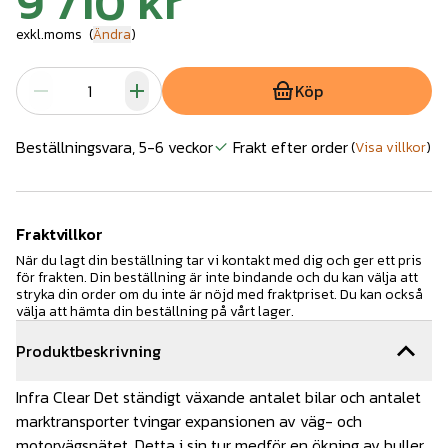
9 710 kr
exkl.moms
(
Ändra
)
Köp
Beställningsvara, 5-6 veckor
Frakt efter order
(
Visa villkor
)
Fraktvillkor
När du lagt din beställning tar vi kontakt med dig och ger ett pris
för frakten. Din beställning är inte bindande och du kan välja att
stryka din order om du inte är nöjd med fraktpriset. Du kan också
välja att hämta din beställning på vårt lager.
Produktbeskrivning
Infra Clear Det ständigt växande antalet bilar och antalet
marktransporter tvingar expansionen av väg- och
motorvägsnätet. Detta i sin tur medför en ökning av buller