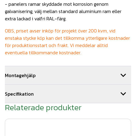
- panelers ramar skyddade mot korrosion genom
galvanisering, välj mellan standard aluminium ram eller
extra lackad i valfri RAL-färg.
OBS, priset avser inköp för projekt över 200 kvm, vid
enstaka stycke köp kan det tillkomma ytterligare kostnader
för produktionsstart och frakt. Vi meddelar alltid
eventuella tillkommande kostnader.
Montagehjälp
Vi kan hjälpa dig med monteringen av ditt bullerskydd. Om
Specifikation
ni beställer montage av oss får ni 5 års montage och
materialgaranti. Vi samarbetar med ett brett nätverk av
Relaterade produkter
Storlek sektion: B129 x H1000 x L3960mm
stängselmontörer och kan hjälpa till med montagearbetet i
stora delar av landet. Hör av er till oss
Tjocklek plexiglas: 15mm
via offertformuläret för snabb kostnadsfri offert.
Storlek på sektioner kan anpassas efter önskemål