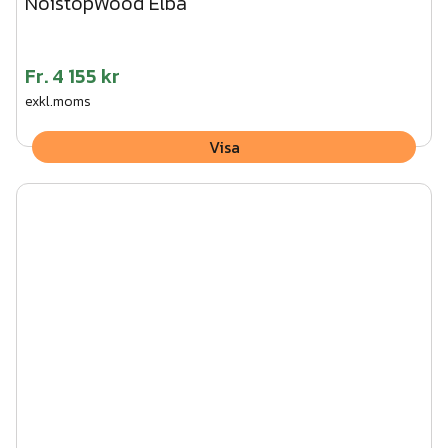
NoistopWood Elba
Fr.
4 155 kr
exkl.moms
Visa