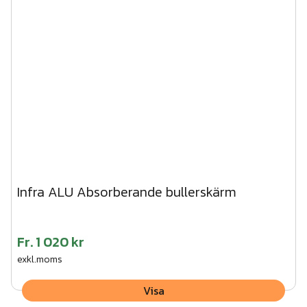
Infra ALU Absorberande bullerskärm
Fr.
1 020 kr
exkl.moms
Visa