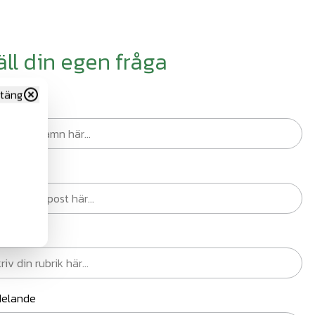
äll din egen fråga
täng
n
st
ik
elande