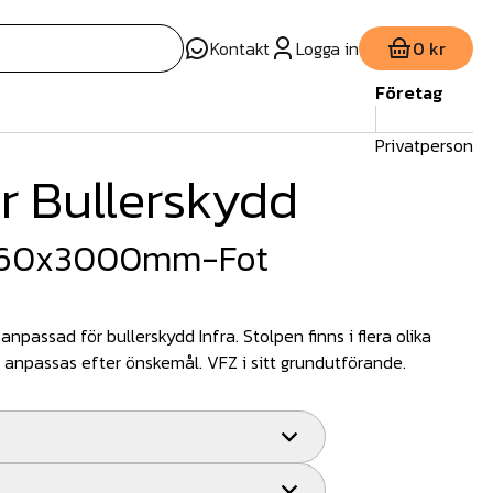
Kontakt
Logga in
0 kr
Företag
Privatperson
ör Bullerskydd
 160x3000mm-Fot
npassad för bullerskydd Infra. Stolpen finns i flera olika
anpassas efter önskemål. VFZ i sitt grundutförande.