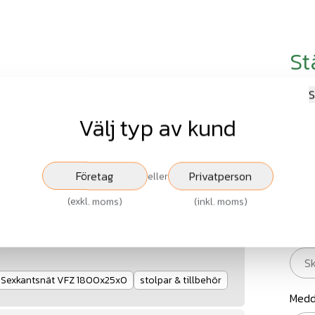
St
S
Nam
Välj typ av kund
2026-07-09
t? Höjd 1800mm, maskstorlek 25mm och 0,7mm
E-po
Företag
Privatperson
eller
(
exkl. moms
)
(
inkl. moms
)
Rubr
Sexkantsnät VFZ 1800x25x0
stolpar & tillbehör
Medd