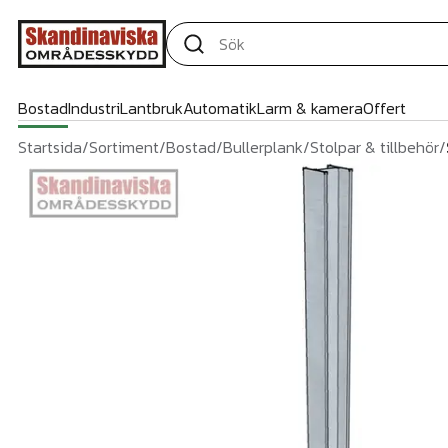
Bostad
Industri
Lantbruk
Automatik
Larm & kamera
Offert
Startsida
/
Sortiment
/
Bostad
/
Bullerplank
/
Stolpar & tillbehör
/