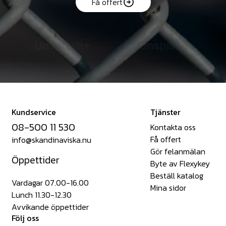
Få offert
Kundservice
Tjänster
08-500 11 530
Kontakta oss
Få offert
info@skandinaviska.nu
Gör felanmälan
Öppettider
Byte av Flexykey
Beställ katalog
Vardagar 07.00-16.00
Mina sidor
Lunch 11.30-12.30
Avvikande öppettider
Följ oss