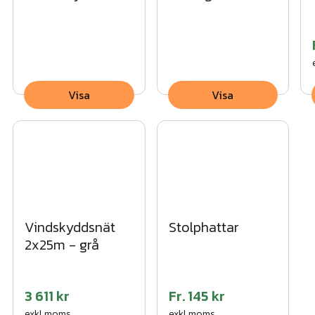
Visa
Visa
Vindskyddsnät
Stolphattar
2x25m - grå
3 611 kr
Fr.
145 kr
exkl.moms
exkl.moms