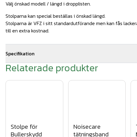
Välj önskad modell / längd i dropplisten.
Stolparna kan special beställas i önskad längd.
Stolparna är VFZ i sitt standardutförande men kan fås lacke
till en extra kostnad.
Specifikation
Relaterade produkter
Längd stolpe: 3000mm (ex fotplatta 20mm)Vikt: 105,8kgFotpl
20x260x300mmHålbild: 4 x Ø30mmVikt endast fotplatta: 12,2
endast stolpe lpm. :31,2kgRostskydd: Varmgalvaniserat
Stolpe för
Noisecare
Bullerskydd
tätningsband