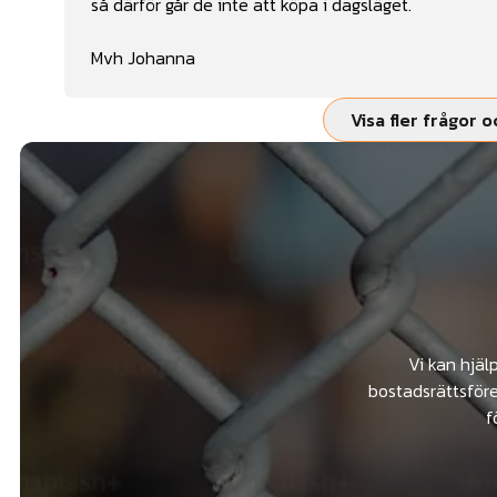
så därför går de inte att köpa i dagsläget.
Mvh Johanna
Visa fler frågor o
Vi kan hjäl
bostadsrättsföre
f