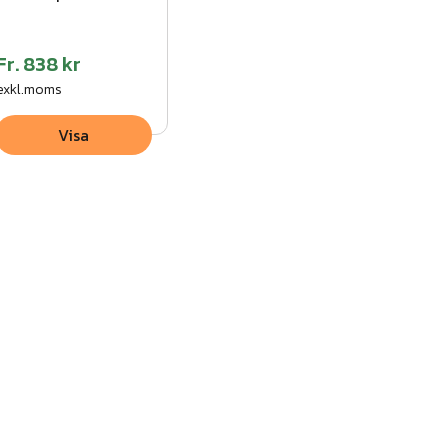
Fr.
838 kr
exkl.moms
Visa