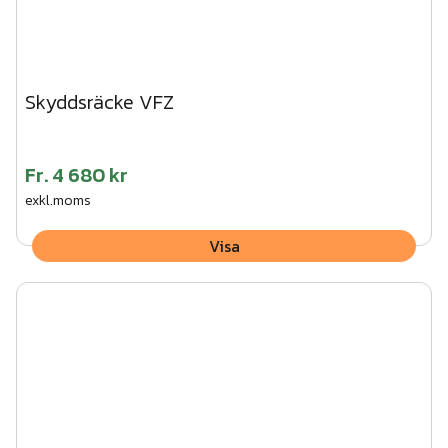
Skyddsräcke VFZ
Fr.
4 680 kr
exkl.moms
Visa