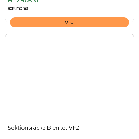
Fr.
2 903 kr
exkl.moms
Visa
Sektionsräcke B enkel VFZ