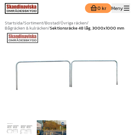
0 kr
Meny
Startsida
/
Sortiment
/
Bostad
/
Övriga räcken
/
Bågräcken & kulräcken
/
Sektionsräcke 48 låg, 3000x1000 mm