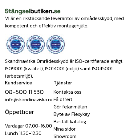
Vi är en rikstäckande leverantör av områdesskydd, med
kompetent och effektiv montagehjälp.
Skandinaviska Områdesskydd är ISO-certifierade enligt
ISO9001 (kvalitet), ISO14001 (miljö) samt ISO45001
(arbetsmiljö).
Kundservice
Tjänster
08-500 11 530
Kontakta oss
Få offert
info@skandinaviska.nu
Gör felanmälan
Öppettider
Byte av Flexykey
Beställ katalog
Vardagar 07.00-16.00
Mina sidor
Lunch 11.30-12.30
Showroom