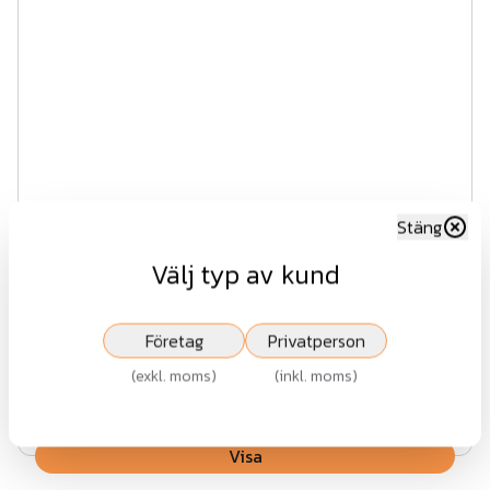
Stäng
Välj typ av kund
Sektionsräcke 48 med mittliggare
Företag
Privatperson
Fr.
1 810 kr
(
exkl. moms
)
(
inkl. moms
)
exkl.moms
Visa