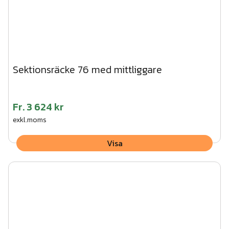
Sektionsräcke 76 med mittliggare
Fr.
3 624 kr
exkl.moms
Visa