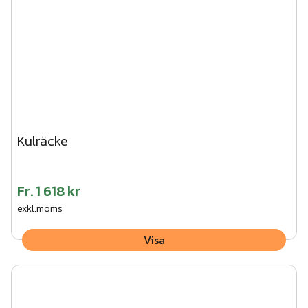
Kulräcke
Fr.
1 618 kr
exkl.moms
Visa