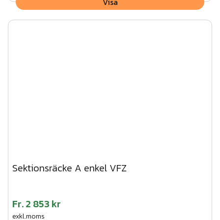
Visa
Sektionsräcke A enkel VFZ
Fr.
2 853 kr
exkl.moms