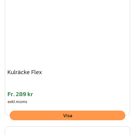
Kulräcke Flex
Fr.
289 kr
exkl.moms
Visa