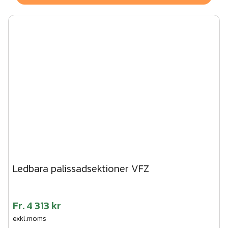
Ledbara palissadsektioner VFZ
Fr.
4 313 kr
exkl.moms