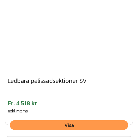
Höjd: 1750 mm
Färg: Svart, RAL 9005
Dimension stående profiler: 30x20mm
Dimension liggande profiler: 50x30mm
Garanti: 5-års rostskydd
Ledbara palissadsektioner SV
Fr.
4 518 kr
exkl.moms
Visa