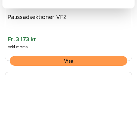
Palissadsektioner VFZ
Fr.
3 173 kr
exkl.moms
Visa