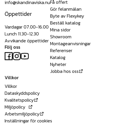
Få offert
info@skandinaviska.nu
Gör felanmälan
Öppettider
Byte av Flexykey
Beställ katalog
Vardagar 07.00-16.00
Mina sidor
Lunch 11.30-12.30
Showroom
Avvikande öppettider
Montageanvisningar
Följ oss
Referenser
Katalog
Nyheter
Jobba hos oss
Villkor
Villkor
Dataskyddspolicy
Kvalitetspolicy
Miljöpolicy
Arbetsmiljöpolicy
Inställningar för cookies