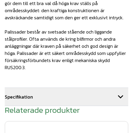
gör dem till ett bra val då höga krav ställs på
områdesskyddet: den kraftiga konstruktionen är
avskräckande samtidigt som den ger ett exklusivt intryck.
Palissader består av svetsade stående och liggande
stålprofiler. Ofta används de kring bilfirmor och andra
anläggningar där kraven på säkerhet och god design är
höga. Palissader är ett säkert områdesskydd som uppfyller
försäkringsförbundets krav enligt mekaniska skydd
RUS200:3.
Specifikation
Relaterade produkter
Ledbar palissad
Bredd: 3000 mm