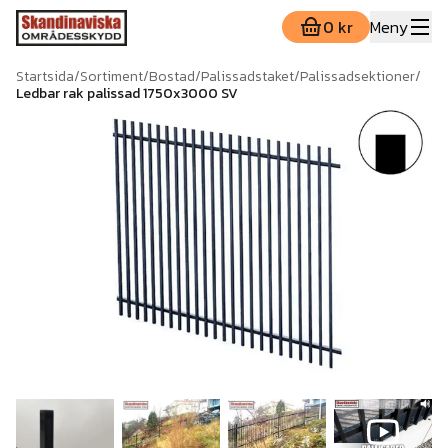
0 kr
Meny
Startsida
/
Sortiment
/
Bostad
/
Palissadstaket
/
Palissadsektioner
/
Ledbar rak palissad 1750x3000 SV