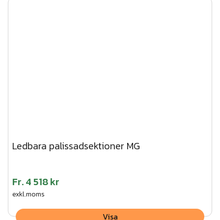
Ledbara palissadsektioner MG
Fr.
4 518 kr
exkl.moms
Visa