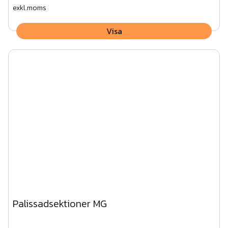
exkl.moms
Visa
Palissadsektioner MG