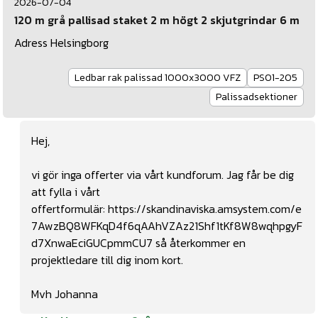
2026-07-04
120 m grå pallisad staket 2 m högt 2 skjutgrindar 6 m
Adress Helsingborg
Ledbar rak palissad 1000x3000 VFZ
PS01-205
Palissadsektioner
Hej,
vi gör inga offerter via vårt kundforum. Jag får be dig
att fylla i vårt
offertformulär:
https://skandinaviska.amsystem.com/e
7AwzBQ8WFKqD4f6qAAhVZAz21Shf1tKf8W8wqhpgyF
d7XnwaEciGUCpmmCU7
så återkommer en
projektledare till dig inom kort.
Mvh Johanna