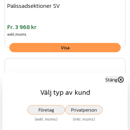
Palissadsektioner SV
Fr.
3 968 kr
exkl.moms
Visa
Stäng
Välj typ av kund
Företag
Privatperson
(
exkl. moms
)
(
inkl. moms
)