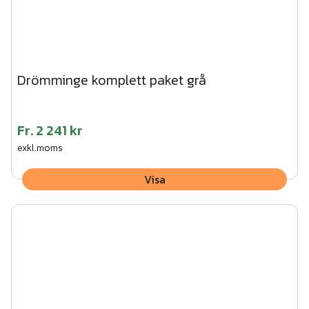
Drömminge komplett paket grå
Fr.
2 241 kr
exkl.moms
Visa