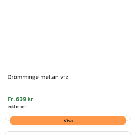
Drömminge mellan vfz
Fr.
639 kr
exkl.moms
Visa