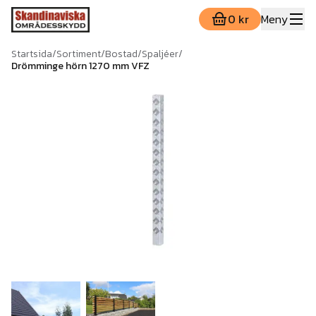
0 kr
Meny
Startsida
/
Sortiment
/
Bostad
/
Spaljéer
/
Drömminge hörn 1270 mm VFZ