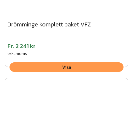
Drömminge komplett paket VFZ
Fr.
2 241 kr
exkl.moms
Visa