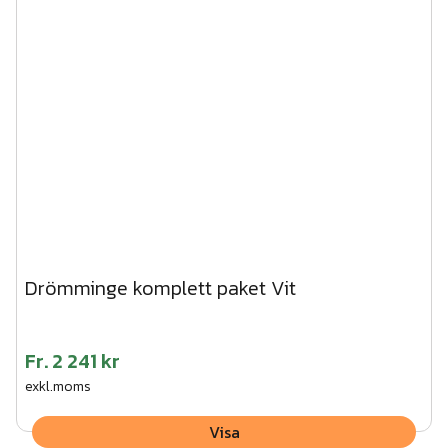
Drömminge komplett paket Vit
Fr.
2 241 kr
exkl.moms
Visa