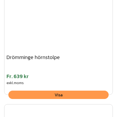
Drömminge hörnstolpe
Fr.
639 kr
exkl.moms
Visa