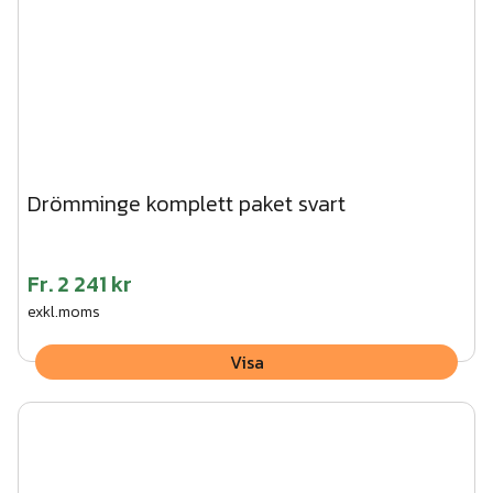
Drömminge komplett paket svart
Fr.
2 241 kr
exkl.moms
Visa