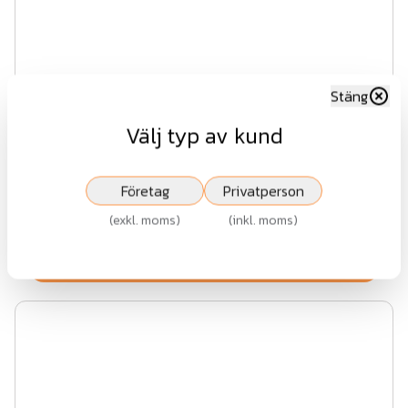
Stäng
Välj typ av kund
Drömminge ändstolpe
Företag
Privatperson
Fr.
639 kr
(
exkl. moms
)
(
inkl. moms
)
exkl.moms
Visa