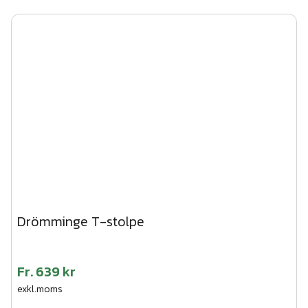
Drömminge T-stolpe
Fr.
639 kr
exkl.moms