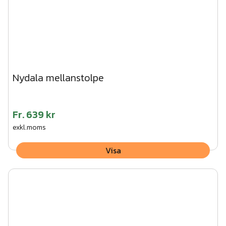
överliggare.
4. Välj virke i dimensionen 45 x 45 mm hos din lokala
återförsäljare av byggvaror.
Nydala mellanstolpe
Fr.
639 kr
exkl.moms
Visa