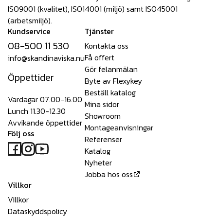
ISO9001 (kvalitet), ISO14001 (miljö) samt ISO45001
(arbetsmiljö).
Kundservice
Tjänster
08-500 11 530
Kontakta oss
Få offert
info@skandinaviska.nu
Gör felanmälan
Öppettider
Byte av Flexykey
Beställ katalog
Vardagar 07.00-16.00
Mina sidor
Lunch 11.30-12.30
Showroom
Avvikande öppettider
Montageanvisningar
Följ oss
Referenser
Katalog
Nyheter
Jobba hos oss
Villkor
Villkor
Dataskyddspolicy