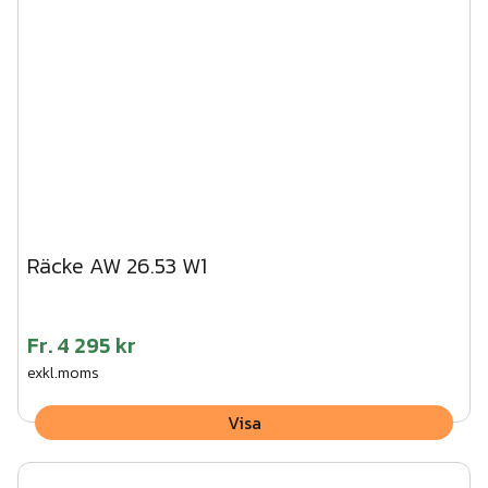
Räcke AW 26.53 W1
Fr.
4 295 kr
exkl.moms
Visa