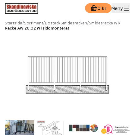
0 kr
Meny
Startsida
/
Sortiment
/
Bostad
/
Smidesräcken
/
Smidesräcke W1
/
Räcke AW 26.02 W1 sidomonterat