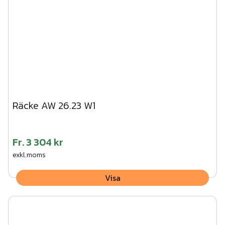
Räcke AW 26.23 W1
Fr.
3 304 kr
exkl.moms
Visa