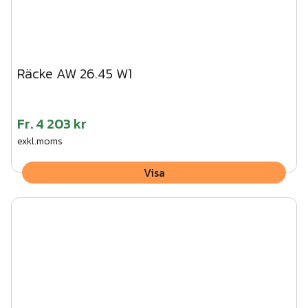
Räcke AW 26.45 W1
Fr.
4 203 kr
exkl.moms
Visa