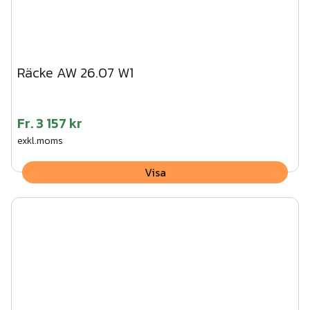
Räcke AW 26.07 W1
Fr.
3 157 kr
exkl.moms
Visa