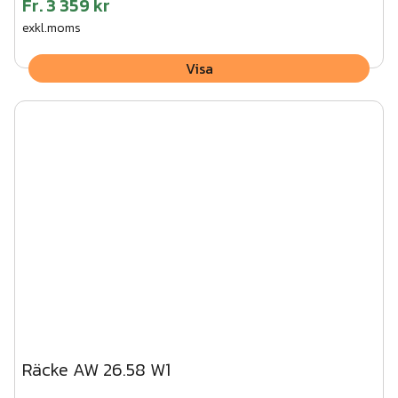
Fr.
3 359 kr
exkl.moms
Visa
Räcke AW 26.58 W1