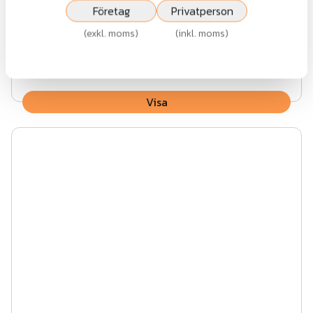
Räcke AW 26.52 W1
Företag
Privatperson
(
exkl. moms
)
(
inkl. moms
)
Fr.
4 387 kr
exkl.moms
Visa