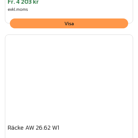
Fr.
4 203 kr
exkl.moms
Visa
Räcke AW 26.62 W1