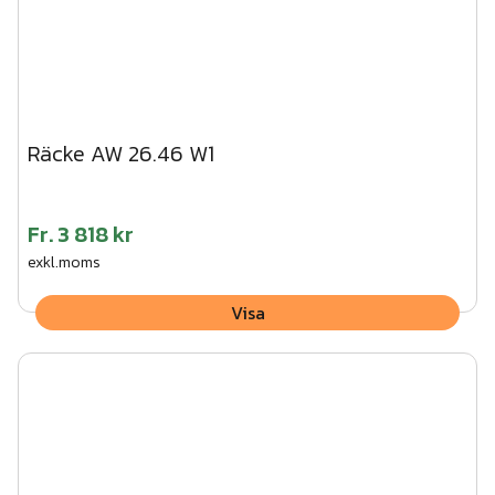
Räcke AW 26.46 W1
Fr.
3 818 kr
exkl.moms
Visa