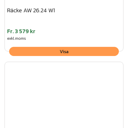
Räcke AW 26.24 W1
Fr.
3 579 kr
exkl.moms
Visa