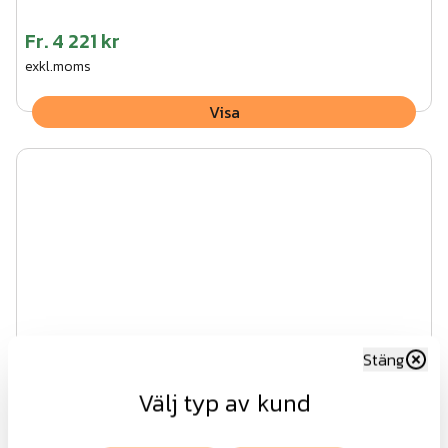
Fr.
4 221 kr
exkl.moms
Visa
Stäng
Välj typ av kund