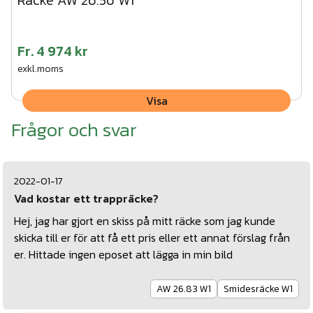
Räcke AW 26.56 W1
Fr.
4 974 kr
exkl.moms
Visa
Frågor och svar
2022-01-17
Vad kostar ett trappräcke?
Hej, jag har gjort en skiss på mitt räcke som jag kunde
skicka till er för att få ett pris eller ett annat förslag från
er. Hittade ingen eposet att lägga in min bild
AW 26.83 W1
Smidesräcke W1