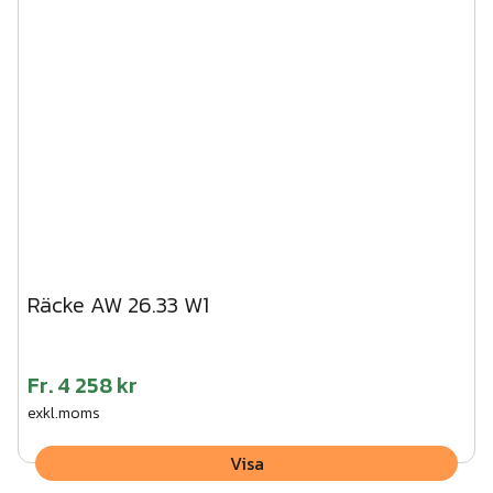
Räcke AW 26.33 W1
Fr.
4 258 kr
exkl.moms
Visa