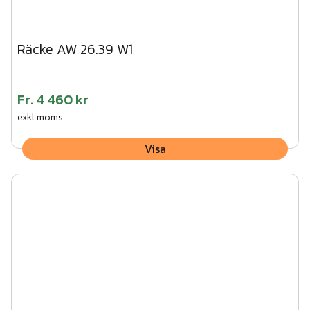
Räcke AW 26.39 W1
Fr.
4 460 kr
exkl.moms
Visa