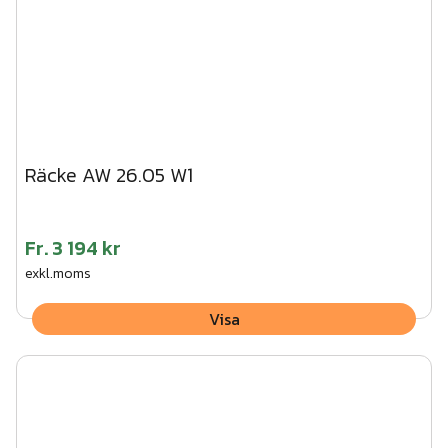
Räcke AW 26.05 W1
Fr.
3 194 kr
exkl.moms
Visa