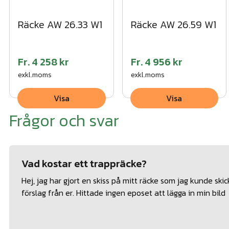
Räcke AW 26.33 W1
Räcke AW 26.59 W1
Fr.
4 258 kr
Fr.
4 956 kr
exkl.moms
exkl.moms
Visa
Visa
Frågor och svar
Vad kostar ett trappräcke?
Hej, jag har gjort en skiss på mitt räcke som jag kunde skicka
förslag från er. Hittade ingen eposet att lägga in min bild