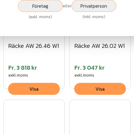
Företag
Privatperson
eller
(
exkl. moms
)
(
inkl. moms
)
Räcke AW 26.46 W1
Räcke AW 26.02 W1
Fr.
3 818 kr
Fr.
3 047 kr
exkl.moms
exkl.moms
Visa
Visa