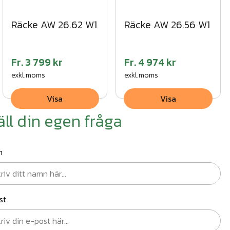
Räcke AW 26.62 W1
Räcke AW 26.56 W1
Fr.
3 799 kr
Fr.
4 974 kr
exkl.moms
exkl.moms
Visa
Visa
äll din egen fråga
n
st