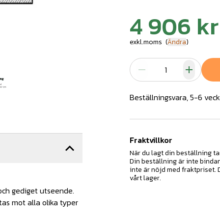
4 906 kr
exkl.moms
(
Ändra
)
Beställningsvara, 5-6 veck
Fraktvillkor
När du lagt din beställning ta
Din beställning är inte binda
inte är nöjd med fraktpriset.
vårt lager.
 och gediget utseende.
as mot alla olika typer