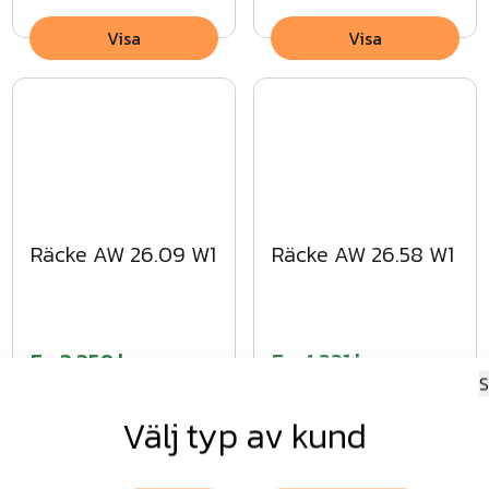
Visa
Visa
Räcke AW 26.09 W1
Räcke AW 26.58 W1
Fr.
3 359 kr
Fr.
4 221 kr
S
exkl.moms
exkl.moms
Välj typ av kund
Visa
Visa