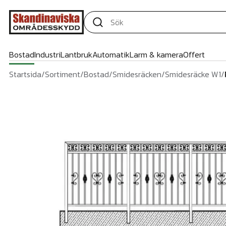
Bostad
Industri
Lantbruk
Automatik
Larm & kamera
Offert
Startsida
/
Sortiment
/
Bostad
/
Smidesräcken
/
Smidesräcke W1
/