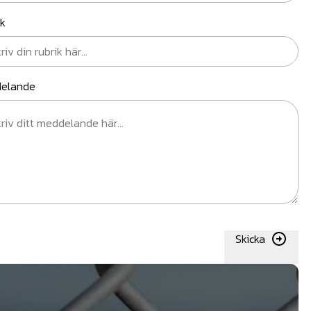
ik
elande
Skicka