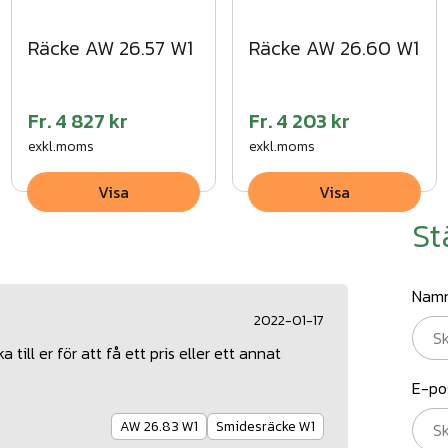
Räcke AW 26.57 W1
Räcke AW 26.60 W1
Fr.
4 827 kr
Fr.
4 203 kr
exkl.moms
exkl.moms
Visa
Visa
St
Nam
2022-01-17
 till er för att få ett pris eller ett annat
E-po
AW 26.83 W1
Smidesräcke W1