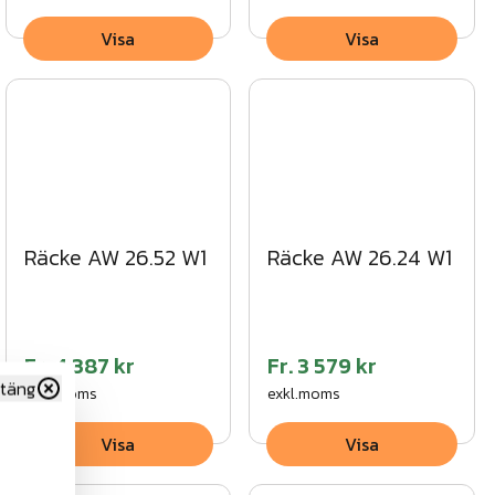
Visa
Visa
Räcke AW 26.52 W1
Räcke AW 26.24 W1
Fr.
4 387 kr
Fr.
3 579 kr
täng
exkl.moms
exkl.moms
Visa
Visa