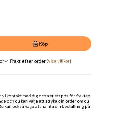
Köp
or
Frakt efter order
(
Visa villkor
)
r vi kontakt med dig och ger ett pris för frakten.
nde och du kan välja att stryka din order om du
 Du kan också välja att hämta din beställning på