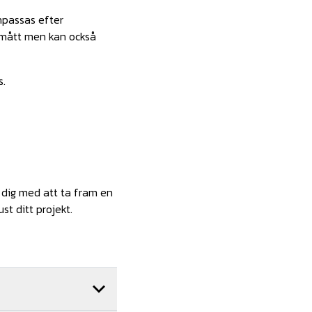
anpassas efter
rdmått men kan också
s.
a dig med att ta fram en
st ditt projekt.