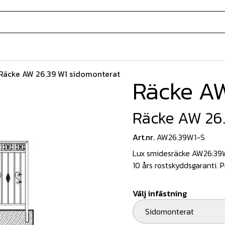
Räcke AW 26.39 W1 sidomonterat
Räcke AW
Räcke AW 26
Art.nr.
AW26.39W1-S
Lux smidesräcke AW26:39W1
10 års rostskyddsgaranti. P
Välj infästning
Sidomonterat