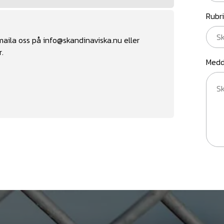
Rubr
 maila oss på
info@skandinaviska.nu
eller
r.
Medd