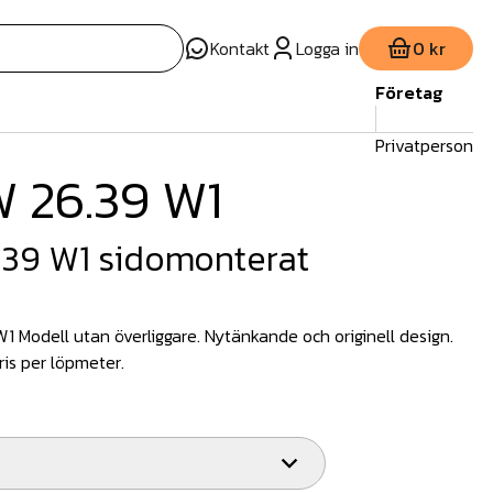
Kontakt
Logga in
0 kr
Företag
Privatperson
 26.39 W1
.39 W1 sidomonterat
 Modell utan överliggare. Nytänkande och originell design.
ris per löpmeter.