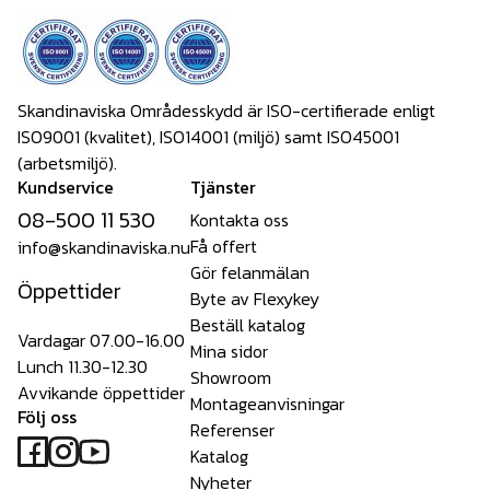
Skandinaviska Områdesskydd är ISO-certifierade enligt
ISO9001 (kvalitet), ISO14001 (miljö) samt ISO45001
(arbetsmiljö).
Kundservice
Tjänster
08-500 11 530
Kontakta oss
Få offert
info@skandinaviska.nu
Gör felanmälan
Öppettider
Byte av Flexykey
Beställ katalog
Vardagar 07.00-16.00
Mina sidor
Lunch 11.30-12.30
Showroom
Avvikande öppettider
Montageanvisningar
Följ oss
Referenser
Katalog
Nyheter