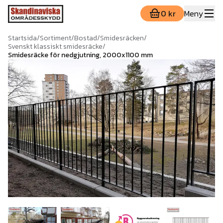
0 kr
Meny
Startsida
/
Sortiment
/
Bostad
/
Smidesräcken
/
Svenskt klassiskt smidesräcke
/
Smidesräcke för nedgjutning, 2000x1100 mm