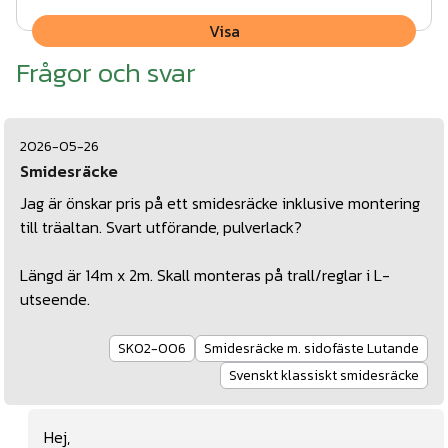
underlag.
Visa
Annan höjd på räcket kan specialbeställas.
Frågor och svar
Måttanpassade hörn och avslut
2026-05-26
Smidesräcke
Jag är önskar pris på ett smidesräcke inklusive montering
till träaltan. Svart utförande, pulverlack?
Längd är 14m x 2m. Skall monteras på trall/reglar i L-
utseende.
SK02-006
Smidesräcke m. sidofäste Lutande
Svenskt klassiskt smidesräcke
Hej,