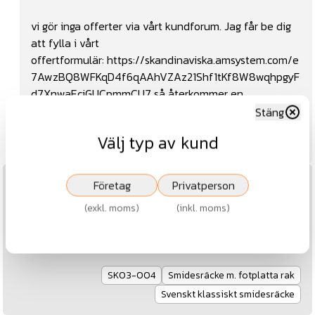
vi gör inga offerter via vårt kundforum. Jag får be dig
att fylla i vårt
offertformulär:
https://skandinaviska.amsystem.com/e
7AwzBQ8WFKqD4f6qAAhVZAz21Shf1tKf8W8wqhpgyF
d7XnwaEciGUCpmmCU7
så återkommer en
projektledare till dig inom kort.
Stäng
Välj typ av kund
Mvh Johanna
Företag
Privatperson
2026-03-13
Ståndare/räckesfyllnad
(
exkl. moms
)
(
inkl. moms
)
Ståndare 10mm är det fyrkantsstål eller rundstång?
Mvh viktor
SK03-004
Smidesräcke m. fotplatta rak
Svenskt klassiskt smidesräcke