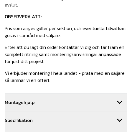
avslut.
OBSERVERA ATT:
Pris som anges gäller per sektion, och eventuella tillval kan
göras i samråd med säljare.
Efter att du lagt din order kontaktar vi dig och tar fram en
komplett ritning samt monteringsanvisningar anpassade
för just ditt projekt.
Vi erbjuder montering i hela landet - prata med en säljare
så lämnar vi en offert.
Montagehjälp
Vi kan hjälpa dig med monteringen av ditt staket. Om ni
Specifikation
beställer montage av oss får ni 5 års montage och
materialgaranti. Vi samarbetar med ett brett nätverk av