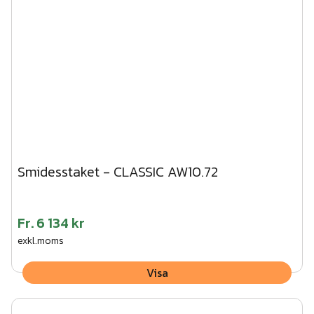
Smidesstaket - CLASSIC AW10.72
Fr.
6 134 kr
exkl.moms
Visa