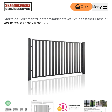
0 kr
Meny
Startsida
/
Sortiment
/
Bostad
/
Smidesstaket
/
Smidesstaket Classic
/
AW.10.72/P 2500x1200mm