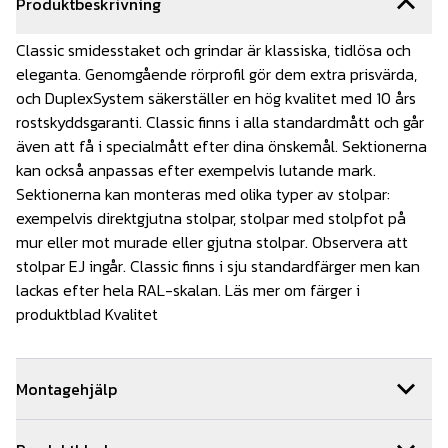
Produktbeskrivning
Classic smidesstaket och grindar är klassiska, tidlösa och
eleganta. Genomgående rörprofil gör dem extra prisvärda,
och DuplexSystem säkerställer en hög kvalitet med 10 års
rostskyddsgaranti. Classic finns i alla standardmått och går
även att få i specialmått efter dina önskemål. Sektionerna
kan också anpassas efter exempelvis lutande mark.
Sektionerna kan monteras med olika typer av stolpar:
exempelvis direktgjutna stolpar, stolpar med stolpfot på
mur eller mot murade eller gjutna stolpar. Observera att
stolpar EJ ingår. Classic finns i sju standardfärger men kan
lackas efter hela RAL-skalan. Läs mer om färger i
produktblad Kvalitet
Montagehjälp
Vi kan hjälpa dig med monteringen av ditt smidesstaket.