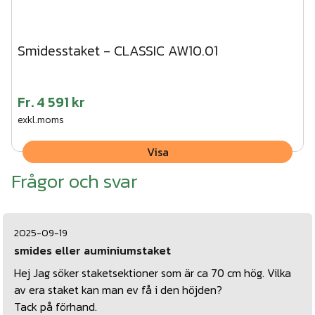
Smidesstaket - CLASSIC AW10.01
Fr.
4 591 kr
exkl.moms
Visa
Frågor och svar
2025-09-19
smides eller auminiumstaket
Hej Jag söker staketsektioner som är ca 70 cm hög. Vilka
av era staket kan man ev få i den höjden?
Tack på förhand.