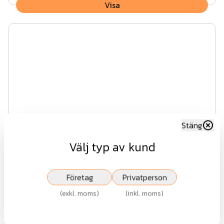
Visa
Stäng
Välj typ av kund
Smidesstaket - CLASSIC AW10.02
Företag
Privatperson
(
exkl. moms
)
(
inkl. moms
)
Fr.
4 103 kr
exkl.moms