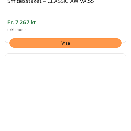
Smidesstaket - CLASSIC AW.VA.55
Fr.
7 267 kr
exkl.moms
Visa