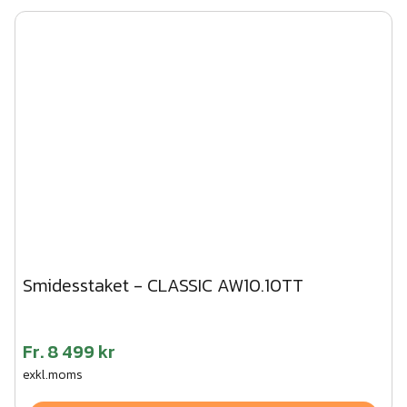
Smidesstaket - CLASSIC AW10.10TT
Fr.
8 499 kr
exkl.moms