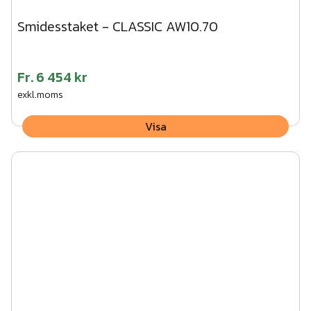
Smidesstaket - CLASSIC AW10.70
Fr.
6 454 kr
exkl.moms
Visa