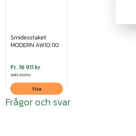
Smidesstaket
MODERN AW10:110
Fr.
16 911 kr
exkl.moms
Visa
Frågor och svar