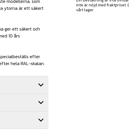
Din beställning är inte binda
ste modellerna, som
inte är nöjd med fraktpriset.
a ytorna är ett säkert
vårt lager.
na ger ett säkert och
 med 10 års
pecialbeställs efter
 efter hela RAL-skalan.
ni beställer montage av
med ett brett nätverk av
ora delar av landet. Hör
.