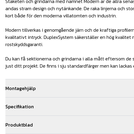
Staketen och grindarna med namnet Modern är de allra sena
andas stram design och nytänkande. De raka linjerna och stor
kort både för den moderna villatomten och industrin.
Modern tillverkas i genomgående järn och de kraftiga profiler
kvalitativt intryck. DuplexSystem säkerställer en hög kvalitet
rostskyddsgaranti.
Du kan få sektionerna och grindarna i alla mått eftersom de s
just ditt projekt. De finns i sju standardfärger men kan lackas
Montagehjälp
Vi kan hjälpa dig med monteringen av ditt smidesstaket. Om 
Specifikation
oss får ni 5 års montage och materialgaranti. Vi samarbetar 
stängselmontörer och kan hjälpa till med montagearbetet i st
Modern-AW10.102-P
av er till oss via offertformuläret för snabb kostnadsfri offert
Produktblad
Utförande: Rak sektion