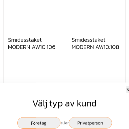
Smidesstaket
Smidesstaket
MODERN AW10:106
MODERN AW10:108
Fr.
11 313 kr
Fr.
12 351 kr
S
exkl.moms
exkl.moms
Välj typ av kund
Visa
Visa
Företag
Privatperson
eller