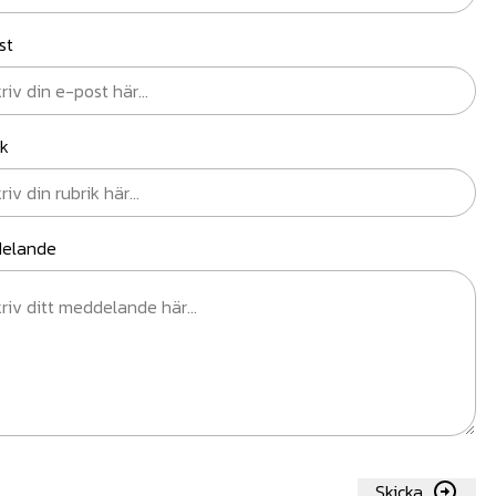
st
ik
elande
Skicka