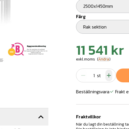
2500x1450mm
Färg
Rak sektion
11 541 kr
exkl.moms
(
Ändra
)
st
Beställningsvara
Frakt e
Fraktvillkor
När du lagt din beställning ta