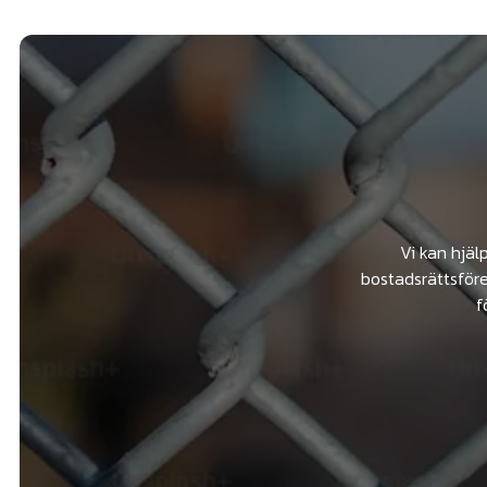
Vi kan hjäl
bostadsrättsföre
f