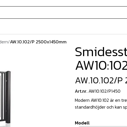
dern
/
AW.10.102/P 2500x1450mm
Smidess
AW10:10
AW.10.102/
Art.nr.
AW10:102/P1450
Modern AW10:102 är en tre
standardhöjder och kan sp
Modell