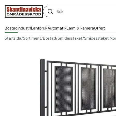
Bostad
Industri
Lantbruk
Automatik
Larm & kamera
Offert
Startsida
/
Sortiment
/
Bostad
/
Smidesstaket
/
Smidesstaket Mo