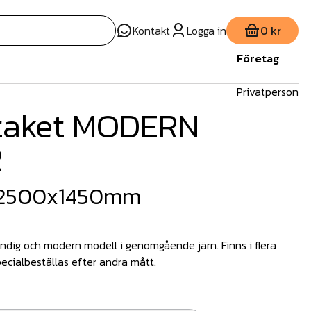
Kontakt
Logga in
0 kr
Företag
Privatperson
taket MODERN
2
P 2500x1450mm
ndig och modern modell i genomgående järn. Finns i flera
ecialbeställas efter andra mått.