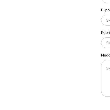
E-po
Rubr
Medd