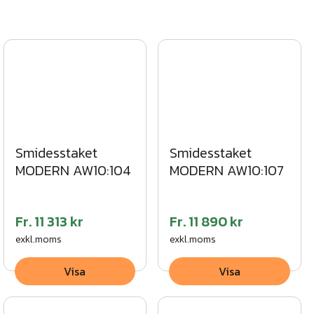
Smidesstaket
Smidesstaket
MODERN AW10:104
MODERN AW10:107
Fr.
11 313 kr
Fr.
11 890 kr
exkl.moms
exkl.moms
Visa
Visa