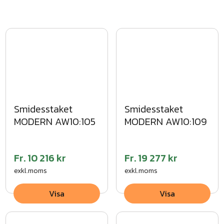
men för områdesskydd
Smidesstaket
Smidesstaket
MODERN AW10:105
MODERN AW10:109
Fr.
10 216 kr
Fr.
19 277 kr
exkl.moms
exkl.moms
Visa
Visa