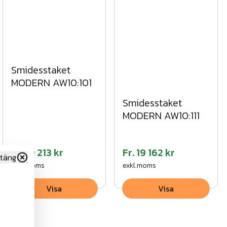
Smidesstaket
MODERN AW10:101
Smidesstaket
MODERN AW10:111
Fr.
10 213 kr
Fr.
19 162 kr
täng
exkl.moms
exkl.moms
Visa
Visa