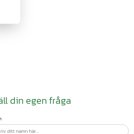
äll din egen fråga
n