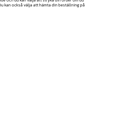
nde och du kan välja att stryka din order om du
 Du kan också välja att hämta din beställning på