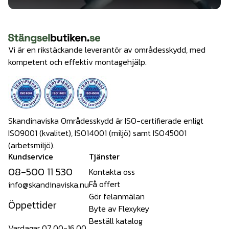
Vi är en rikstäckande leverantör av områdesskydd, med
kompetent och effektiv montagehjälp.
Skandinaviska Områdesskydd är ISO-certifierade enligt
ISO9001 (kvalitet), ISO14001 (miljö) samt ISO45001
(arbetsmiljö).
Kundservice
Tjänster
08-500 11 530
Kontakta oss
Få offert
info@skandinaviska.nu
Gör felanmälan
Öppettider
Byte av Flexykey
Beställ katalog
Vardagar 07.00-16.00