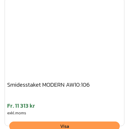
Smidesstaket MODERN AW10:106
Fr.
11 313 kr
exkl.moms
Visa