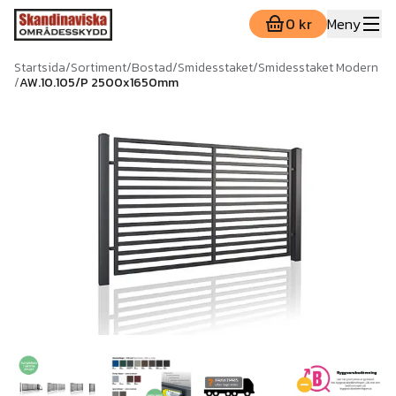
0 kr
Meny
Startsida
/
Sortiment
/
Bostad
/
Smidesstaket
/
Smidesstaket Modern
/
AW.10.105/P 2500x1650mm