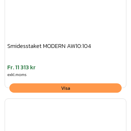
Smidesstaket MODERN AW10:104
Fr.
11 313 kr
exkl.moms
Visa