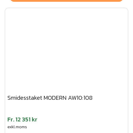
Smidesstaket MODERN AW10:108
Fr.
12 351 kr
exkl.moms