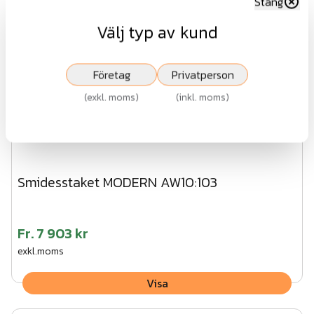
Stäng
Välj typ av kund
Företag
Privatperson
(
exkl. moms
)
(
inkl. moms
)
Smidesstaket MODERN AW10:103
Fr.
7 903 kr
exkl.moms
Visa