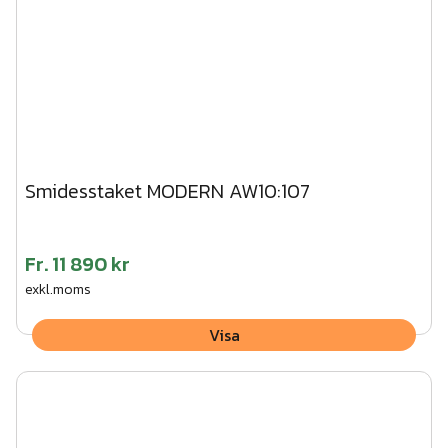
Smidesstaket MODERN AW10:107
Fr.
11 890 kr
exkl.moms
Visa