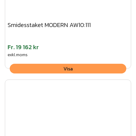
Smidesstaket MODERN AW10:111
Fr.
19 162 kr
exkl.moms
Visa