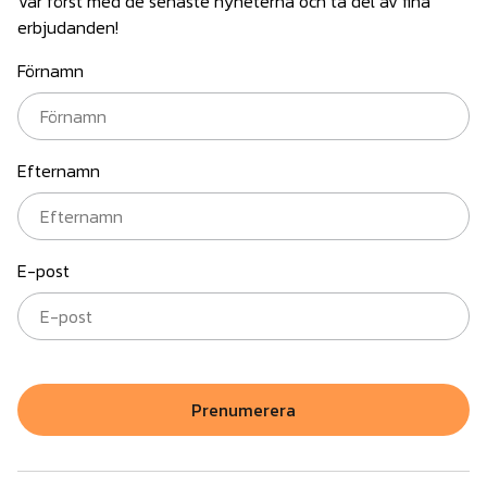
Var först med de senaste nyheterna och ta del av fina
erbjudanden!
Förnamn
Efternamn
E-post
Prenumerera