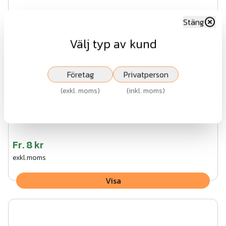
Stäng
Välj typ av kund
Företag
Privatperson
(
exkl. moms
)
(
inkl. moms
)
Infästningar smidesstaket
Fr.
8 kr
exkl.moms
Visa