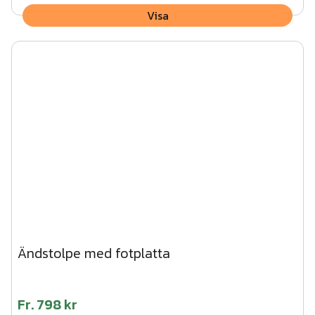
När du begär en offert från oss får du alltid en ordentlig
Visa
ritning av oss där ingjutningsmått (avstånd mellan stolpar)
tydligt framgår - oavsett om det är du eller vi som ska
montera.
Ändstolpe med fotplatta
Fr.
798 kr