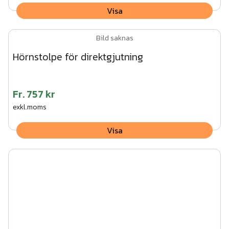
Visa
Bild saknas
Hörnstolpe för direktgjutning
Fr.
757 kr
exkl.moms
Visa