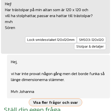
Hej!
Har trästolpar på min altan som är 120 x 120 och
vill ha stolphattar, passar era hattar till trästolpar?
mvh
Sören
Lock smidesstaket 120x120mm
SMS03-120x120
Stolpar & detaljer
Hej,
vi har inte provat någon gång men det borde funka så
länge dimensionerna stämmer.
Mvh Johanna
Visa fler frågor och svar
Ställ din egen fråga