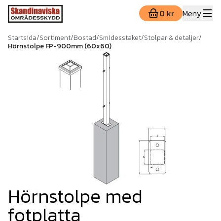
0 kr
Meny
Startsida
/
Sortiment
/
Bostad
/
Smidesstaket
/
Stolpar & detaljer
/
Hörnstolpe FP-900mm (60x60)
Hörnstolpe med
fotplatta