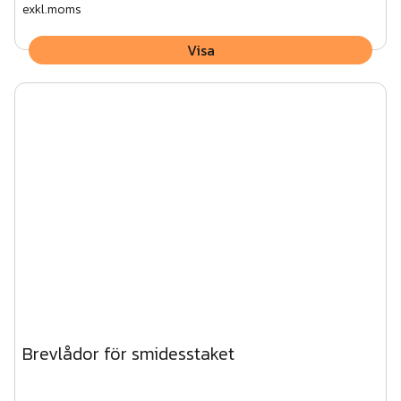
exkl.moms
Visa
Brevlådor för smidesstaket