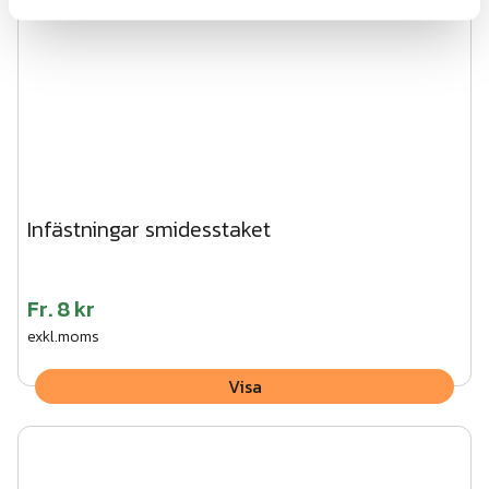
Infästningar smidesstaket
Fr.
8 kr
exkl.moms
Visa