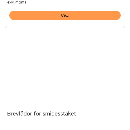
exkl.moms
Visa
Brevlådor för smidesstaket