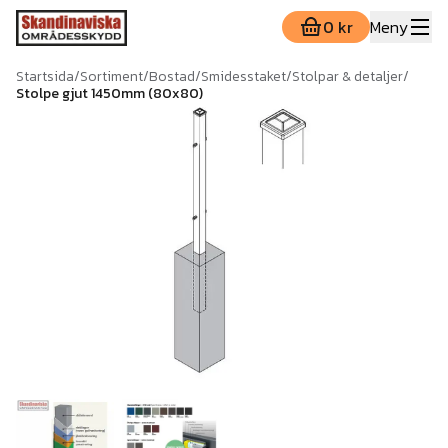
0 kr
Meny
Startsida
/
Sortiment
/
Bostad
/
Smidesstaket
/
Stolpar & detaljer
/
Stolpe gjut 1450mm (80x80)