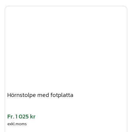
ritning av oss där ingjutningsmått (avstånd mellan stolpar)
tydligt framgår - oavsett om det är du eller vi som ska
montera.
Hörnstolpe med fotplatta
Fr.
1 025 kr
exkl.moms