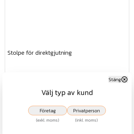
Stolpe för direktgjutning
Fr.
576 kr
Stäng
exkl.moms
Välj typ av kund
Visa
Företag
Privatperson
(
exkl. moms
)
(
inkl. moms
)