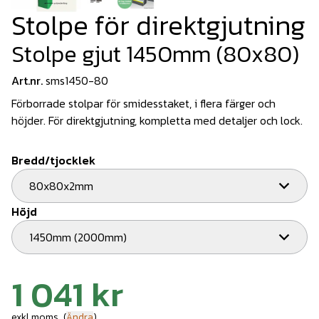
Stolpe för direktgjutning
Stolpe gjut 1450mm (80x80)
Art.nr.
sms1450-80
Förborrade stolpar för smidesstaket, i flera färger och
höjder. För direktgjutning, kompletta med detaljer och lock.
Bredd/tjocklek
80x80x2mm
Höjd
1450mm (2000mm)
1 041 kr
exkl.moms
(
Ändra
)