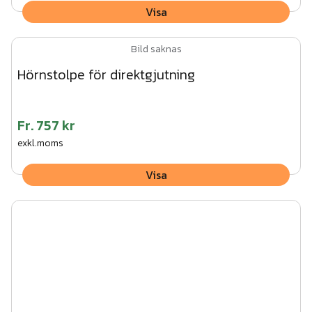
Visa
Bild saknas
Hörnstolpe för direktgjutning
Fr.
757 kr
exkl.moms
Visa