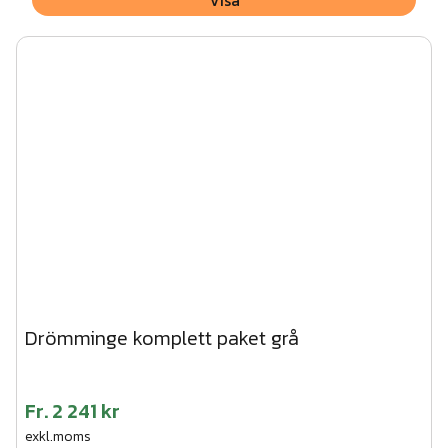
Visa
Drömminge komplett paket grå
Fr.
2 241 kr
exkl.moms