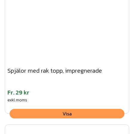
Spjälor med rak topp, impregnerade
Fr.
29 kr
exkl.moms
Visa