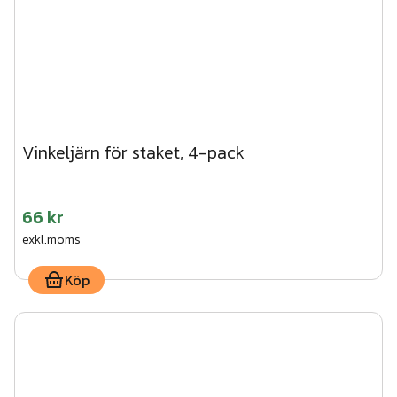
Vinkeljärn för staket, 4-pack
66 kr
exkl.moms
Köp