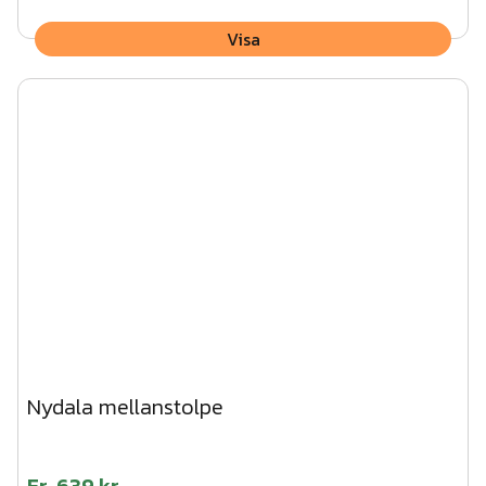
Visa
Nydala mellanstolpe
Fr.
639 kr