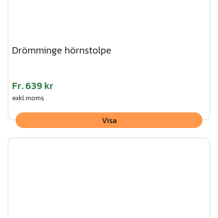
Drömminge hörnstolpe
Fr.
639 kr
exkl.moms
Visa