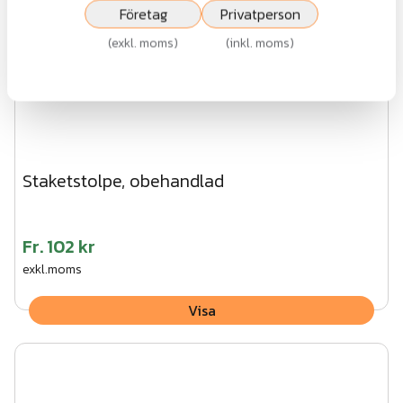
Företag
Privatperson
(
exkl. moms
)
(
inkl. moms
)
Staketstolpe, obehandlad
Fr.
102 kr
exkl.moms
Visa