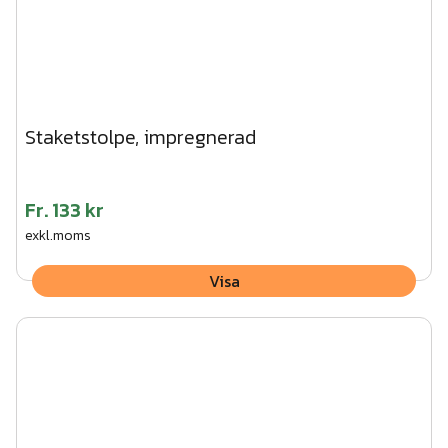
Staketstolpe, impregnerad
Fr.
133 kr
exkl.moms
Visa