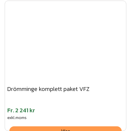
Drömminge komplett paket VFZ
Fr.
2 241 kr
exkl.moms