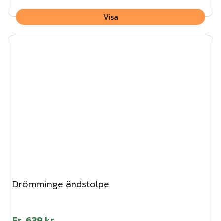
Visa
Drömminge ändstolpe
Fr.
639 kr