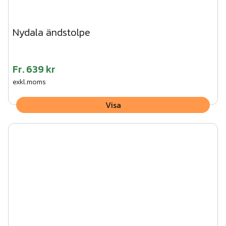
Nydala ändstolpe
Fr.
639 kr
exkl.moms
Visa