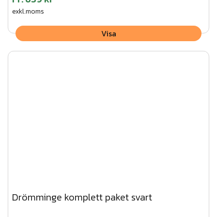
exkl.moms
Visa
Drömminge komplett paket svart