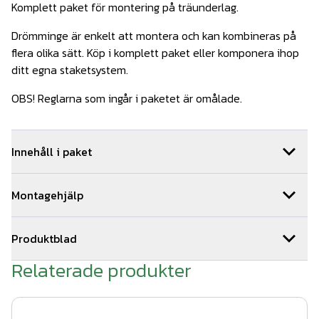
Komplett paket för montering på träunderlag.
Drömminge är enkelt att montera och kan kombineras på
flera olika sätt. Köp i komplett paket eller komponera ihop
ditt egna staketsystem.
OBS! Reglarna som ingår i paketet är omålade.
Innehåll i paket
1
st
Montageskruv träreglar 100st
Art.nr.
WerDe-902
Montagehjälp
2
st
WernamoDesign stolpfot grå
Art.nr.
Wer500-1
2
st
Träskruv till stolpfot WD
Art.nr.
WerDe-901
Så här monterar du ditt staket:
2
st
WernamoDesign stolphatt grå
Art.nr.
Wer501-1
Produktblad
1. Tryck fast stolpen på stolpfoten.
2
st
Drömminge ände 1270 mm Grå
Art.nr.
Wer408
Relaterade produkter
produktblad drömminge 2021.pdf
14
st
Impregnerad regel 45x45x1500
Art.nr.
TRÄ07-007
2. Skruva fast stolpfoten på trädäcket med 4 st fransk
träskruv. CC-mått mellan stolparna 1500 mm.