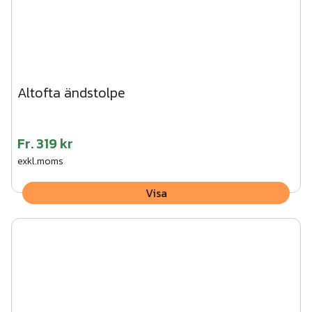
Altofta ändstolpe
Fr.
319 kr
exkl.moms
Visa