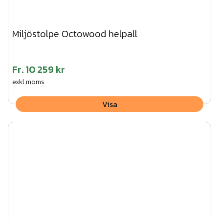
Miljöstolpe Octowood helpall
Fr.
10 259 kr
exkl.moms
Visa