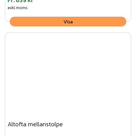
exkl.moms
Visa
Altofta mellanstolpe