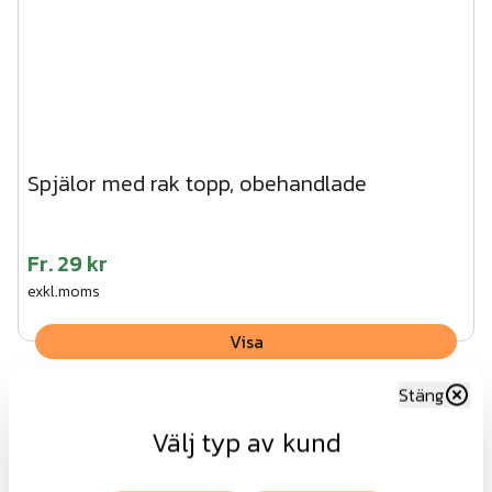
Spjälor med rak topp, obehandlade
Fr.
29 kr
exkl.moms
Visa
Stäng
Välj typ av kund