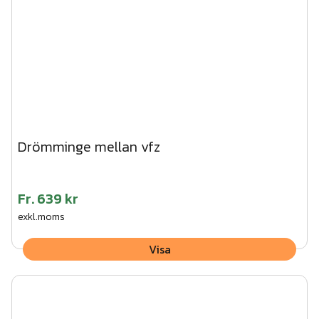
Drömminge mellan vfz
Fr.
639 kr
exkl.moms
Visa