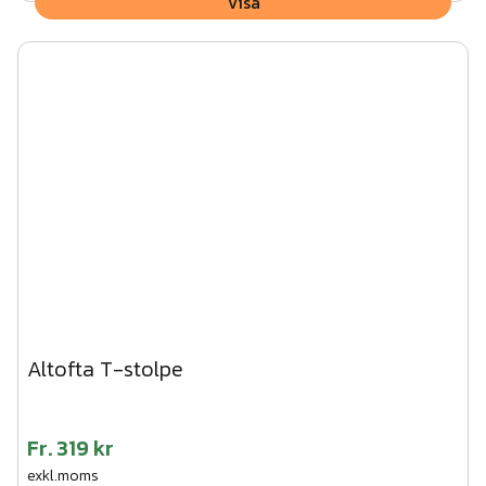
Visa
Altofta T-stolpe
Fr.
319 kr
exkl.moms