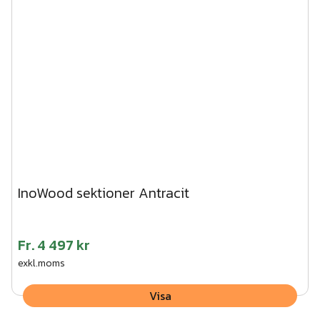
InoWood sektioner Antracit
Fr.
4 497 kr
exkl.moms
Visa