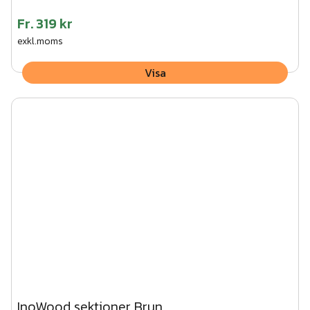
Fr.
319 kr
exkl.moms
Visa
InoWood sektioner Brun