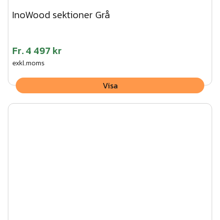
InoWood sektioner Grå
Fr.
4 497 kr
exkl.moms
Visa