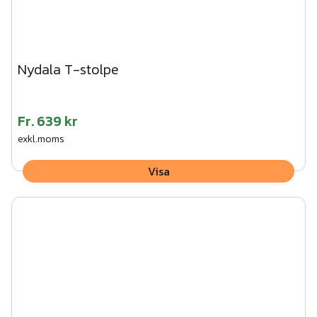
Nydala T-stolpe
Fr.
639 kr
exkl.moms
Visa