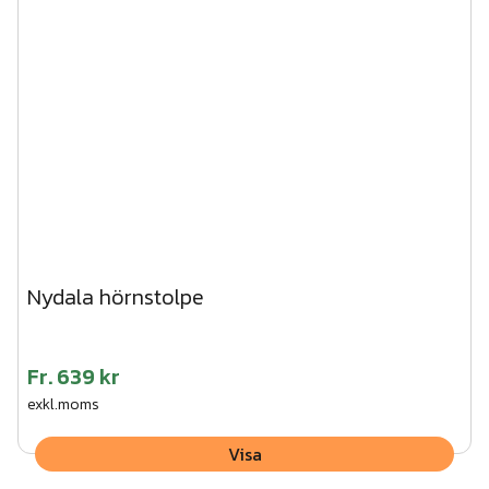
3. Vik ner flikarna på stolpen och skruva fast träregeln
underifrån.
4. Tryck fast stolphatten på stolpen.
Vi kan hjälpa dig med montaget av den här produkten.
Begär en kostnadsfri offert här!
Nydala hörnstolpe
Fr.
639 kr
exkl.moms
Visa