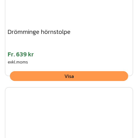
Drömminge hörnstolpe
Fr.
639 kr
exkl.moms
Visa