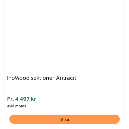
InoWood sektioner Antracit
Fr.
4 497 kr
exkl.moms
Visa