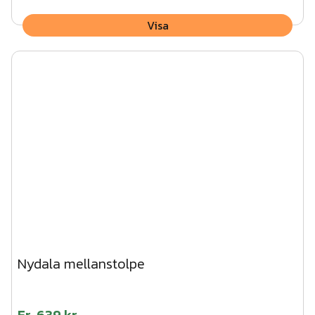
Visa
Nydala mellanstolpe
Fr.
639 kr