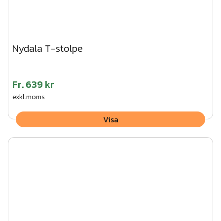
Nydala T-stolpe
Fr.
639 kr
exkl.moms
Visa