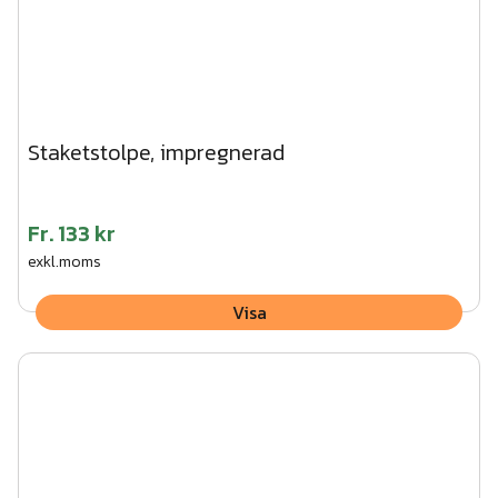
Staketstolpe, impregnerad
Fr.
133 kr
exkl.moms
Visa