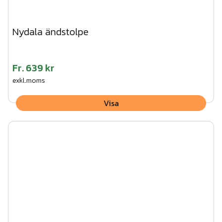
Nydala ändstolpe
Fr.
639 kr
exkl.moms
Visa