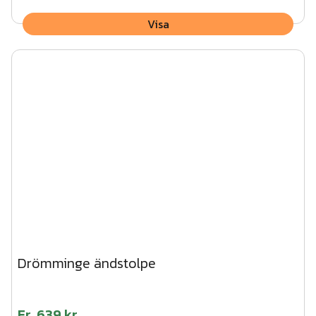
Visa
Drömminge ändstolpe
Fr.
639 kr