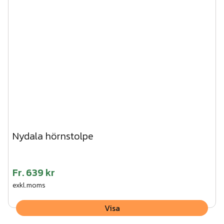
3. Vik ner flikarna på stolpen och skruva fast träregeln
underifrån.
4. Tryck fast stolphatten på stolpen.
Vi kan hjälpa dig med montaget av den här produkten.
Begär en kostnadsfri offert här!
Nydala hörnstolpe
Fr.
639 kr
exkl.moms
Visa