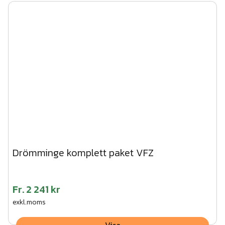
Drömminge komplett paket VFZ
Fr.
2 241 kr
exkl.moms