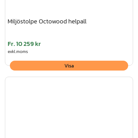
Miljöstolpe Octowood helpall
Fr.
10 259 kr
exkl.moms
Visa