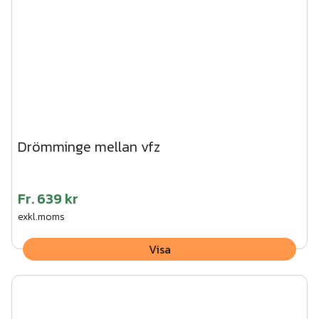
Drömminge mellan vfz
Fr.
639 kr
exkl.moms
Visa