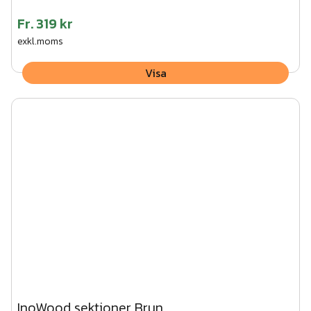
Fr.
319 kr
exkl.moms
Visa
InoWood sektioner Brun