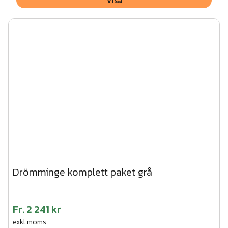
Visa
Drömminge komplett paket grå
Fr.
2 241 kr
exkl.moms