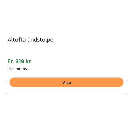
Altofta ändstolpe
Fr.
319 kr
exkl.moms
Visa