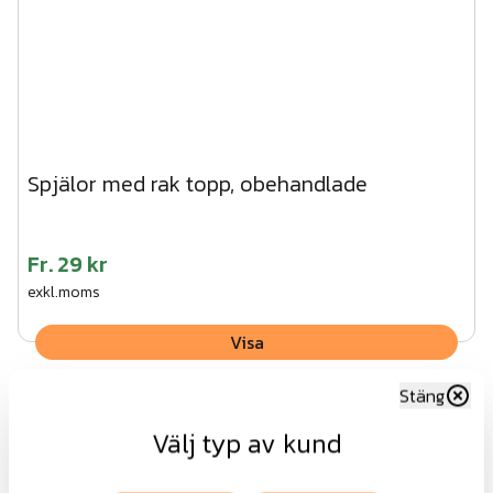
Spjälor med rak topp, obehandlade
Fr.
29 kr
exkl.moms
Visa
Stäng
Välj typ av kund