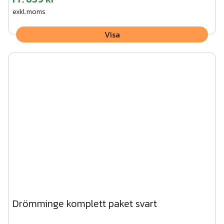
exkl.moms
Visa
Drömminge komplett paket svart