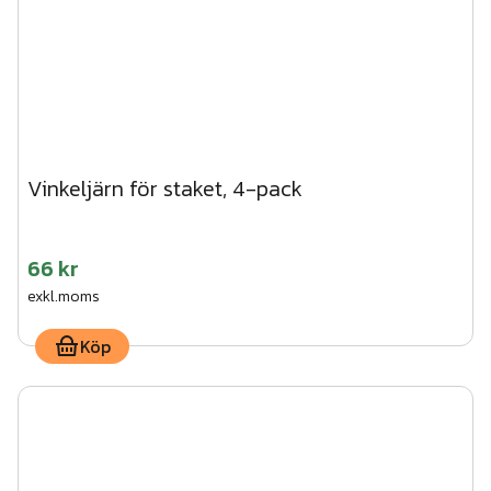
Vinkeljärn för staket, 4-pack
66 kr
exkl.moms
Köp