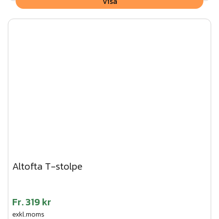
Visa
Altofta T-stolpe
Fr.
319 kr
exkl.moms