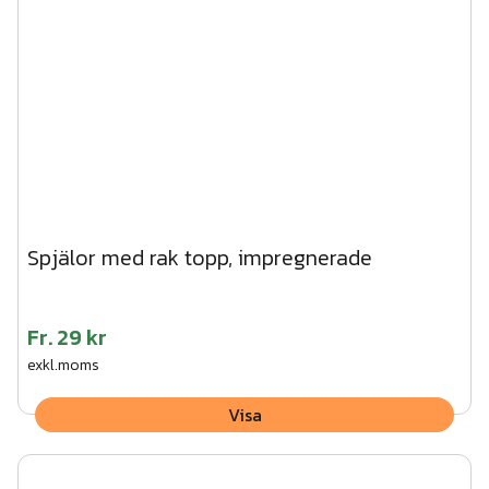
Spjälor med rak topp, impregnerade
Fr.
29 kr
exkl.moms
Visa