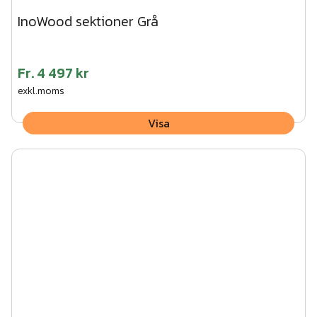
InoWood sektioner Grå
Fr.
4 497 kr
exkl.moms
Visa