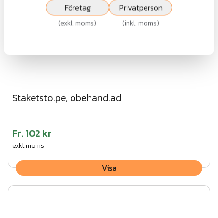
Företag
Privatperson
(
exkl. moms
)
(
inkl. moms
)
Staketstolpe, obehandlad
Fr.
102 kr
exkl.moms
Visa