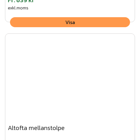
exkl.moms
Visa
Altofta mellanstolpe