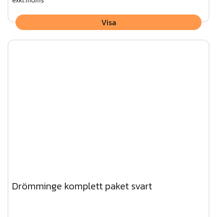
exkl.moms
Visa
Drömminge komplett paket svart