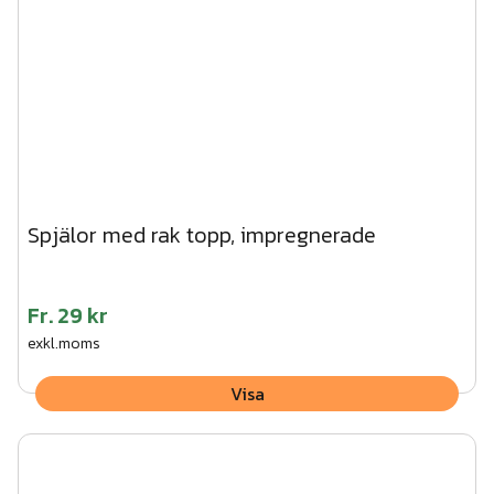
Spjälor med rak topp, impregnerade
Fr.
29 kr
exkl.moms
Visa