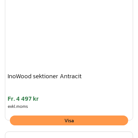
InoWood sektioner Antracit
Fr.
4 497 kr
exkl.moms
Visa