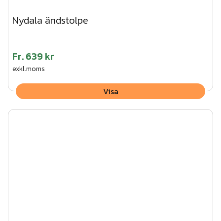
Nydala ändstolpe
Fr.
639 kr
exkl.moms
Visa