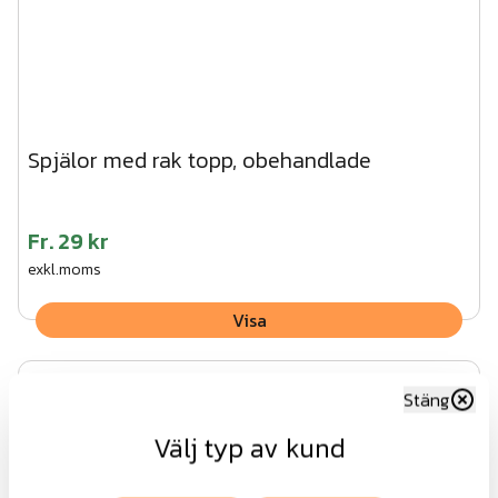
Spjälor med rak topp, obehandlade
Fr.
29 kr
exkl.moms
Visa
Stäng
Välj typ av kund