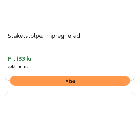
Staketstolpe, impregnerad
Fr.
133 kr
exkl.moms
Visa