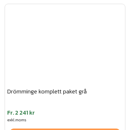
Drömminge komplett paket grå
Fr.
2 241 kr
exkl.moms