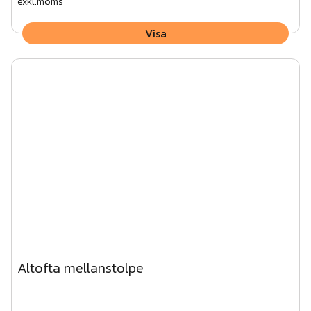
exkl.moms
Visa
Altofta mellanstolpe