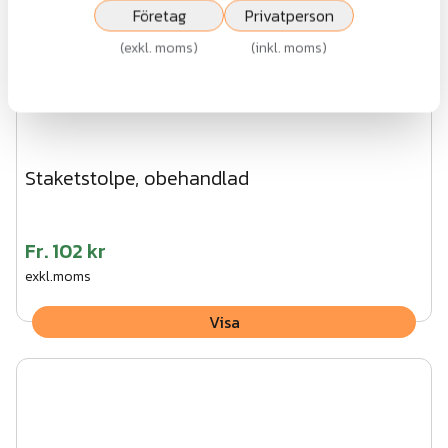
Företag
Privatperson
(
exkl. moms
)
(
inkl. moms
)
Staketstolpe, obehandlad
Fr.
102 kr
exkl.moms
Visa