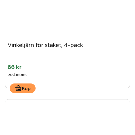
Vinkeljärn för staket, 4-pack
66 kr
exkl.moms
Köp