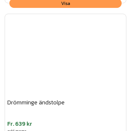
Visa
Drömminge ändstolpe
Fr.
639 kr