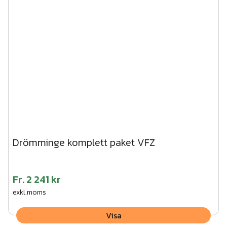
Drömminge komplett paket VFZ
Fr.
2 241 kr
exkl.moms
Visa