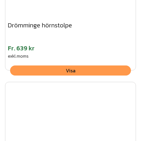
Drömminge hörnstolpe
Fr.
639 kr
exkl.moms
Visa