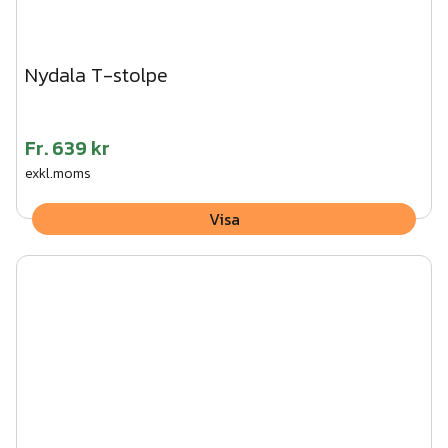
Nydala T-stolpe
Fr.
639 kr
exkl.moms
Visa