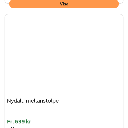
Visa
Nydala mellanstolpe
Fr.
639 kr