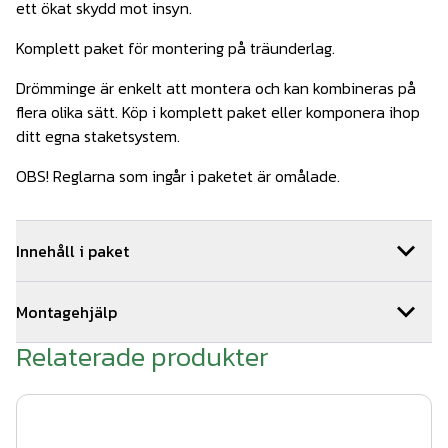
ett ökat skydd mot insyn.
Komplett paket för montering på träunderlag.
Drömminge är enkelt att montera och kan kombineras på
flera olika sätt. Köp i komplett paket eller komponera ihop
ditt egna staketsystem.
OBS! Reglarna som ingår i paketet är omålade.
Innehåll i paket
1
st
Drömminge hörn 770 mm Grå
Art.nr.
Wer411
Montagehjälp
2
st
Drömminge ände 770 mm Grå
Art.nr.
Wer406
2
st
Montageskruv träreglar 100st
Art.nr.
WerDe-902
Relaterade produkter
Så här monterar du ditt staket:
5
st
Drömminge mellan 770 mm Grå
Art.nr.
Wer416
1. Tryck fast stolpen på stolpfoten.
8
st
WernamoDesign stolpfot grå
Art.nr.
Wer500-1
8
st
Träskruv till stolpfot WD
Art.nr.
WerDe-901
2. Skruva fast stolpfoten på trädäcket med 4 st fransk
8
st
WernamoDesign stolphatt grå
Art.nr.
Wer501-1