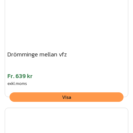
Drömminge mellan vfz
Fr.
639 kr
exkl.moms
Visa