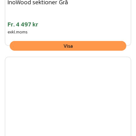
InoWood sektioner Grå
Fr.
4 497 kr
exkl.moms
Visa