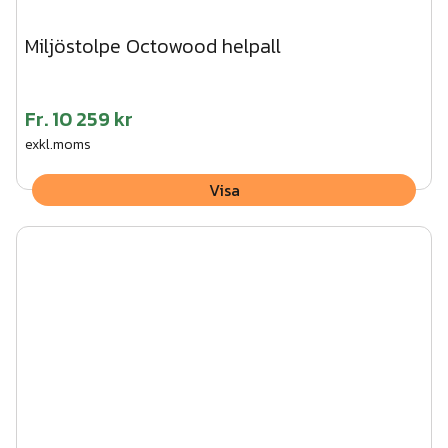
Miljöstolpe Octowood helpall
Fr.
10 259 kr
exkl.moms
Visa