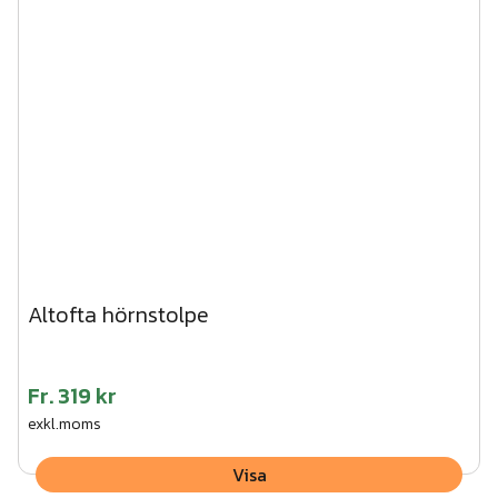
Altofta hörnstolpe
Fr.
319 kr
exkl.moms
Visa