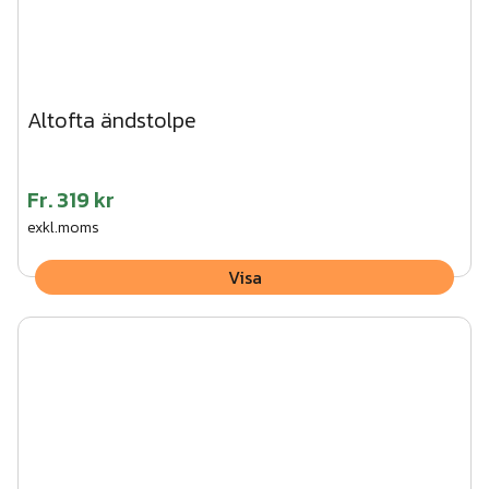
Altofta ändstolpe
Fr.
319 kr
exkl.moms
Visa