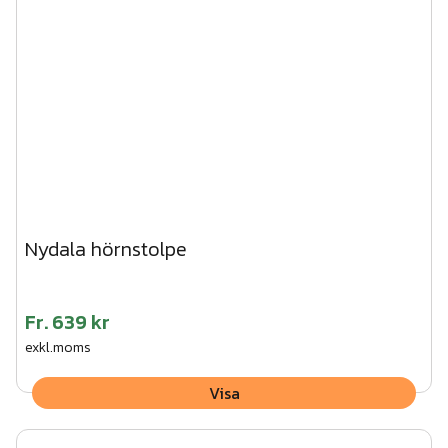
träskruv. CC-mått mellan stolparna 1500 mm.
56
st
Impregnerad regel 45x45x1500
Art.nr.
TRÄ07-007
3. Vik ner flikarna på stolpen och skruva fast träregeln
underifrån.
4. Tryck fast stolphatten på stolpen.
Vi kan hjälpa dig med montaget av den här produkten.
Begär en kostnadsfri offert här!
Nydala hörnstolpe
Fr.
639 kr
exkl.moms
Visa