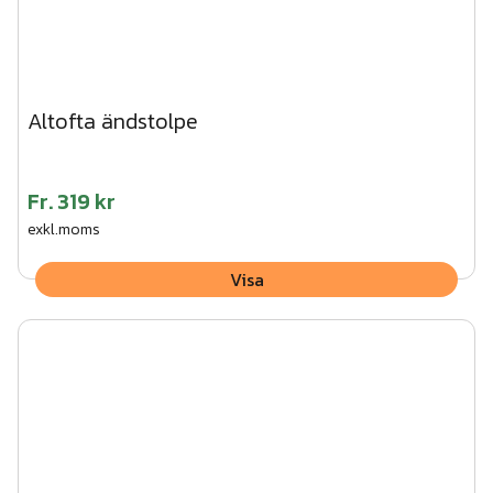
Altofta ändstolpe
Fr.
319 kr
exkl.moms
Visa