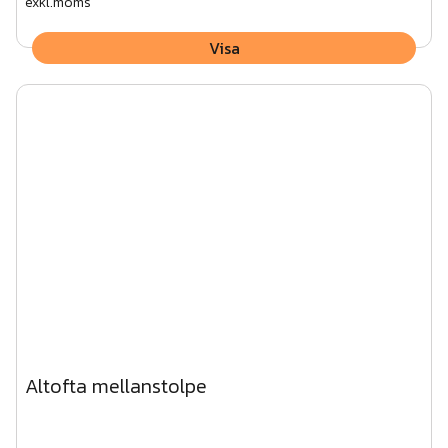
exkl.moms
Visa
Altofta mellanstolpe