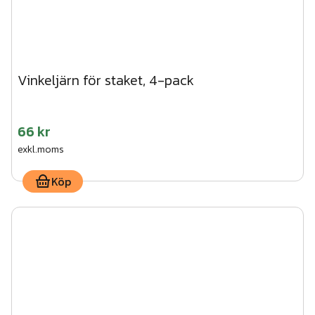
Vinkeljärn för staket, 4-pack
66 kr
exkl.moms
Köp