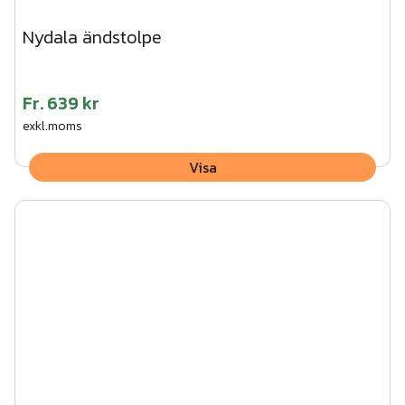
Nydala ändstolpe
Fr.
639 kr
exkl.moms
Visa