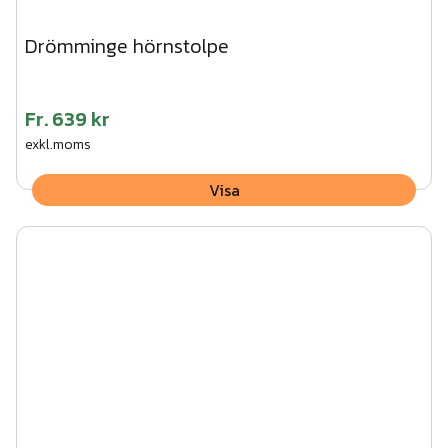
Drömminge hörnstolpe
Fr.
639 kr
exkl.moms
Visa