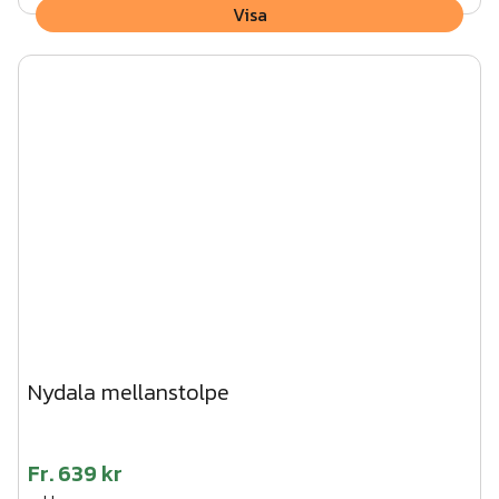
Visa
Nydala mellanstolpe
Fr.
639 kr