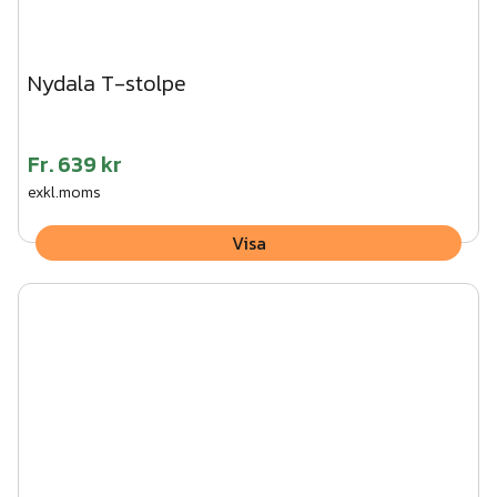
Nydala T-stolpe
Fr.
639 kr
exkl.moms
Visa