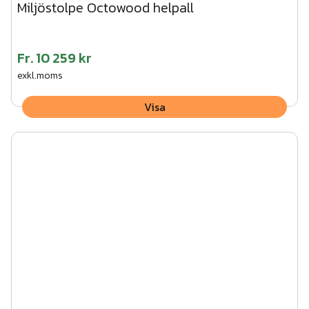
Miljöstolpe Octowood helpall
Fr.
10 259 kr
exkl.moms
Visa