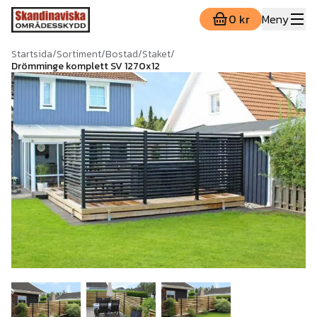
0 kr
Meny
Startsida
/
Sortiment
/
Bostad
/
Staket
/
Drömminge komplett SV 1270x12