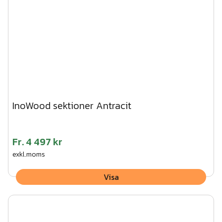
InoWood sektioner Antracit
Fr.
4 497 kr
exkl.moms
Visa