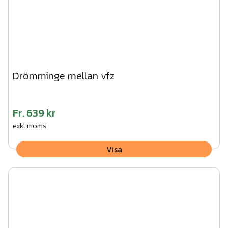
Drömminge mellan vfz
Fr.
639 kr
exkl.moms
Visa