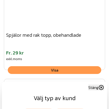
Spjälor med rak topp, obehandlade
Fr.
29 kr
exkl.moms
Visa
Stäng
Välj typ av kund