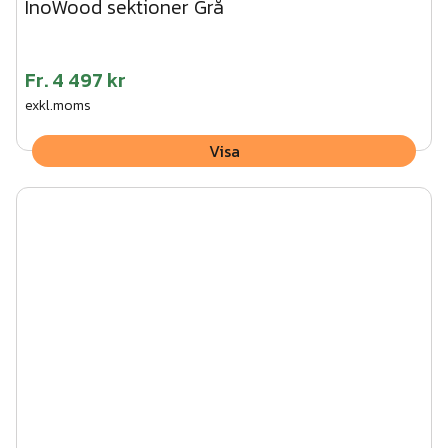
InoWood sektioner Grå
Fr.
4 497 kr
exkl.moms
Visa