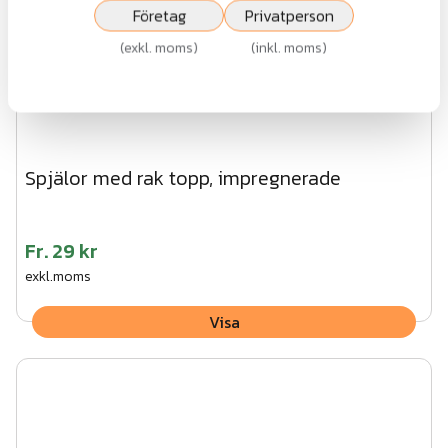
Företag
Privatperson
(
exkl. moms
)
(
inkl. moms
)
Spjälor med rak topp, impregnerade
Fr.
29 kr
exkl.moms
Visa