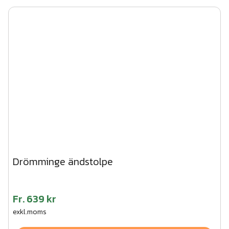
Drömminge ändstolpe
Fr.
639 kr
exkl.moms