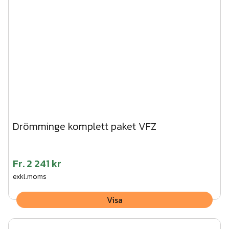
Drömminge komplett paket VFZ
Fr.
2 241 kr
exkl.moms
Visa