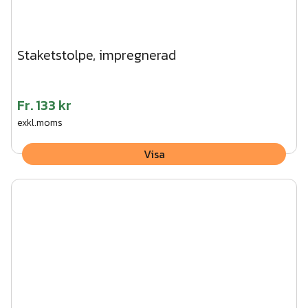
Staketstolpe, impregnerad
Fr.
133 kr
exkl.moms
Visa