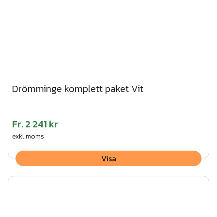
Drömminge komplett paket Vit
Fr.
2 241 kr
exkl.moms
Visa