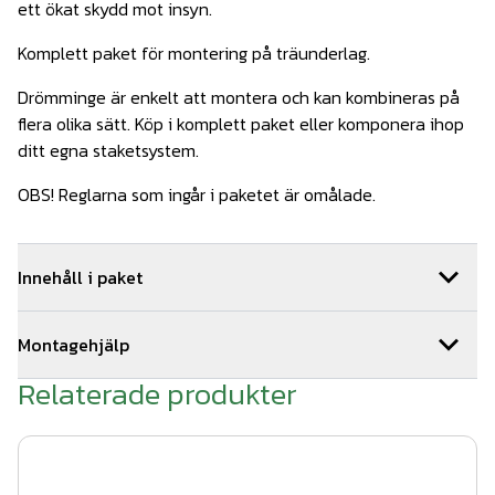
ett ökat skydd mot insyn.
Komplett paket för montering på träunderlag.
Drömminge är enkelt att montera och kan kombineras på
flera olika sätt. Köp i komplett paket eller komponera ihop
ditt egna staketsystem.
OBS! Reglarna som ingår i paketet är omålade.
Innehåll i paket
2
st
Drömminge hörn 1270 mm SV
Art.nr.
Wer303
Montagehjälp
2
st
Drömminge ände 1270 mm SV
Art.nr.
Wer313
3
st
Montageskruv träreglar 100st
Art.nr.
WerDe-902
Relaterade produkter
Så här monterar du ditt staket:
5
st
Drömminge mellan 1270 mm SV
Art.nr.
Wer308
1. Tryck fast stolpen på stolpfoten.
9
st
WernamoDesign stolphatt SV
Art.nr.
Wer501-2
9
st
WernamoDesign stolpfot SV
Art.nr.
Wer500-2
2. Skruva fast stolpfoten på trädäcket med 4 st fransk
9
st
Träskruv till stolpfot WD
Art.nr.
WerDe-901