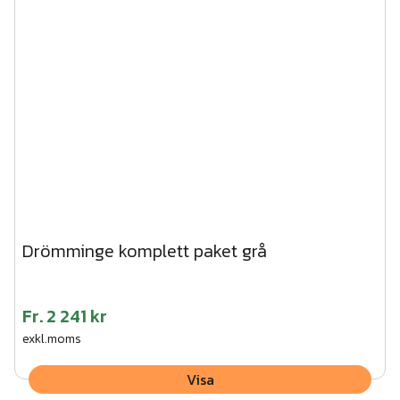
Drömminge komplett paket grå
Fr.
2 241 kr
exkl.moms
Visa