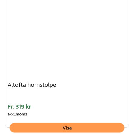
Altofta hörnstolpe
Fr.
319 kr
exkl.moms
Visa