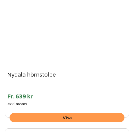
träskruv. CC-mått mellan stolparna 1500 mm.
112
st
Impregnerad regel 45x45x1500
Art.nr.
TRÄ07-007
3. Vik ner flikarna på stolpen och skruva fast träregeln
underifrån.
4. Tryck fast stolphatten på stolpen.
Vi kan hjälpa dig med montaget av den här produkten.
Begär en kostnadsfri offert här!
Nydala hörnstolpe
Fr.
639 kr
exkl.moms
Visa