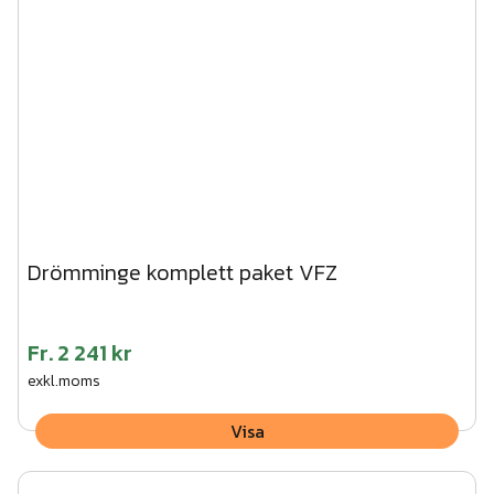
Drömminge komplett paket VFZ
Fr.
2 241 kr
exkl.moms
Visa