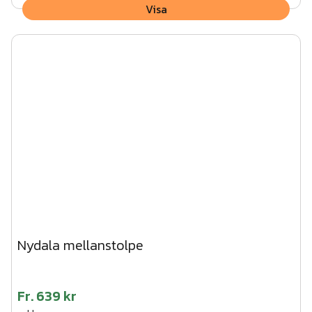
Visa
Nydala mellanstolpe
Fr.
639 kr