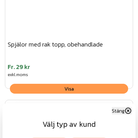
Spjälor med rak topp, obehandlade
Fr.
29 kr
exkl.moms
Visa
Stäng
Välj typ av kund