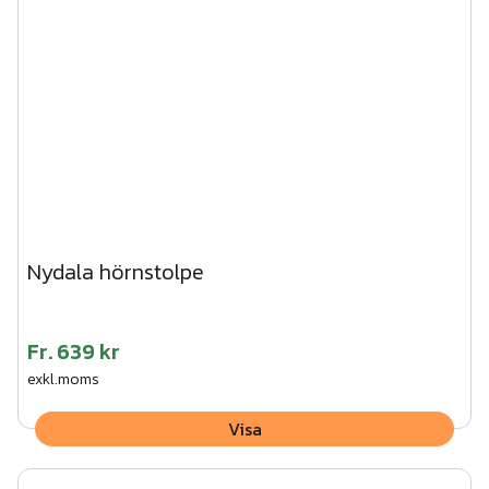
träskruv. CC-mått mellan stolparna 1500 mm.
3. Vik ner flikarna på stolpen och skruva fast träregeln
underifrån.
4. Tryck fast stolphatten på stolpen.
Vi kan hjälpa dig med montaget av den här produkten.
Begär en kostnadsfri offert här!
Nydala hörnstolpe
Fr.
639 kr
exkl.moms
Visa