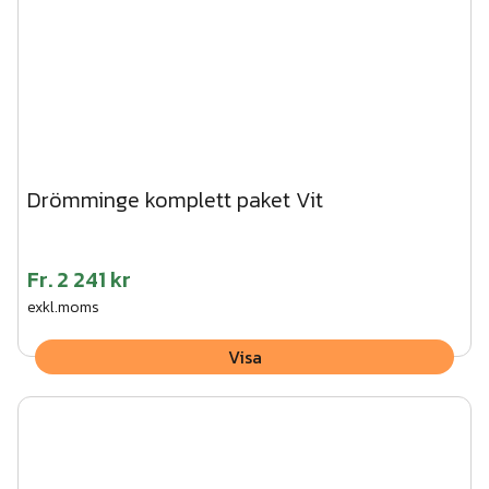
Drömminge komplett paket Vit
Fr.
2 241 kr
exkl.moms
Visa