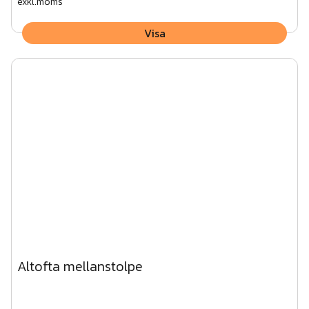
exkl.moms
Visa
Altofta mellanstolpe