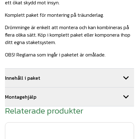
ett ökat skydd mot insyn.
Komplett paket för montering på träunderlag.
Drömminge är enkelt att montera och kan kombineras på
flera olika sätt. Köp i komplett paket eller komponera ihop
ditt egna staketsystem.
OBS! Reglarna som ingår i paketet är omålade.
Innehåll i paket
1
st
Montageskruv träreglar 100st
Art.nr.
WerDe-902
Montagehjälp
2
st
Drömminge ände 1270 mm VFZ
Art.nr.
Wer115
2
st
Drömminge mellan 1270 mm VFZ
Art.nr.
Wer103
Relaterade produkter
Så här monterar du ditt staket:
4
st
WernamoDesign stolphatt vfz
Art.nr.
Wer501-3
1. Tryck fast stolpen på stolpfoten.
4
st
Träskruv till stolpfot WD
Art.nr.
WerDe-901
4
st
WernamoDesign stolpfot vfz
Art.nr.
Wer500-3
2. Skruva fast stolpfoten på trädäcket med 4 st fransk
42
st
Impregnerad regel 45x45x1500
Art.nr.
TRÄ07-007