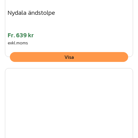
Nydala ändstolpe
Fr.
639 kr
exkl.moms
Visa