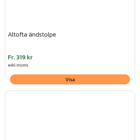
Altofta ändstolpe
Fr.
319 kr
exkl.moms
Visa