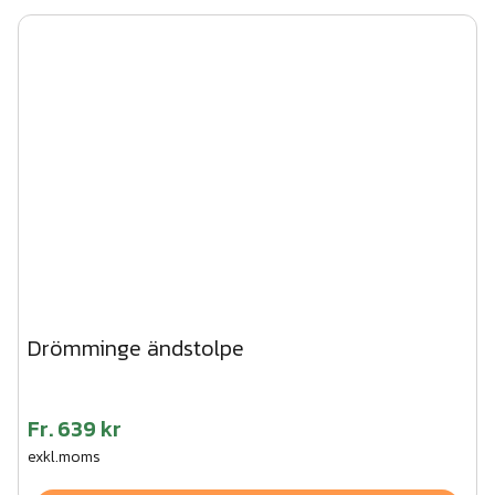
Drömminge ändstolpe
Fr.
639 kr
exkl.moms