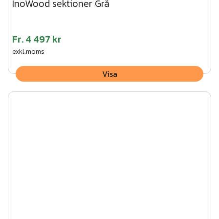
InoWood sektioner Grå
Fr.
4 497 kr
exkl.moms
Visa