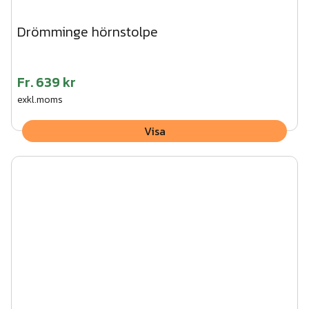
Drömminge hörnstolpe
Fr.
639 kr
exkl.moms
Visa