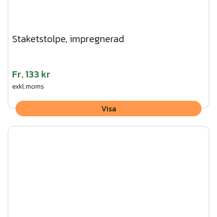
Staketstolpe, impregnerad
Fr.
133 kr
exkl.moms
Visa