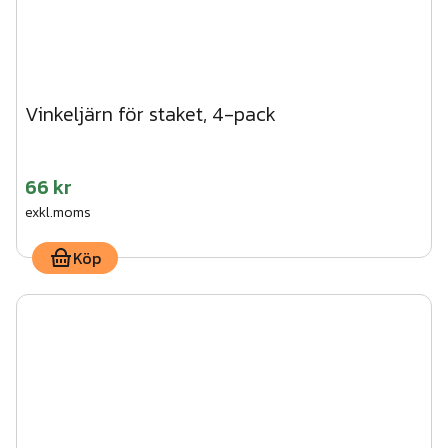
Vinkeljärn för staket, 4-pack
66 kr
exkl.moms
Köp