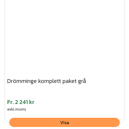
Drömminge komplett paket grå
Fr.
2 241 kr
exkl.moms
Visa