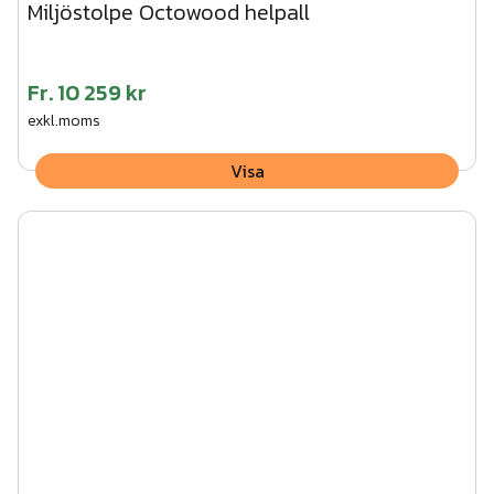
Miljöstolpe Octowood helpall
Fr.
10 259 kr
exkl.moms
Visa