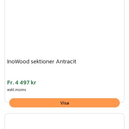
InoWood sektioner Antracit
Fr.
4 497 kr
exkl.moms
Visa