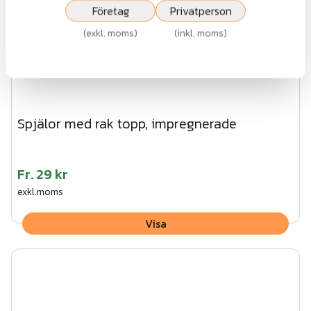
Företag
Privatperson
(
exkl. moms
)
(
inkl. moms
)
Spjälor med rak topp, impregnerade
Fr.
29 kr
exkl.moms
Visa