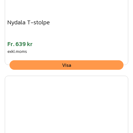
Nydala T-stolpe
Fr.
639 kr
exkl.moms
Visa