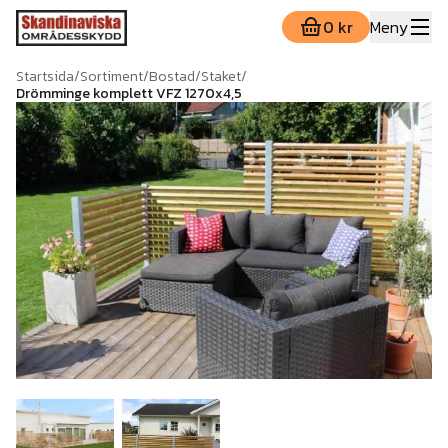
0 kr
Meny
Startsida
/
Sortiment
/
Bostad
/
Staket
/
Drömminge komplett VFZ 1270x4,5