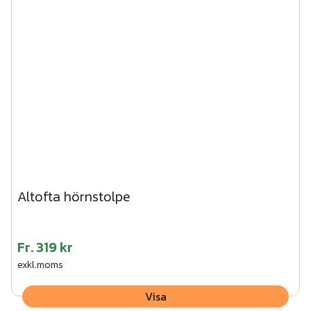
Altofta hörnstolpe
Fr.
319 kr
exkl.moms
Visa