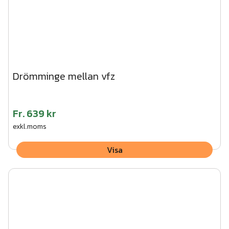
Drömminge mellan vfz
Fr.
639 kr
exkl.moms
Visa