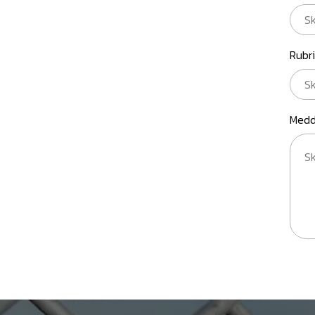
Rubr
Medd