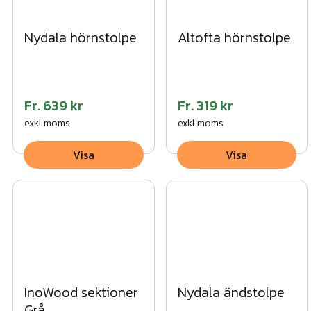
4. Tryck fast stolphatten på stolpen.
Nydala hörnstolpe
Altofta hörnstolpe
Vi kan hjälpa dig med montaget av den här produkten. Begär 
här!
Fr.
639 kr
Fr.
319 kr
exkl.moms
exkl.moms
Visa
Visa
InoWood sektioner
Nydala ändstolpe
Grå