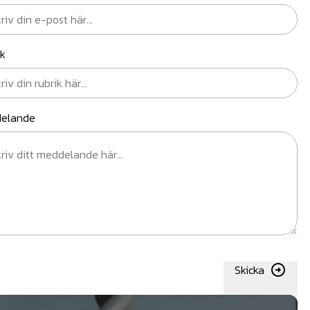
ik
elande
Skicka