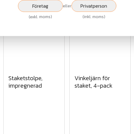
exkl.moms
exkl.moms
Företag
Privatperson
eller
(
exkl. moms
)
(
inkl. moms
)
Visa
Visa
Staketstolpe,
Vinkeljärn för
impregnerad
staket, 4-pack