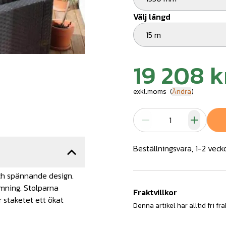
Välj längd
15 m
19 208 k
exkl.moms
(
Ändra
)
Beställningsvara, 1-2 veck
ch spännande design.
rmning. Stolparna
Fraktvillkor
r staketet ett ökat
Denna artikel har alltid fri fra