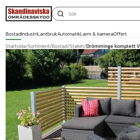
Bostad
Industri
Lantbruk
Automatik
Larm & kamera
Offert
Startsida
/
Sortiment
/
Bostad
/
Staket
/
Drömminge komplett V