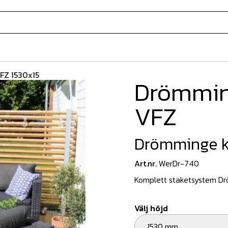
FZ 1530x15
Drömmin
VFZ
Drömminge k
Art.nr.
WerDr-740
Komplett staketsystem D
Välj höjd
1530 mm