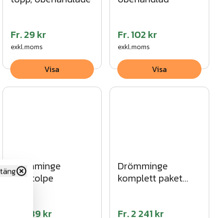
Fr.
29 kr
Fr.
102 kr
exkl.moms
exkl.moms
Visa
Visa
Drömminge
Drömminge
täng
ändstolpe
komplett paket
svart
Fr.
639 kr
Fr.
2 241 kr