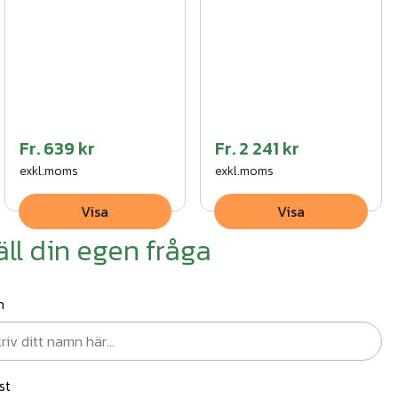
Fr.
639 kr
Fr.
2 241 kr
exkl.moms
exkl.moms
Visa
Visa
äll din egen fråga
n
st