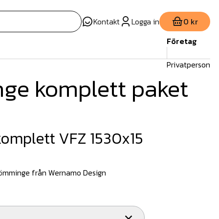
Kontakt
Logga in
0 kr
Företag
Privatperson
ge komplett paket
omplett VFZ 1530x15
römminge från Wernamo Design