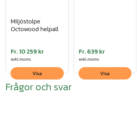
Miljöstolpe
Octowood helpall
Fr.
10 259 kr
Fr.
639 kr
exkl.moms
exkl.moms
Visa
Visa
Frågor och svar