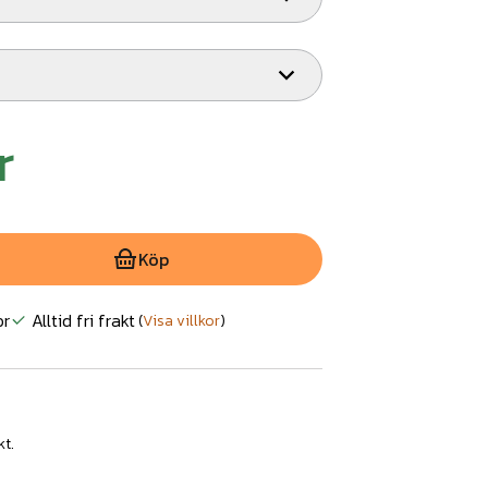
r
Köp
or
Alltid fri frakt
(
Visa villkor
)
kt.