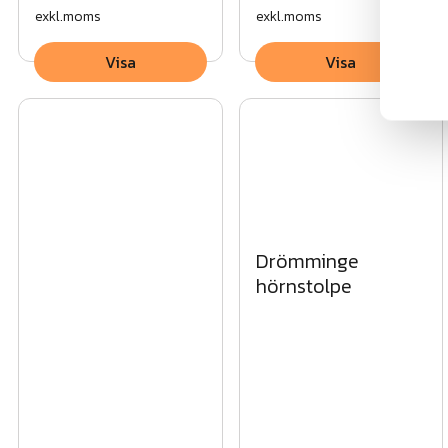
exkl.moms
exkl.moms
Visa
Visa
Drömminge
hörnstolpe