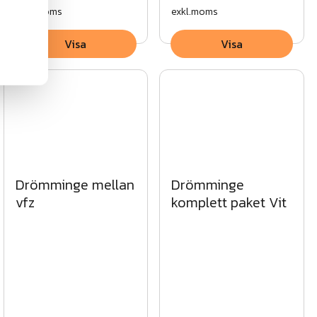
exkl.moms
exkl.moms
Visa
Visa
Drömminge mellan
Drömminge
vfz
komplett paket Vit