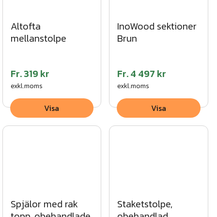
Altofta
InoWood sektioner
mellanstolpe
Brun
Fr.
319 kr
Fr.
4 497 kr
exkl.moms
exkl.moms
Visa
Visa
Spjälor med rak
Staketstolpe,
topp, obehandlade
obehandlad