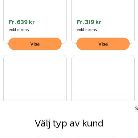
Fr.
639 kr
Fr.
319 kr
exkl.moms
exkl.moms
Visa
Visa
Drömminge
Drömminge
S
komplett paket
komplett paket grå
Välj typ av kund
VFZ
Fr.
2 241 kr
Fr.
2 241 kr