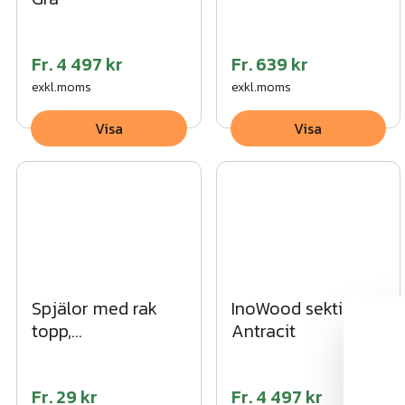
Fr.
4 497 kr
Fr.
639 kr
exkl.moms
exkl.moms
Visa
Visa
Spjälor med rak
InoWood sektioner
topp,
Antracit
impregnerade
Fr.
29 kr
Fr.
4 497 kr