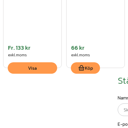
Fr.
133 kr
66 kr
exkl.moms
exkl.moms
Visa
Köp
St
Nam
E-po