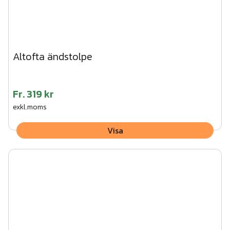
Altofta ändstolpe
Fr.
319 kr
exkl.moms
Visa