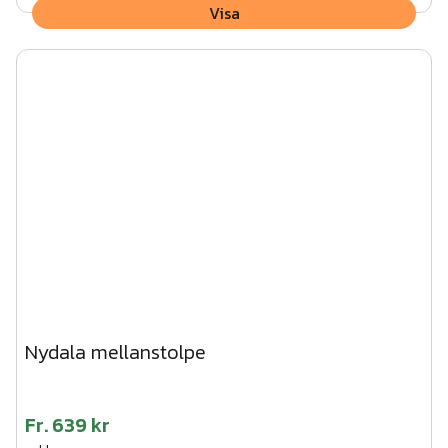
Visa
Nydala mellanstolpe
Fr.
639 kr