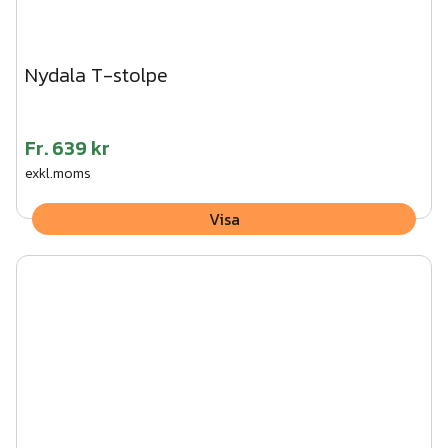
Nydala T-stolpe
Fr.
639 kr
exkl.moms
Visa