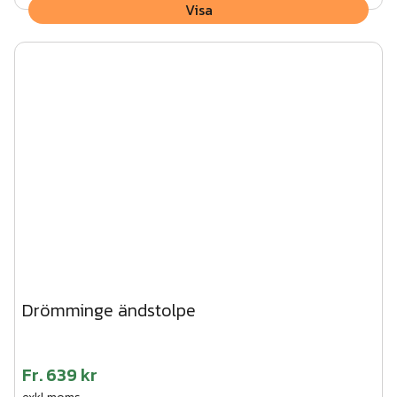
Visa
Drömminge ändstolpe
Fr.
639 kr