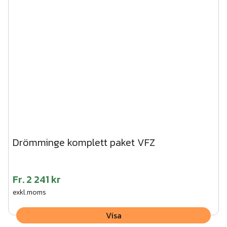
Drömminge komplett paket VFZ
Fr.
2 241 kr
exkl.moms
Visa