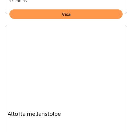
exkl.moms
Visa
Altofta mellanstolpe