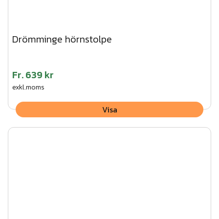
Drömminge hörnstolpe
Fr.
639 kr
exkl.moms
Visa