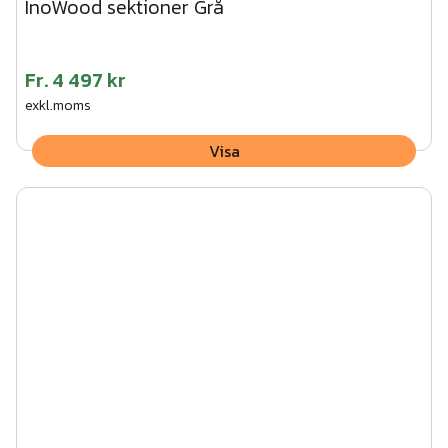
InoWood sektioner Grå
Fr.
4 497 kr
exkl.moms
Visa