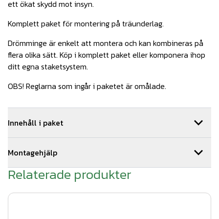
ett ökat skydd mot insyn.
Komplett paket för montering på träunderlag.
Drömminge är enkelt att montera och kan kombineras på
flera olika sätt. Köp i komplett paket eller komponera ihop
ditt egna staketsystem.
OBS! Reglarna som ingår i paketet är omålade.
Innehåll i paket
2
st
Drömminge hörn 1780 mm VFZ
Art.nr.
Wer111
Montagehjälp
2
st
Drömminge ände 1780 mm
Art.nr.
Wer117
4
st
Montageskruv träreglar 100st
Art.nr.
WerDe-902
Relaterade produkter
Så här monterar du ditt staket:
5
st
Drömminge mellan 1780 mm VFZ
Art.nr.
Wer105
1. Tryck fast stolpen på stolpfoten.
9
st
WernamoDesign stolphatt vfz
Art.nr.
Wer501-3
9
st
Träskruv till stolpfot WD
Art.nr.
WerDe-901
2. Skruva fast stolpfoten på trädäcket med 4 st fransk
9
st
WernamoDesign stolpfot vfz
Art.nr.
Wer500-3