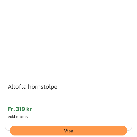
Altofta hörnstolpe
Fr.
319 kr
exkl.moms
Visa