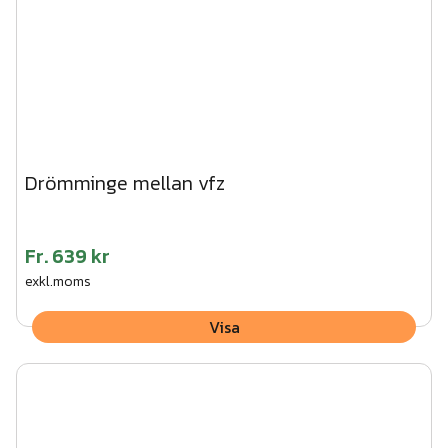
Drömminge mellan vfz
Fr.
639 kr
exkl.moms
Visa