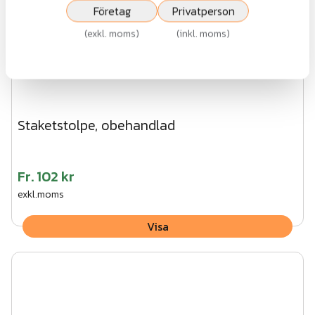
Företag
Privatperson
(
exkl. moms
)
(
inkl. moms
)
Staketstolpe, obehandlad
Fr.
102 kr
exkl.moms
Visa