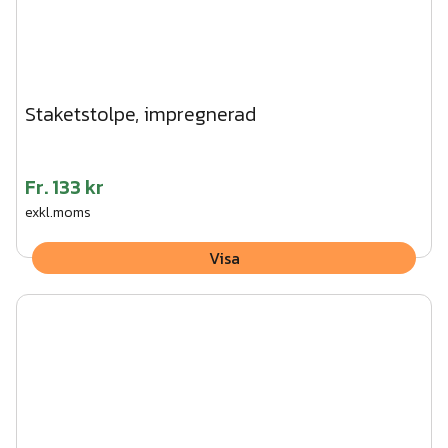
Staketstolpe, impregnerad
Fr.
133 kr
exkl.moms
Visa