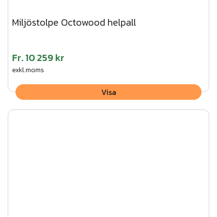
Miljöstolpe Octowood helpall
Fr.
10 259 kr
exkl.moms
Visa