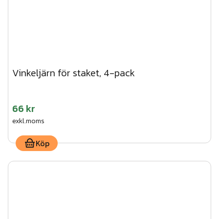
Vinkeljärn för staket, 4-pack
66 kr
exkl.moms
Köp