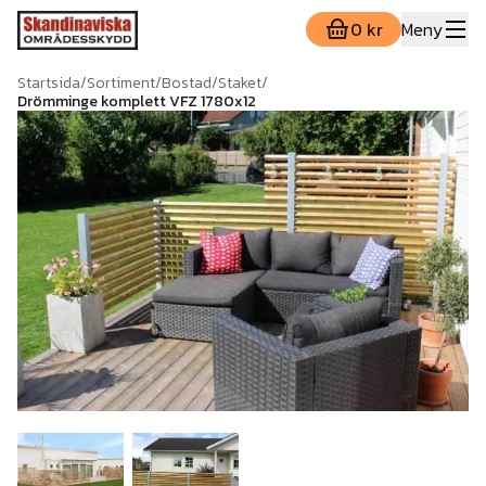
0 kr
Meny
Startsida
/
Sortiment
/
Bostad
/
Staket
/
Drömminge komplett VFZ 1780x12