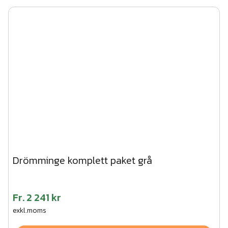
Drömminge komplett paket grå
Fr.
2 241 kr
exkl.moms