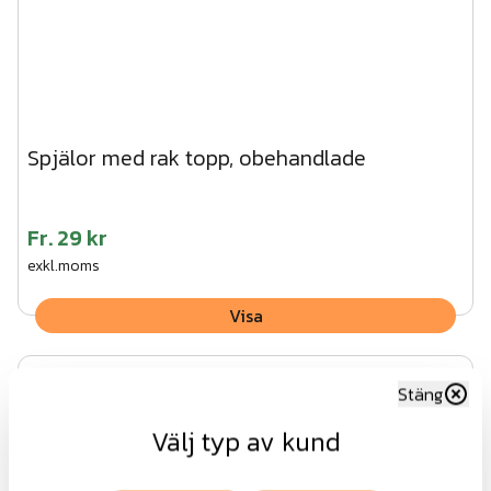
Spjälor med rak topp, obehandlade
Fr.
29 kr
exkl.moms
Visa
Stäng
Välj typ av kund