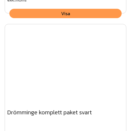
exkl.moms
Visa
Drömminge komplett paket svart