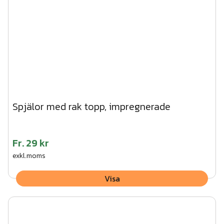
Spjälor med rak topp, impregnerade
Fr.
29 kr
exkl.moms
Visa