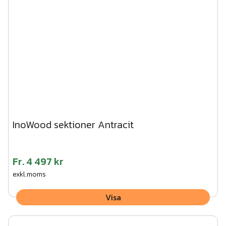
InoWood sektioner Antracit
Fr.
4 497 kr
exkl.moms
Visa