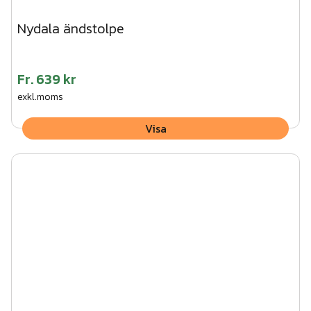
Nydala ändstolpe
Fr.
639 kr
exkl.moms
Visa