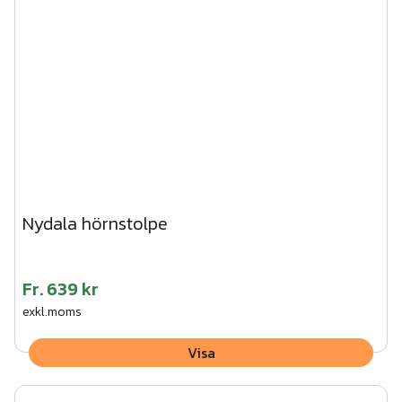
träskruv. CC-mått mellan stolparna 1500 mm.
160
st
Impregnerad regel 45x45x1500
Art.nr.
TRÄ07-007
3. Vik ner flikarna på stolpen och skruva fast träregeln
underifrån.
4. Tryck fast stolphatten på stolpen.
Vi kan hjälpa dig med montaget av den här produkten.
Begär en kostnadsfri offert här!
Nydala hörnstolpe
Fr.
639 kr
exkl.moms
Visa