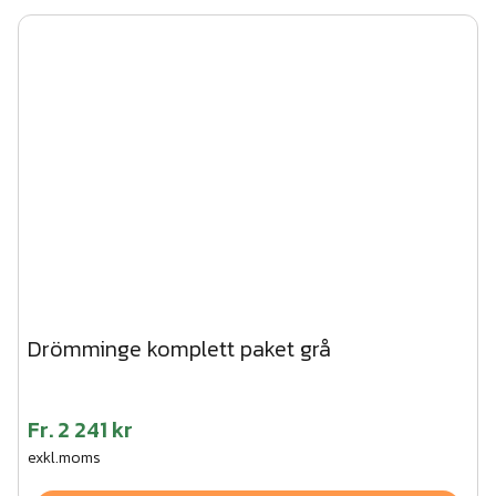
Drömminge komplett paket grå
Fr.
2 241 kr
exkl.moms