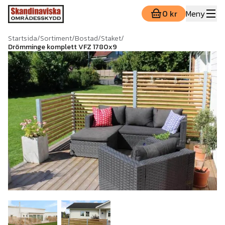
0 kr
Meny
Startsida
/
Sortiment
/
Bostad
/
Staket
/
Drömminge komplett VFZ 1780x9