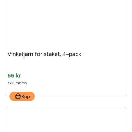
Vinkeljärn för staket, 4-pack
66 kr
exkl.moms
Köp