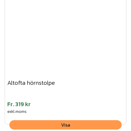
Altofta hörnstolpe
Fr.
319 kr
exkl.moms
Visa