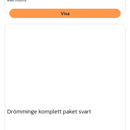
exkl.moms
Visa
Drömminge komplett paket svart