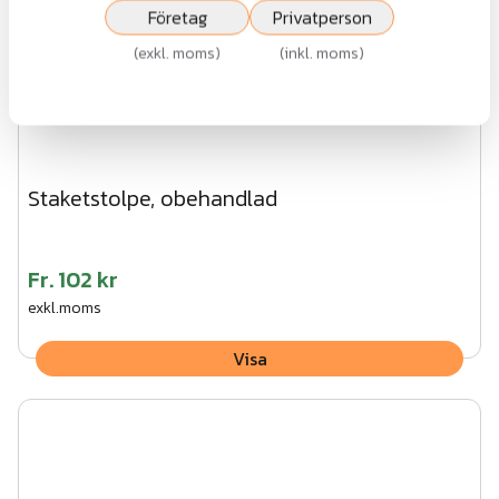
Företag
Privatperson
(
exkl. moms
)
(
inkl. moms
)
Staketstolpe, obehandlad
Fr.
102 kr
exkl.moms
Visa