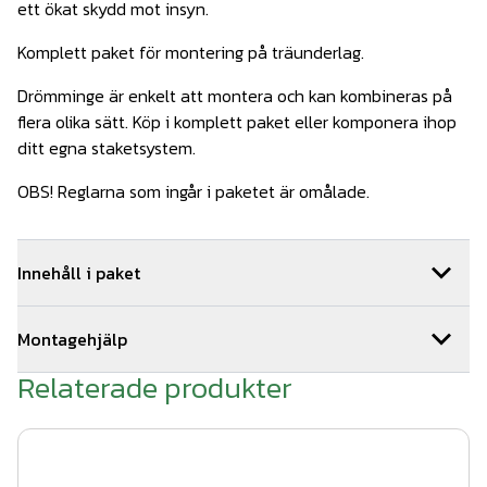
ett ökat skydd mot insyn.
Komplett paket för montering på träunderlag.
Drömminge är enkelt att montera och kan kombineras på
flera olika sätt. Köp i komplett paket eller komponera ihop
ditt egna staketsystem.
OBS! Reglarna som ingår i paketet är omålade.
Innehåll i paket
1
st
Drömminge hörn 1780 mm VFZ
Art.nr.
Wer111
Montagehjälp
2
st
Drömminge ände 1780 mm
Art.nr.
Wer117
3
st
Montageskruv träreglar 100st
Art.nr.
WerDe-902
Relaterade produkter
Så här monterar du ditt staket:
4
st
Drömminge mellan 1780 mm VFZ
Art.nr.
Wer105
1. Tryck fast stolpen på stolpfoten.
7
st
WernamoDesign stolphatt vfz
Art.nr.
Wer501-3
7
st
Träskruv till stolpfot WD
Art.nr.
WerDe-901
2. Skruva fast stolpfoten på trädäcket med 4 st fransk
7
st
WernamoDesign stolpfot vfz
Art.nr.
Wer500-3