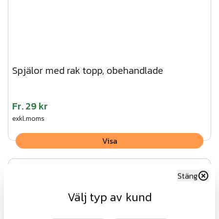
Spjälor med rak topp, obehandlade
Fr.
29 kr
exkl.moms
Visa
Stäng
Välj typ av kund