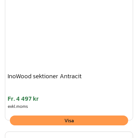
InoWood sektioner Antracit
Fr.
4 497 kr
exkl.moms
Visa