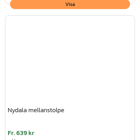
Visa
Nydala mellanstolpe
Fr.
639 kr