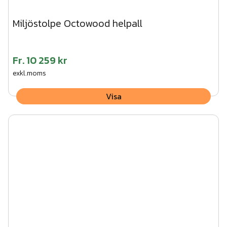
Miljöstolpe Octowood helpall
Fr.
10 259 kr
exkl.moms
Visa