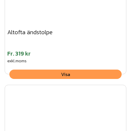
Altofta ändstolpe
Fr.
319 kr
exkl.moms
Visa