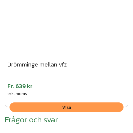
Drömminge mellan vfz
Fr.
639 kr
exkl.moms
Visa
Frågor och svar