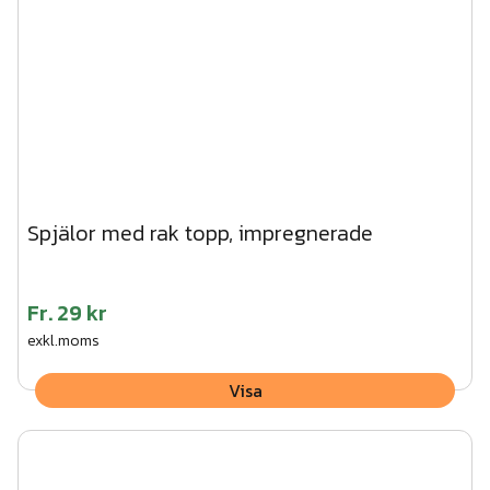
Spjälor med rak topp, impregnerade
Fr.
29 kr
exkl.moms
Visa