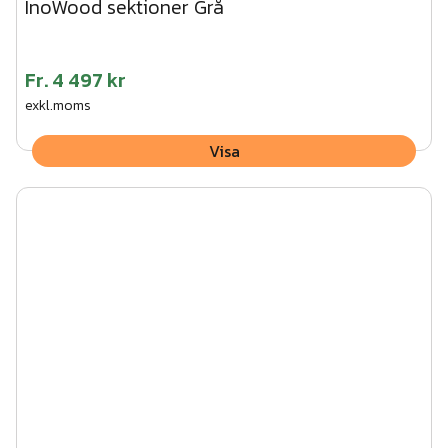
InoWood sektioner Grå
Fr.
4 497 kr
exkl.moms
Visa