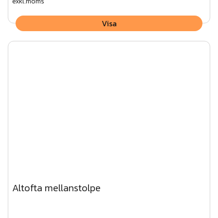
exkl.moms
Visa
Altofta mellanstolpe