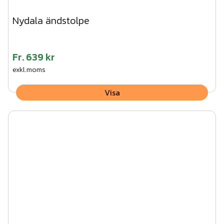
Nydala ändstolpe
Fr.
639 kr
exkl.moms
Visa