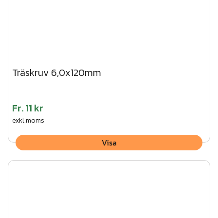
Träskruv 6,0x120mm
Fr.
11 kr
exkl.moms
Visa