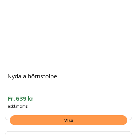
träskruv. CC-mått mellan stolparna 1500 mm.
120
st
Impregnerad regel 45x45x1500
Art.nr.
TRÄ07-007
3. Vik ner flikarna på stolpen och skruva fast träregeln
underifrån.
4. Tryck fast stolphatten på stolpen.
Vi kan hjälpa dig med montaget av den här produkten.
Begär en kostnadsfri offert här!
Nydala hörnstolpe
Fr.
639 kr
exkl.moms
Visa