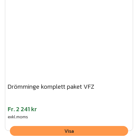
Drömminge komplett paket VFZ
Fr.
2 241 kr
exkl.moms
Visa