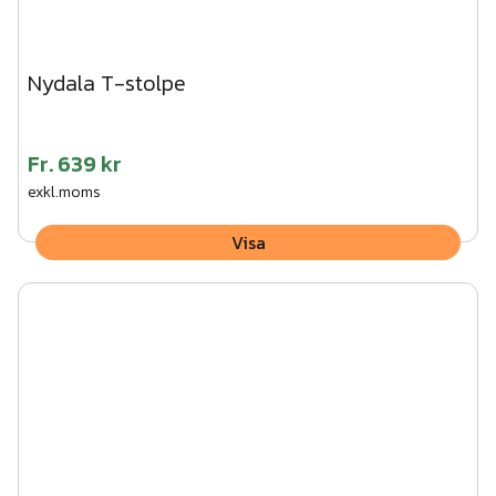
Nydala T-stolpe
Fr.
639 kr
exkl.moms
Visa