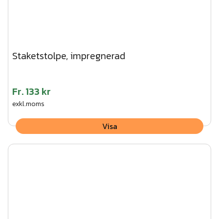
Staketstolpe, impregnerad
Fr.
133 kr
exkl.moms
Visa