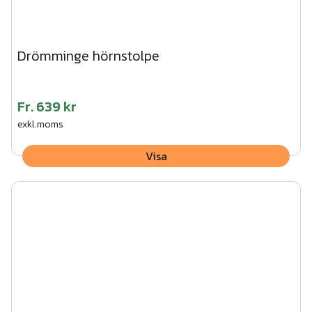
Drömminge hörnstolpe
Fr.
639 kr
exkl.moms
Visa