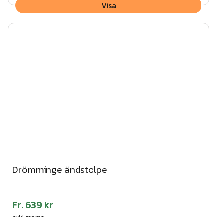
Visa
Drömminge ändstolpe
Fr.
639 kr