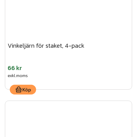
Vinkeljärn för staket, 4-pack
66 kr
exkl.moms
Köp