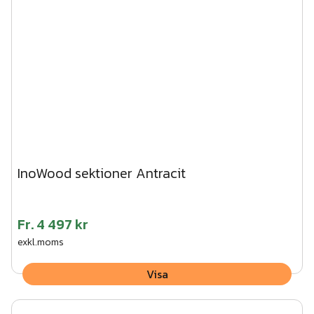
InoWood sektioner Antracit
Fr.
4 497 kr
exkl.moms
Visa