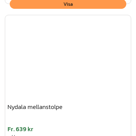
Visa
Nydala mellanstolpe
Fr.
639 kr