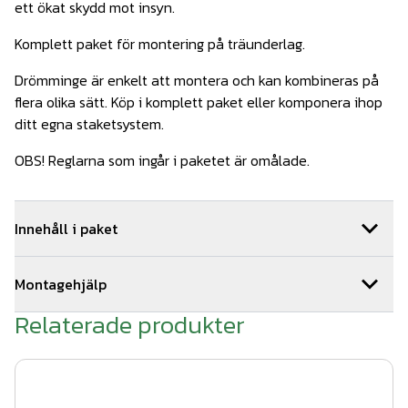
ett ökat skydd mot insyn.
Komplett paket för montering på träunderlag.
Drömminge är enkelt att montera och kan kombineras på
flera olika sätt. Köp i komplett paket eller komponera ihop
ditt egna staketsystem.
OBS! Reglarna som ingår i paketet är omålade.
Innehåll i paket
1
st
Drömminge hörn 1020 mm Vit
Art.nr.
Wer216
Montagehjälp
2
st
Montageskruv träreglar 100st
Art.nr.
WerDe-902
2
st
Drömminge ände 1020 mm Vit
Art.nr.
Wer201
Relaterade produkter
Så här monterar du ditt staket:
4
st
Drömminge mellan 1020 mm Vit
Art.nr.
Wer211
1. Tryck fast stolpen på stolpfoten.
7
st
WernamoDesign stolphatt vit
Art.nr.
Wer501-4
7
st
WernamoDesign stolpfot vit
Art.nr.
Wer500-4
2. Skruva fast stolpfoten på trädäcket med 4 st fransk
7
st
Träskruv till stolpfot WD
Art.nr.
WerDe-901