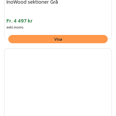
InoWood sektioner Grå
Fr.
4 497 kr
exkl.moms
Visa