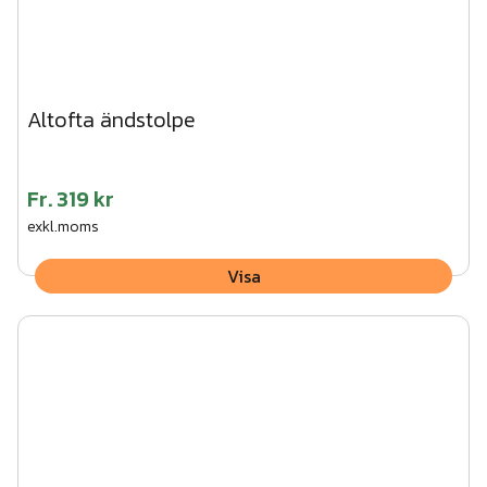
Altofta ändstolpe
Fr.
319 kr
exkl.moms
Visa