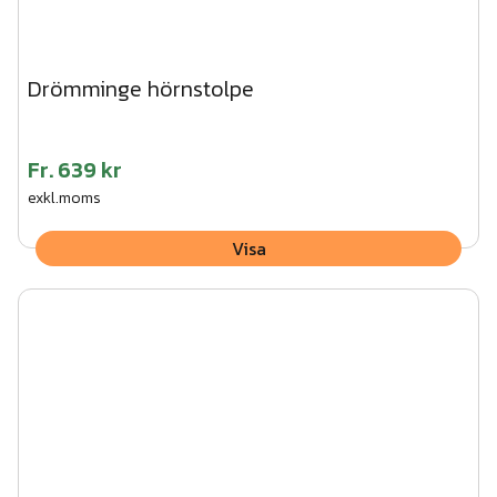
Drömminge hörnstolpe
Fr.
639 kr
exkl.moms
Visa