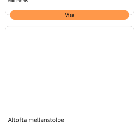
exkl.moms
Visa
Altofta mellanstolpe