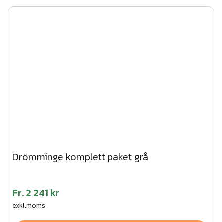
Drömminge komplett paket grå
Fr.
2 241 kr
exkl.moms