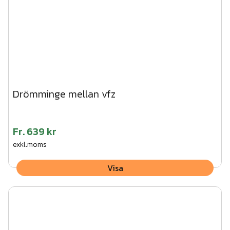
Drömminge mellan vfz
Fr.
639 kr
exkl.moms
Visa