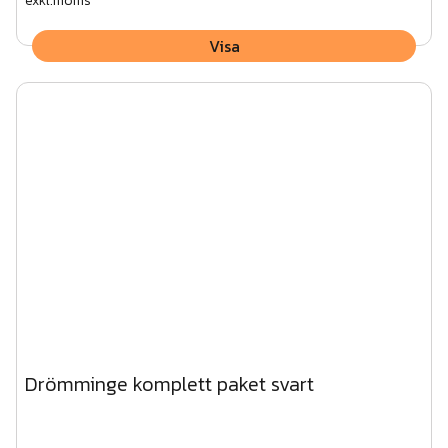
exkl.moms
Visa
Drömminge komplett paket svart