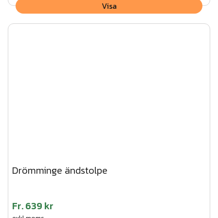
Visa
Drömminge ändstolpe
Fr.
639 kr