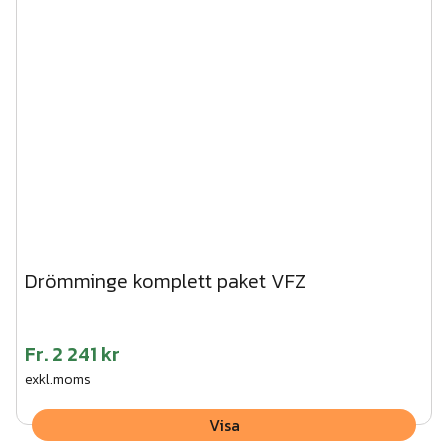
Drömminge komplett paket VFZ
Fr.
2 241 kr
exkl.moms
Visa