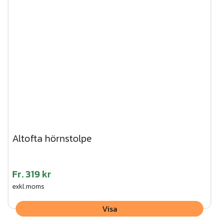
Altofta hörnstolpe
Fr.
319 kr
exkl.moms
Visa