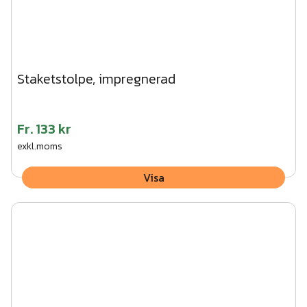
Staketstolpe, impregnerad
Fr.
133 kr
exkl.moms
Visa