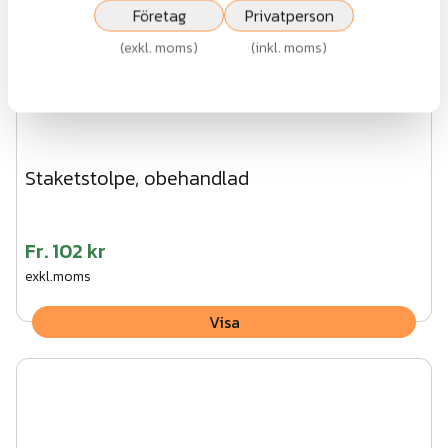
Företag
Privatperson
(
exkl. moms
)
(
inkl. moms
)
Staketstolpe, obehandlad
Fr.
102 kr
exkl.moms
Visa