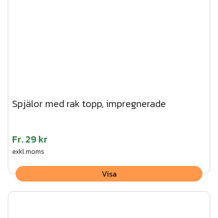
Spjälor med rak topp, impregnerade
Fr.
29 kr
exkl.moms
Visa