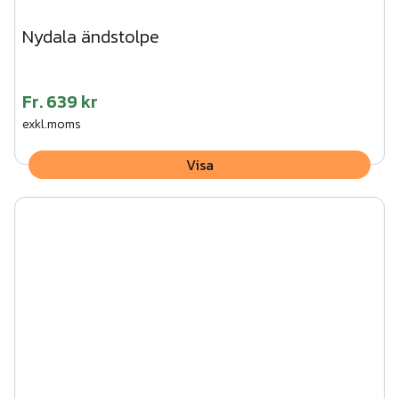
Nydala ändstolpe
Fr.
639 kr
exkl.moms
Visa