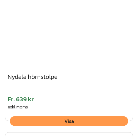
träskruv. CC-mått mellan stolparna 1500 mm.
66
st
Impregnerad regel 45x45x1500
Art.nr.
TRÄ07-007
3. Vik ner flikarna på stolpen och skruva fast träregeln
underifrån.
4. Tryck fast stolphatten på stolpen.
Vi kan hjälpa dig med montaget av den här produkten.
Begär en kostnadsfri offert här!
Nydala hörnstolpe
Fr.
639 kr
exkl.moms
Visa