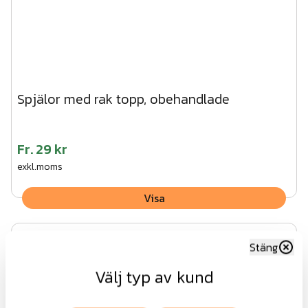
Spjälor med rak topp, obehandlade
Fr.
29 kr
exkl.moms
Visa
Stäng
Välj typ av kund