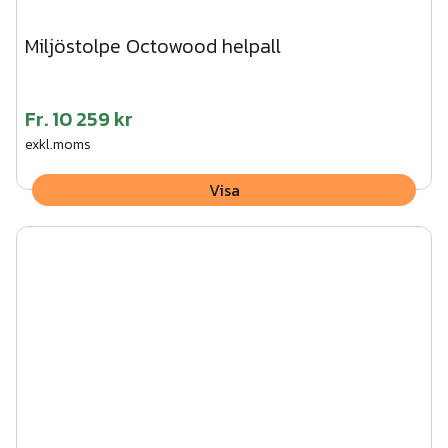
Miljöstolpe Octowood helpall
Fr.
10 259 kr
exkl.moms
Visa