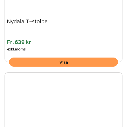
Nydala T-stolpe
Fr.
639 kr
exkl.moms
Visa