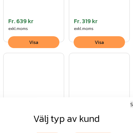
Fr.
639 kr
Fr.
319 kr
exkl.moms
exkl.moms
Visa
Visa
Drömminge
Drömminge
S
komplett paket
komplett paket grå
Välj typ av kund
VFZ
Fr.
2 241 kr
Fr.
2 241 kr