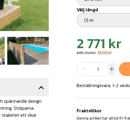
Välj längd
1,5 m
2 771 kr
exkl.moms
(
Ändra
)
Beställningsvara, 1-2 veck
ch spännande design.
rmning. Stolparna
Fraktvillkor
r staketet ett ökat
Denna artikel har alltid fri fra