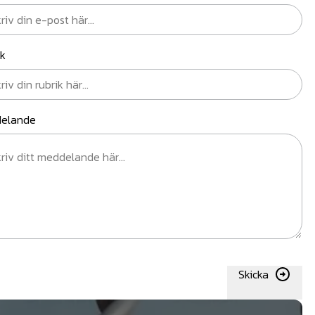
ik
elande
Skicka