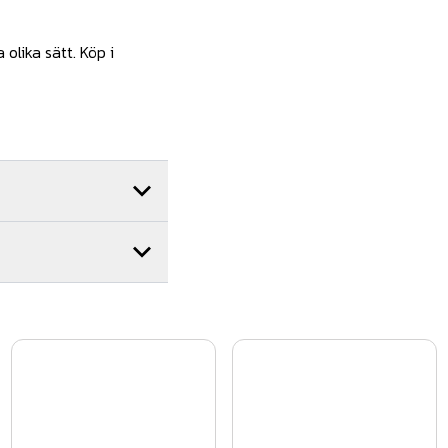
olika sätt. Köp i
.
nr.
WerDe-902
nr.
Wer501-4
nr.
Wer500-4
nr.
Wer202
nr.
WerDe-901
nr.
TRÄ07-007
ruv. CC-mått mellan
från.