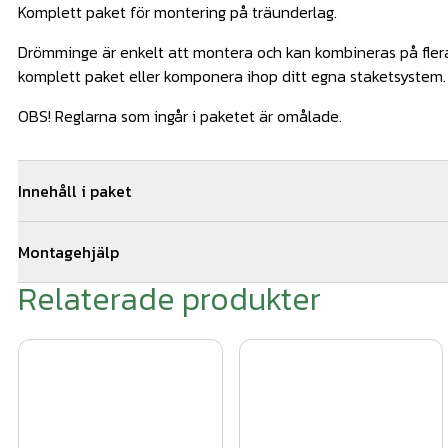
Komplett paket för montering på träunderlag.
Drömminge är enkelt att montera och kan kombineras på flera 
komplett paket eller komponera ihop ditt egna staketsystem
OBS! Reglarna som ingår i paketet är omålade.
Innehåll i paket
1
st
Montageskruv träreglar 100st
Art.
Montagehjälp
2
st
WernamoDesign stolphatt vit
Art.
2
st
WernamoDesign stolpfot vit
Art.
Relaterade produkter
Så här monterar du ditt staket:
2
st
Drömminge ände 1270 mm Vit
Art.
1. Tryck fast stolpen på stolpfoten.
2
st
Träskruv till stolpfot WD
Art.
14
st
Impregnerad regel 45x45x1500
Art.
2. Skruva fast stolpfoten på trädäcket med 4 st fransk träsk
stolparna 1500 mm.
3. Vik ner flikarna på stolpen och skruva fast träregeln underi