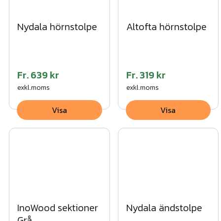
4. Tryck fast stolphatten på stolpen.
Nydala hörnstolpe
Altofta hörnstolpe
Vi kan hjälpa dig med montaget av den här produkten. Begär 
här!
Fr.
639 kr
Fr.
319 kr
exkl.moms
exkl.moms
Visa
Visa
InoWood sektioner
Nydala ändstolpe
Grå