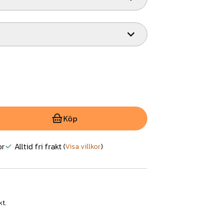
Köp
or
Alltid fri frakt
(
Visa villkor
)
kt.