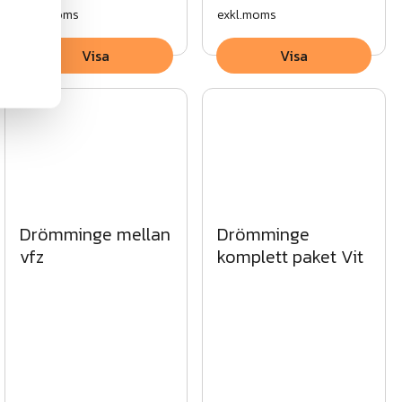
exkl.moms
exkl.moms
Visa
Visa
Drömminge
Drömminge mellan
komplett paket Vit
vfz