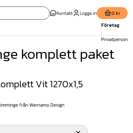
Kontakt
Logga in
0 kr
Företag
Privatperson
ge komplett paket
mplett Vit 1270x1,5
römminge från Wernamo Design