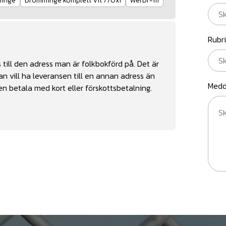
inge
Drömminge komplett Vit 770x1
WerDr-111
Rubr
till den adress man är folkbokförd på. Det är
n vill ha leveransen till en annan adress än
Medd
n betala med kort eller förskottsbetalning.