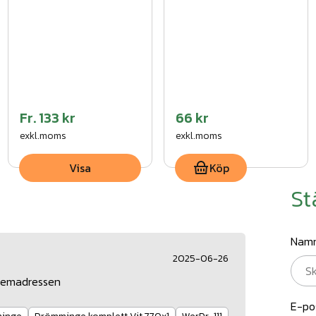
Fr.
133 kr
66 kr
exkl.moms
exkl.moms
Visa
Köp
St
Nam
2025-06-26
r hemadressen
E-po