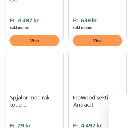
Fr.
4 497 kr
Fr.
639 kr
exkl.moms
exkl.moms
Visa
Visa
Spjälor med rak
InoWood sektioner
topp,
Antracit
impregnerade
Fr.
29 kr
Fr.
4 497 kr