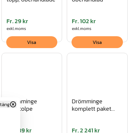
Fr.
29 kr
Fr.
102 kr
exkl.moms
exkl.moms
Visa
Visa
Drömminge
Drömminge
täng
ändstolpe
komplett paket
svart
Fr.
639 kr
Fr.
2 241 kr