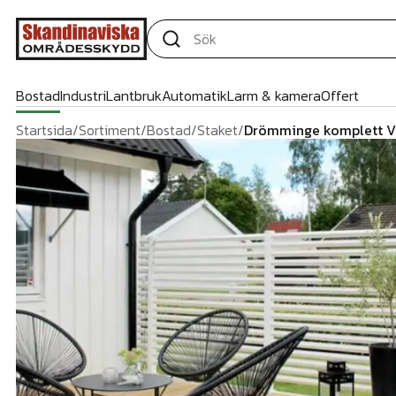
Bostad
Industri
Lantbruk
Automatik
Larm & kamera
Offert
Startsida
/
Sortiment
/
Bostad
/
Staket
/
Drömminge komplett Vi