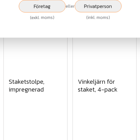
exkl.moms
exkl.moms
Företag
Privatperson
eller
(
exkl. moms
)
(
inkl. moms
)
Visa
Visa
Staketstolpe,
Vinkeljärn för
impregnerad
staket, 4-pack