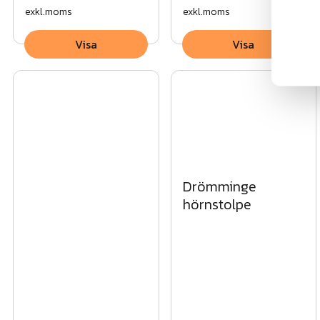
exkl.moms
exkl.moms
Visa
Visa
Drömminge
hörnstolpe