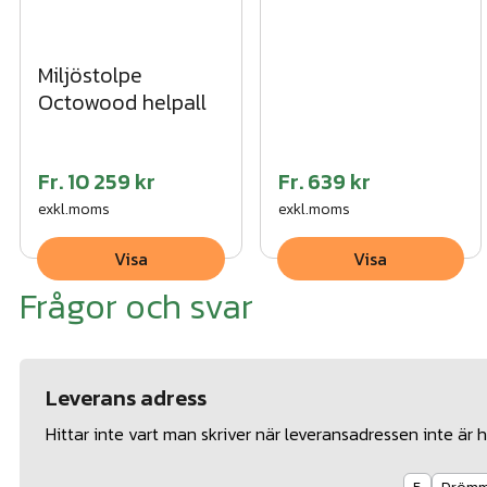
Miljöstolpe
Octowood helpall
Fr.
10 259 kr
Fr.
639 kr
exkl.moms
exkl.moms
Visa
Visa
Frågor och svar
Leverans adress
Hittar inte vart man skriver när leveransadressen inte ä