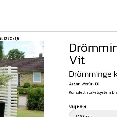
t 1270x1,5
Drömmin
Vit
Drömminge ko
Art.nr.
WerDr-131
Komplett staketsystem D
Välj höjd
1270 mm