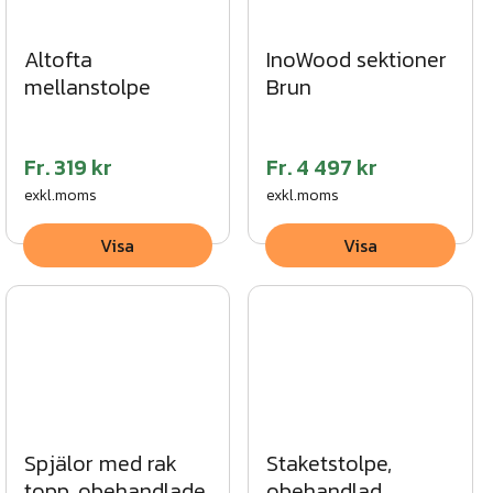
Altofta
InoWood sektioner
mellanstolpe
Brun
Fr.
319 kr
Fr.
4 497 kr
exkl.moms
exkl.moms
Visa
Visa
Spjälor med rak
Staketstolpe,
topp, obehandlade
obehandlad