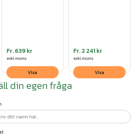
Fr.
639 kr
Fr.
2 241 kr
exkl.moms
exkl.moms
Visa
Visa
äll din egen fråga
n
st