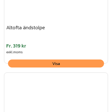
Altofta ändstolpe
Fr.
319 kr
exkl.moms
Visa