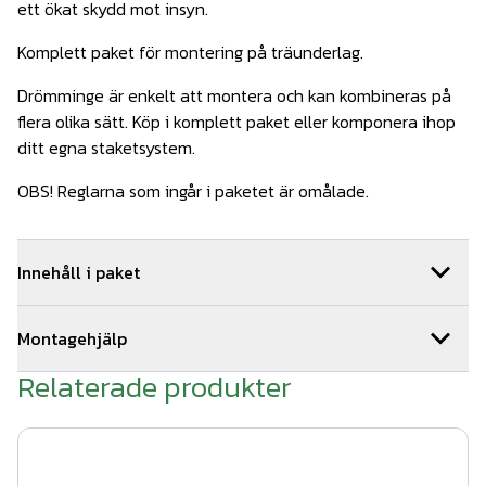
ett ökat skydd mot insyn.
Komplett paket för montering på träunderlag.
Drömminge är enkelt att montera och kan kombineras på
flera olika sätt. Köp i komplett paket eller komponera ihop
ditt egna staketsystem.
OBS! Reglarna som ingår i paketet är omålade.
Innehåll i paket
1
st
Montageskruv träreglar 100st
Art.nr.
WerDe-902
Montagehjälp
2
st
WernamoDesign stolphatt vit
Art.nr.
Wer501-4
2
st
WernamoDesign stolpfot vit
Art.nr.
Wer500-4
Relaterade produkter
Så här monterar du ditt staket:
2
st
Drömminge ände 1780 mm Vit
Art.nr.
Wer204
1. Tryck fast stolpen på stolpfoten.
2
st
Träskruv till stolpfot WD
Art.nr.
WerDe-901
20
st
Impregnerad regel 45x45x1500
Art.nr.
TRÄ07-007
2. Skruva fast stolpfoten på trädäcket med 4 st fransk