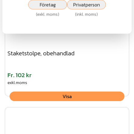
Företag
Privatperson
(
exkl. moms
)
(
inkl. moms
)
Staketstolpe, obehandlad
Fr.
102 kr
exkl.moms
Visa