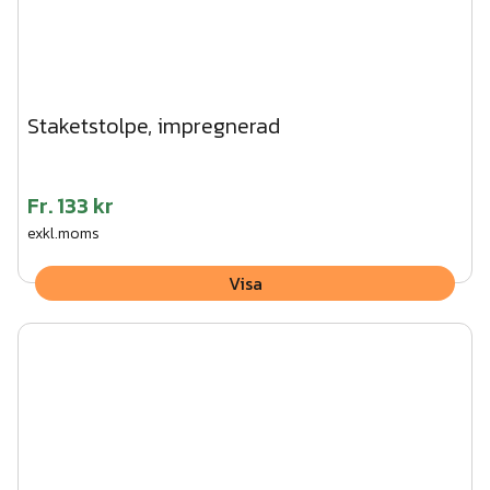
Staketstolpe, impregnerad
Fr.
133 kr
exkl.moms
Visa