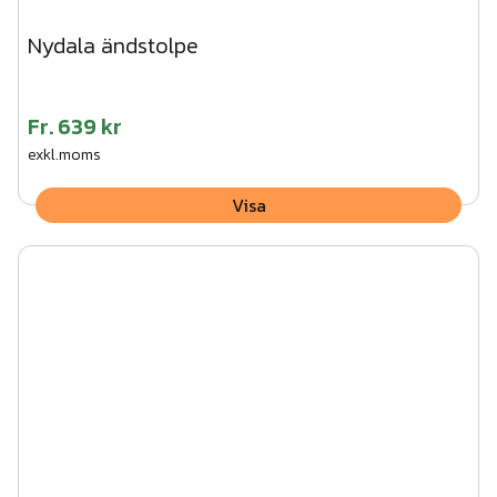
Nydala ändstolpe
Fr.
639 kr
exkl.moms
Visa