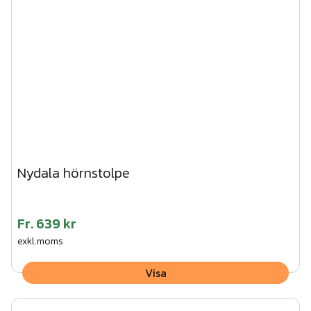
träskruv. CC-mått mellan stolparna 1500 mm.
3. Vik ner flikarna på stolpen och skruva fast träregeln
underifrån.
4. Tryck fast stolphatten på stolpen.
Vi kan hjälpa dig med montaget av den här produkten.
Begär en kostnadsfri offert här!
Nydala hörnstolpe
Fr.
639 kr
exkl.moms
Visa