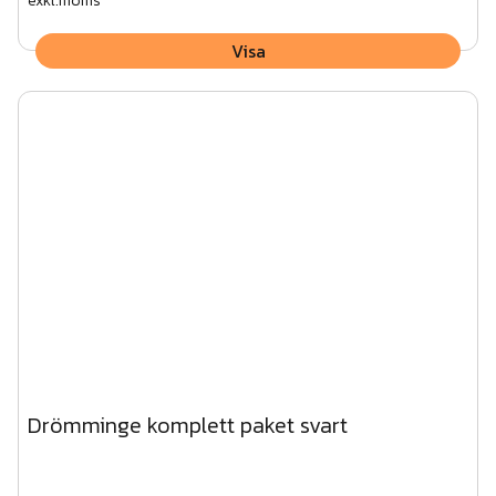
exkl.moms
Visa
Drömminge komplett paket svart