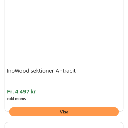
InoWood sektioner Antracit
Fr.
4 497 kr
exkl.moms
Visa