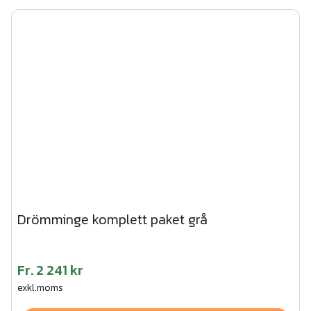
Drömminge komplett paket grå
Fr.
2 241 kr
exkl.moms