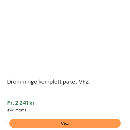
Drömminge komplett paket VFZ
Fr.
2 241 kr
exkl.moms
Visa