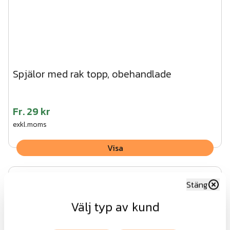
Spjälor med rak topp, obehandlade
Fr.
29 kr
exkl.moms
Visa
Stäng
Välj typ av kund