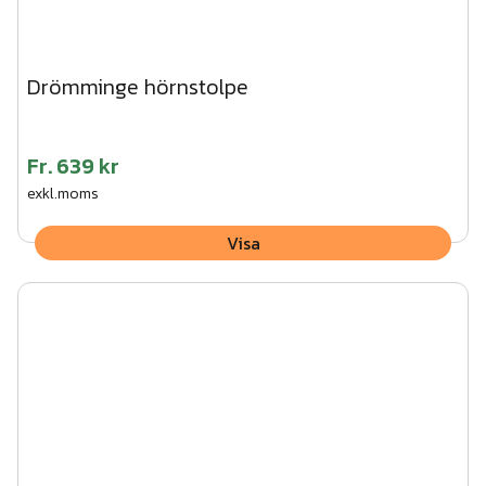
Drömminge hörnstolpe
Fr.
639 kr
exkl.moms
Visa