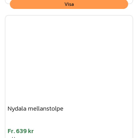
Visa
Nydala mellanstolpe
Fr.
639 kr