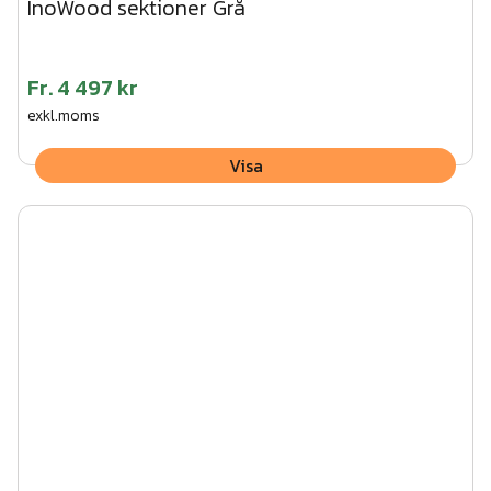
InoWood sektioner Grå
Fr.
4 497 kr
exkl.moms
Visa