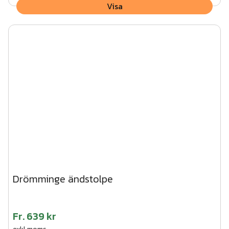
Visa
Drömminge ändstolpe
Fr.
639 kr