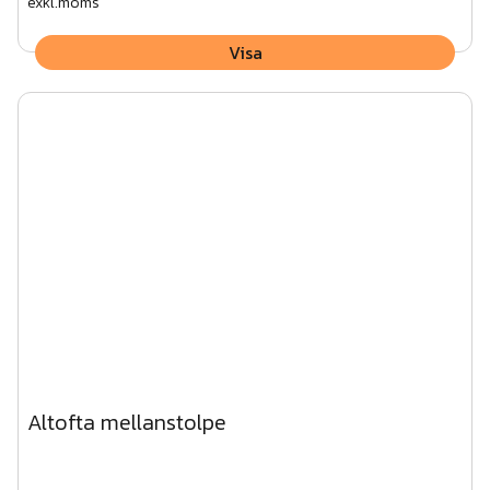
exkl.moms
Visa
Altofta mellanstolpe