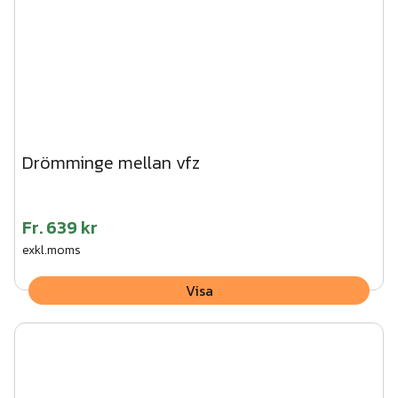
Drömminge mellan vfz
Fr.
639 kr
exkl.moms
Visa