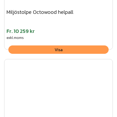
Miljöstolpe Octowood helpall
Fr.
10 259 kr
exkl.moms
Visa