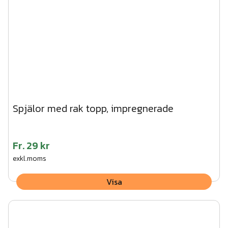
Spjälor med rak topp, impregnerade
Fr.
29 kr
exkl.moms
Visa