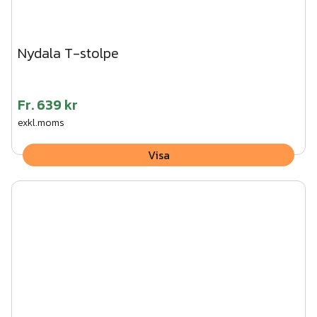
Nydala T-stolpe
Fr.
639 kr
exkl.moms
Visa