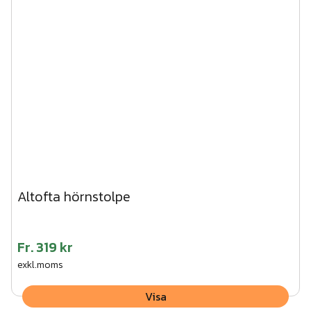
Altofta hörnstolpe
Fr.
319 kr
exkl.moms
Visa