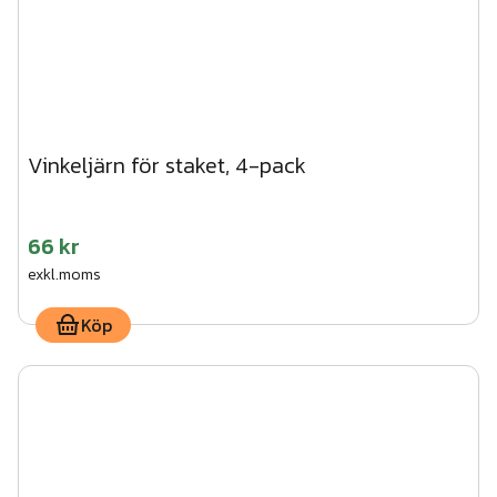
Vinkeljärn för staket, 4-pack
66 kr
exkl.moms
Köp