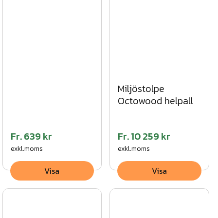
Miljöstolpe
Octowood helpall
Fr.
639 kr
Fr.
10 259 kr
exkl.moms
exkl.moms
Visa
Visa