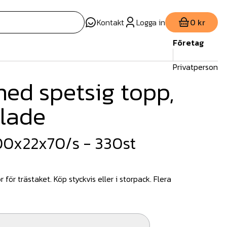
Kontakt
Logga in
0 kr
Företag
Privatperson
med spetsig topp,
lade
00x22x70/s - 330st
ör trästaket. Köp styckvis eller i storpack. Flera