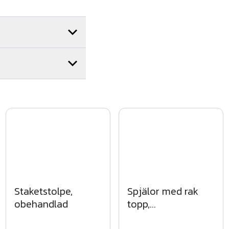
Staketstolpe,
Spjälor med rak
obehandlad
topp,
impregnerade