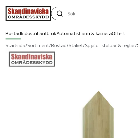
Bostad
Industri
Lantbruk
Automatik
Larm & kamera
Offert
Startsida
/
Sortiment
/
Bostad
/
Staket
/
Spjälor, stolpar & reglar
/