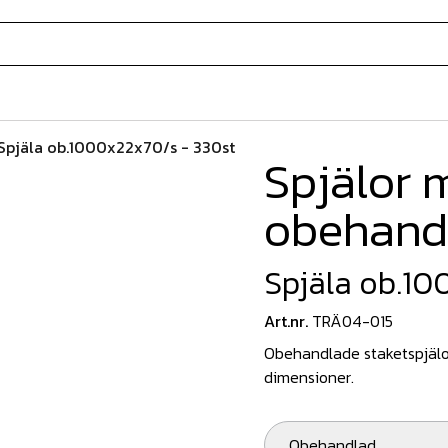
Spjäla ob.1000x22x70/s - 330st
Spjälor 
obehand
Spjäla ob.10
Art.nr.
TRÄ04-015
Obehandlade staketspjälor f
dimensioner.
Obehandlad