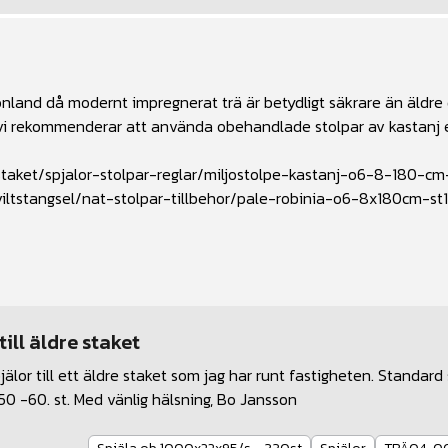
onland då modernt impregnerat trä är betydligt säkrare än äldre
i rekommenderar att använda obehandlade stolpar av kastanj e
taket/spjalor-stolpar-reglar/miljostolpe-kastanj-o6-8-180-cm
iltstangsel/nat-stolpar-tillbehor/pale-robinia-o6-8x180cm-st
ill äldre staket
jälor till ett äldre staket som jag har runt fastigheten. Standar
50 -60. st. Med vänlig hälsning, Bo Jansson