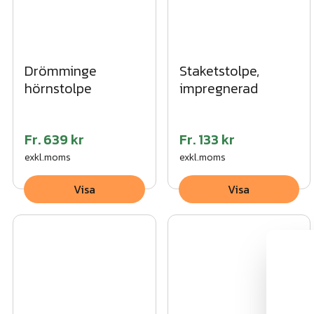
Drömminge
Staketstolpe,
hörnstolpe
impregnerad
Fr.
639 kr
Fr.
133 kr
exkl.moms
exkl.moms
Visa
Visa