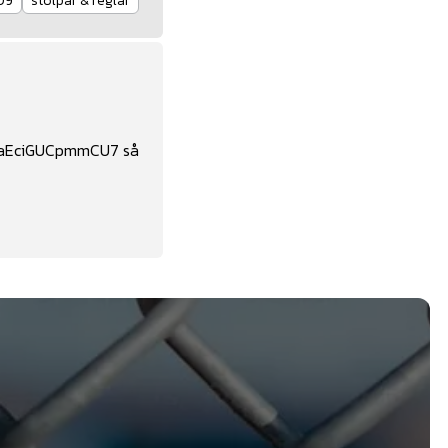
09
stolpar & reglar
waEciGUCpmmCU7
så