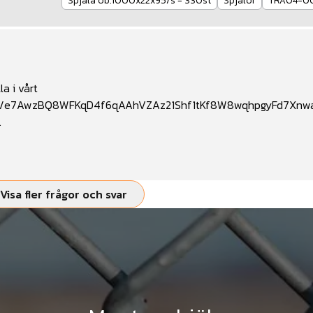
Spjäla ob.1000x22x95/s - 330st
Spjälor
TRÄ04-0
a i vårt
.com/e7AwzBQ8WFKqD4f6qAAhVZAz21Shf1tKf8W8wqhpgyFd7Xn
.
Visa fler frågor och svar