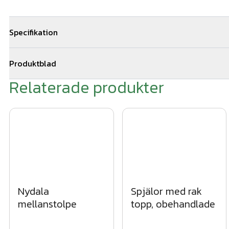
Specifikation
Total längd: 1000mm
Produktblad
Dimension 22x70mm
Relaterade produkter
Staketvirke - ritning.pdf
Träslag: Gran
Nydala
Spjälor med rak
mellanstolpe
topp, obehandlade