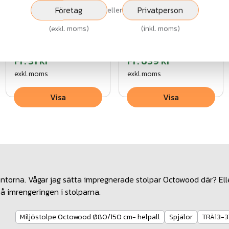
Spjälor med
Drömminge T-
Företag
Privatperson
eller
spetsig topp,
stolpe
(
exkl. moms
)
(
inkl. moms
)
obehandlade
Fr.
31 kr
Fr.
639 kr
exkl.moms
exkl.moms
Visa
Visa
plantorna. Vågar jag sätta impregnerade stolpar Octowood där? Ell
å imrengeringen i stolparna.
Miljöstolpe Octowood Ø80/150 cm- helpall
Spjälor
TRÄ13-3