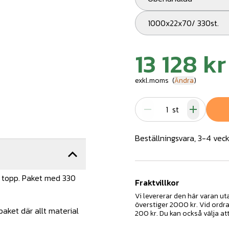
1000x22x70/ 330st.
13 128 kr
exkl.moms
(
Ändra
)
st
Beställningsvara, 3-4 veck
g topp. Paket med 330
Fraktvillkor
Vi levererar den här varan u
överstiger 2000 kr. Vid ordr
aket där allt material
200 kr. Du kan också välja at