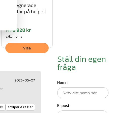
Impregnerade
träpålar på helpall
Fr.
8 928 kr
exkl.moms
Visa
Ställ din egen
fråga
2026-05-07
Namn
er
E-post
10
stolpar & reglar