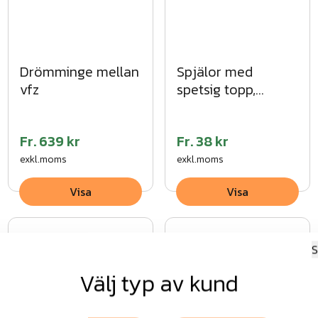
Drömminge mellan
Spjälor med
vfz
spetsig topp,
impregnerade
Fr.
639 kr
Fr.
38 kr
exkl.moms
exkl.moms
Visa
Visa
S
Välj typ av kund