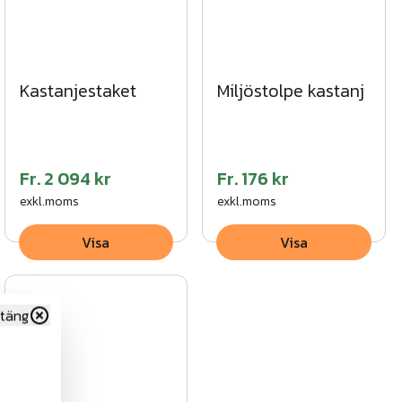
Kastanjestaket
Miljöstolpe kastanj
Fr.
2 094 kr
Fr.
176 kr
exkl.moms
exkl.moms
Visa
Visa
täng