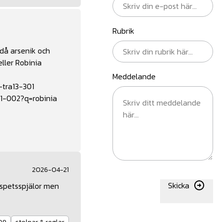
Rubrik
 då arsenik och
ller Robinia
Meddelande
-tra13-301
11-002?q=robinia
2026-04-21
Skicka
d spetsspjälor men