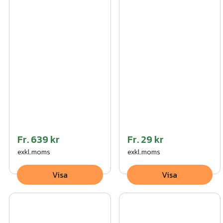
Fr.
639 kr
Fr.
29 kr
exkl.moms
exkl.moms
Visa
Visa