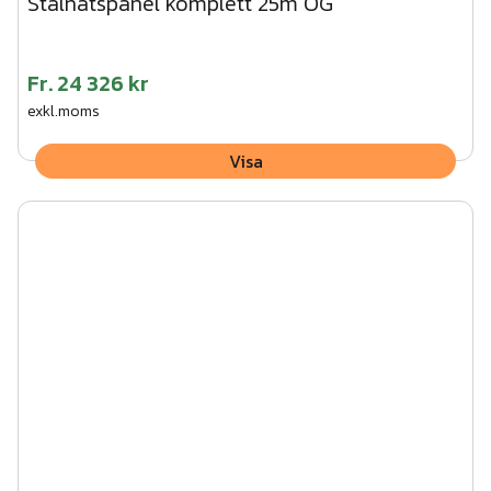
Stålnätspanel komplett 25m OG
Fr.
24 326 kr
exkl.moms
Visa