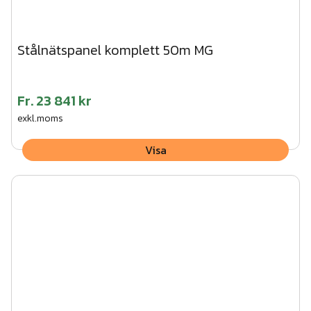
Stålnätspanel komplett 50m MG
Fr.
23 841 kr
exkl.moms
Visa