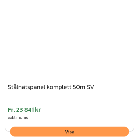
Stålnätspanel komplett 50m SV
Fr.
23 841 kr
exkl.moms
Visa