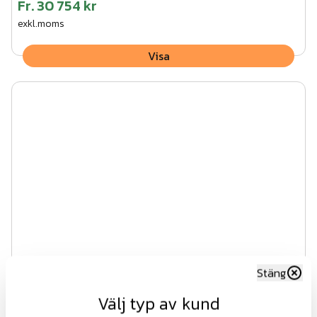
Fr.
30 754 kr
exkl.moms
Visa
Stäng
Stålnätspanel komplett 25m MG
Välj typ av kund