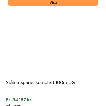
Visa
Stålnätspanel komplett 100m OG
Fr.
84 167 kr
exkl.moms