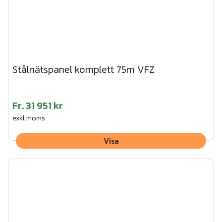
Stålnätspanel komplett 75m VFZ
Fr.
31 951 kr
exkl.moms
Visa