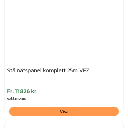
Stålnätspanel komplett 25m VFZ
Fr.
11 826 kr
exkl.moms
Visa