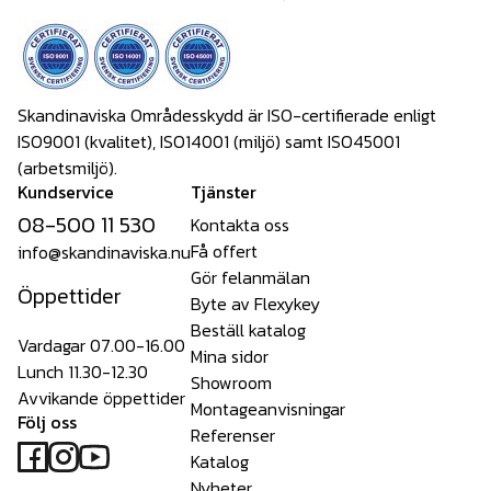
Skandinaviska Områdesskydd är ISO-certifierade enligt
ISO9001 (kvalitet), ISO14001 (miljö) samt ISO45001
(arbetsmiljö).
Kundservice
Tjänster
08-500 11 530
Kontakta oss
Få offert
info@skandinaviska.nu
Gör felanmälan
Öppettider
Byte av Flexykey
Beställ katalog
Vardagar 07.00-16.00
Mina sidor
Lunch 11.30-12.30
Showroom
Avvikande öppettider
Montageanvisningar
Följ oss
Referenser
Katalog
Nyheter