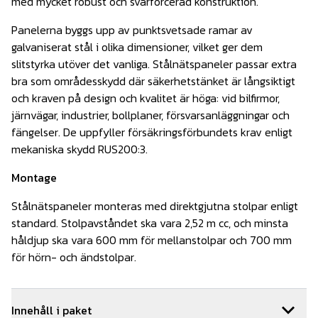
med mycket robust och svårforcerad konstruktion.
Panelerna byggs upp av punktsvetsade ramar av
galvaniserat stål i olika dimensioner, vilket ger dem
slitstyrka utöver det vanliga. Stålnätspaneler passar extra
bra som områdesskydd där säkerhetstänket är långsiktigt
och kraven på design och kvalitet är höga: vid bilfirmor,
järnvägar, industrier, bollplaner, försvarsanläggningar och
fängelser. De uppfyller försäkringsförbundets krav enligt
mekaniska skydd RUS200:3.
Montage
Stålnätspaneler monteras med direktgjutna stolpar enligt
standard. Stolpavståndet ska vara 2,52 m cc, och minsta
håldjup ska vara 600 mm för mellanstolpar och 700 mm
för hörn- och ändstolpar.
Innehåll i paket