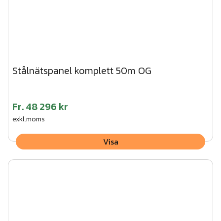
Stålnätspanel komplett 50m OG
Fr.
48 296 kr
exkl.moms
Visa