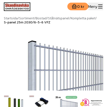
0 kr
Meny
Startsida
/
Sortiment
/
Bostad
/
Stålnätspanel
/
Kompletta paket
/
S-panel 25m 2030/6-5-6 VFZ