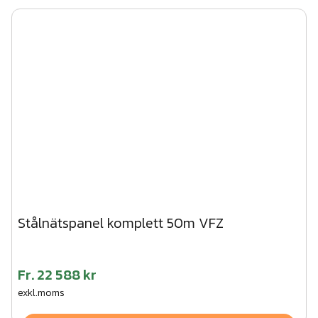
Stålnätspanel komplett 50m VFZ
Fr.
22 588 kr
exkl.moms