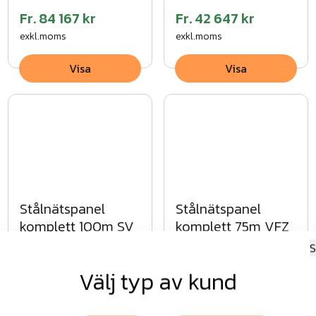
Fr.
84 167 kr
Fr.
42 647 kr
exkl.moms
exkl.moms
Visa
Visa
Stålnätspanel
Stålnätspanel
komplett 75m VFZ
komplett 100m SV
S
Välj typ av kund
Fr.
45 473 kr
Fr.
31 951 kr
exkl.moms
exkl.moms