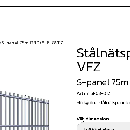
/
S-panel 75m 1230/8-6-8VFZ
Stålnäts
VFZ
S-panel 75m
Art.nr.
SP03-012
Mörkgröna stålnätspaneler 
Välj dimension
1230/8-6-8mm