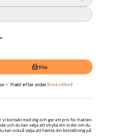
r
Köp
or
Frakt efter order
(
Visa villkor
)
r vi kontakt med dig och ger ett pris för frakten.
nde och du kan välja att stryka din order om du
 Du kan också välja att hämta din beställning på