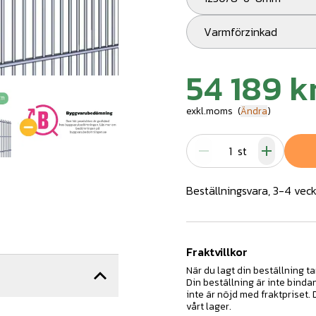
Varmförzinkad
54 189 k
exkl.moms
(
Ändra
)
st
Beställningsvara, 3-4 veck
Fraktvillkor
När du lagt din beställning ta
Din beställning är inte binda
inte är nöjd med fraktpriset.
vårt lager.