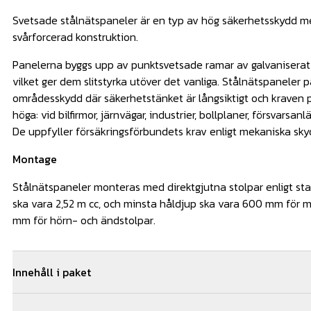
Svetsade stålnätspaneler är en typ av hög säkerhetsskydd m
svårforcerad konstruktion.
Panelerna byggs upp av punktsvetsade ramar av galvaniserat s
vilket ger dem slitstyrka utöver det vanliga. Stålnätspaneler 
områdesskydd där säkerhetstänket är långsiktigt och kraven p
höga: vid bilfirmor, järnvägar, industrier, bollplaner, försvarsan
De uppfyller försäkringsförbundets krav enligt mekaniska sk
Montage
Stålnätspaneler monteras med direktgjutna stolpar enligt st
ska vara 2,52 m cc, och minsta håldjup ska vara 600 mm för 
mm för hörn- och ändstolpar.
Innehåll i paket
5
st
S-panel 1230mm-8/6/8 VFZ