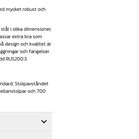
ed mycket robust och
tål i olika dimensioner,
passar extra bra som
å design och kvalitet är
läggningar och fängelser.
ydd RUS200:3.
andard. Stolpavståndet
mellanstolpar och 700
Art.nr.
SP06-012