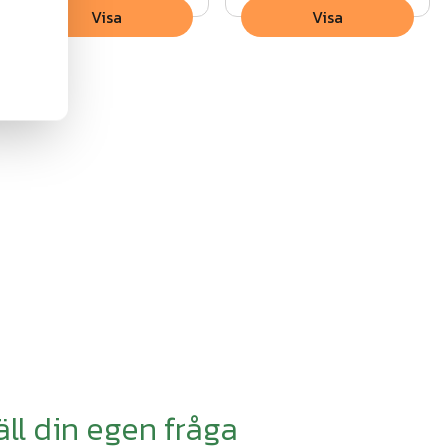
Visa
Visa
äll din egen fråga