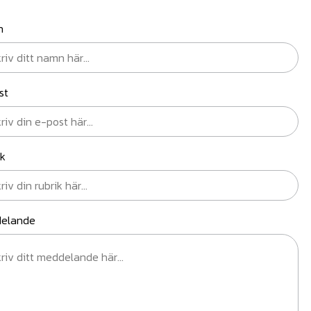
n
st
ik
elande