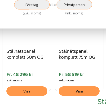
Visa
Visa
Företag
Privatperson
eller
(
exkl. moms
)
(
inkl. moms
)
Stålnätspanel
Stålnätspanel
komplett 50m OG
komplett 75m OG
Fr.
48 296 kr
Fr.
58 519 kr
exkl.moms
exkl.moms
Visa
Visa
St