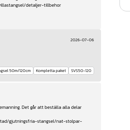
llastangsel/detaljer-tillbehor
2026-07-06
ängsel 50m/120cm
Kompletta paket
SVS50-120
manning. Det går att beställa alla delar
tad/gjutningsfria-stangsel/nat-stolpar-