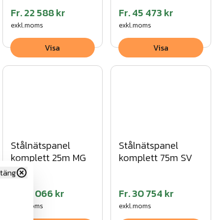
Fr.
22 588 kr
Fr.
45 473 kr
exkl.moms
exkl.moms
Visa
Visa
Stålnätspanel
Stålnätspanel
komplett 25m MG
komplett 75m SV
täng
Fr.
12 066 kr
Fr.
30 754 kr
exkl.moms
exkl.moms