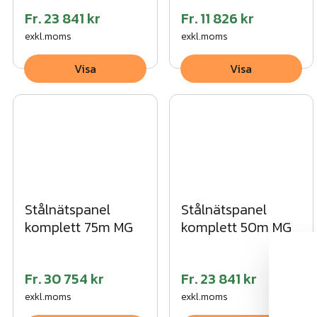
Fr.
23 841 kr
Fr.
11 826 kr
exkl.moms
exkl.moms
Visa
Visa
Stålnätspanel
Stålnätspanel
komplett 75m MG
komplett 50m MG
Fr.
30 754 kr
Fr.
23 841 kr
exkl.moms
exkl.moms