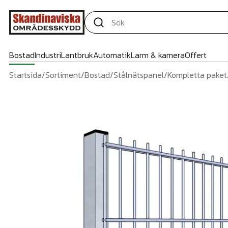
Bostad
Industri
Lantbruk
Automatik
Larm & kamera
Offert
Startsida
/
Sortiment
/
Bostad
/
Stålnätspanel
/
Kompletta paket