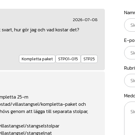
Nam
2026-07-08
svart, hur gör jag och vad kostar det?
E-po
Kompletta paket
STP01-015
STP25
Rubr
Medd
kompletta 25-m
ostad/villastangsel/kompletta-paket
och
s genom att lägga till separata stolpar,
llastangsel/stangselstolpar
illastangsel/stangselnat