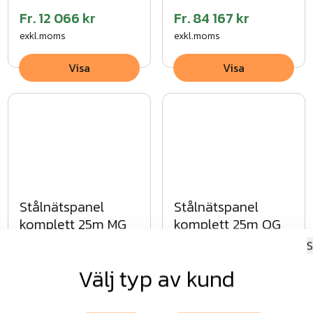
Fr.
12 066 kr
Fr.
84 167 kr
exkl.moms
exkl.moms
Visa
Visa
Stålnätspanel
Stålnätspanel
komplett 25m MG
komplett 25m OG
S
Välj typ av kund
Fr.
12 066 kr
Fr.
24 326 kr
exkl.moms
exkl.moms