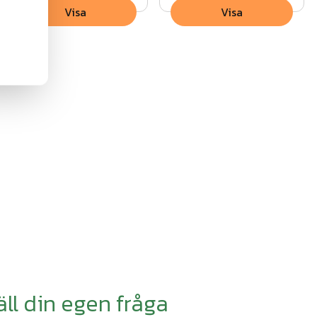
Visa
Visa
äll din egen fråga