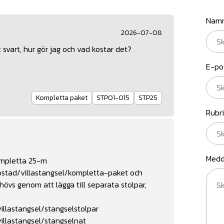
Nam
2026-07-08
svart, hur gör jag och vad kostar det?
E-po
Kompletta paket
STP01-015
STP25
Rubr
Medd
kompletta 25-m
ostad/villastangsel/kompletta-paket
och
s genom att lägga till separata stolpar,
llastangsel/stangselstolpar
illastangsel/stangselnat