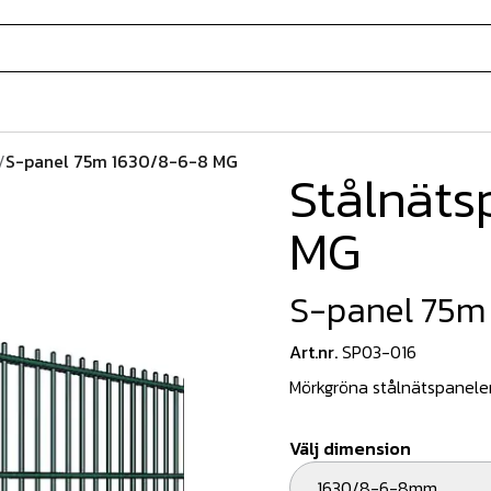
/
S-panel 75m 1630/8-6-8 MG
Stålnäts
MG
S-panel 75m
Art.nr.
SP03-016
Mörkgröna stålnätspaneler 
Välj dimension
1630/8-6-8mm