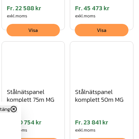
Fr.
22 588 kr
Fr.
45 473 kr
exkl.moms
exkl.moms
Visa
Visa
Stålnätspanel
Stålnätspanel
komplett 75m MG
komplett 50m MG
täng
Fr.
30 754 kr
Fr.
23 841 kr
exkl.moms
exkl.moms