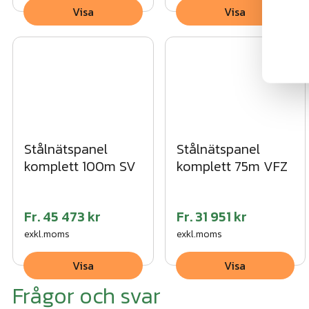
Visa
Visa
Stålnätspanel
Stålnätspanel
komplett 100m SV
komplett 75m VFZ
Fr.
45 473 kr
Fr.
31 951 kr
exkl.moms
exkl.moms
Visa
Visa
Frågor och svar