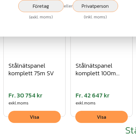
Visa
Visa
Företag
Privatperson
eller
(
exkl. moms
)
(
inkl. moms
)
Stålnätspanel
Stålnätspanel
komplett 75m SV
komplett 100m
VFZ
Fr.
30 754 kr
Fr.
42 647 kr
exkl.moms
exkl.moms
Visa
Visa
St