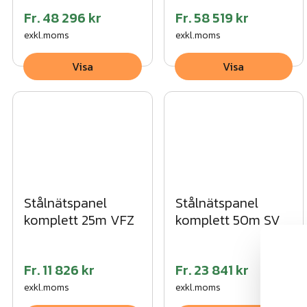
Fr.
48 296 kr
Fr.
58 519 kr
exkl.moms
exkl.moms
Visa
Visa
Stålnätspanel
Stålnätspanel
komplett 25m VFZ
komplett 50m SV
Fr.
11 826 kr
Fr.
23 841 kr
exkl.moms
exkl.moms