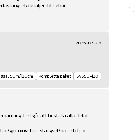
llastangsel/detaljer-tillbehor
2026-07-06
ängsel 50m/120cm
Kompletta paket
SVS50-120
manning. Det går att beställa alla delar
tad/gjutningsfria-stangsel/nat-stolpar-