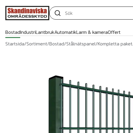
Bostad
Industri
Lantbruk
Automatik
Larm & kamera
Offert
Startsida
/
Sortiment
/
Bostad
/
Stålnätspanel
/
Kompletta paket