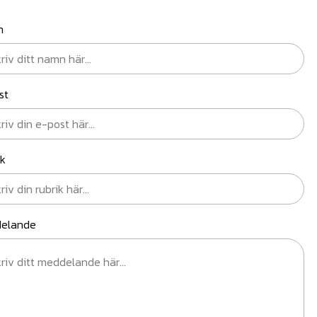
n
st
ik
elande