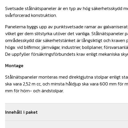
Svetsade stålnätspaneler är en typ av hög säkerhetsskydd m
svårforcerad konstruktion.
Panelerna byggs upp av punktsvetsade ramar av galvaniserat s
vilket ger dem slitstyrka utöver det vanliga. Stålnätspaneler 
områdesskydd där säkerhetstänket är långsiktigt och kraven p
höga: vid bilfirmor, järnvägar, industrier, bollplaner, försvarsan
De uppfyller försäkringsförbundets krav enligt mekaniska sk
Montage
Stålnätspaneler monteras med direktgjutna stolpar enligt st
ska vara 2,52 m cc, och minsta håldjup ska vara 600 mm för 
mm för hörn- och ändstolpar.
Innehåll i paket
5
st
S-panel 1630mm-8/6/8 MG