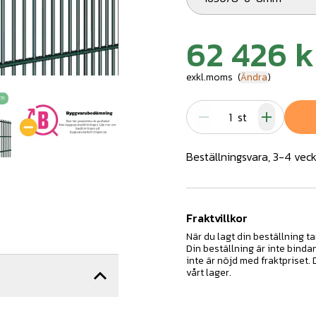
62 426 k
exkl.moms
(
Ändra
)
st
Beställningsvara, 3-4 veck
Fraktvillkor
När du lagt din beställning ta
Din beställning är inte binda
inte är nöjd med fraktpriset.
vårt lager.