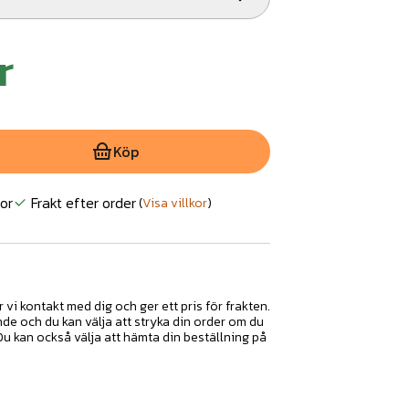
r
Köp
or
Frakt efter order
(
Visa villkor
)
r vi kontakt med dig och ger ett pris för frakten.
nde och du kan välja att stryka din order om du
 Du kan också välja att hämta din beställning på