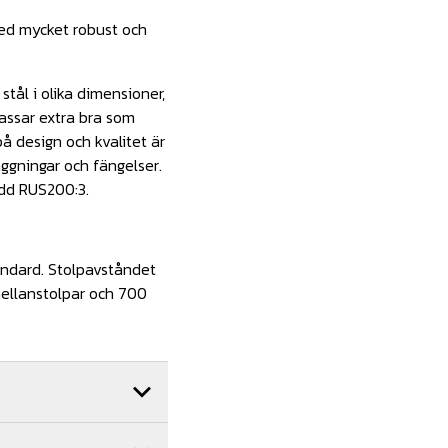
ed mycket robust och
tål i olika dimensioner,
passar extra bra som
å design och kvalitet är
läggningar och fängelser.
ydd RUS200:3.
andard. Stolpavståndet
mellanstolpar och 700
Art.nr.
SP06-058