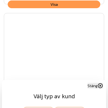
Visa
Stålnätspanel komplett 25m OG
Stäng
Välj typ av kund
Fr.
24 326 kr