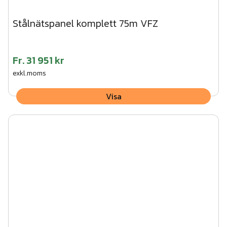
Stålnätspanel komplett 75m VFZ
Fr.
31 951 kr
exkl.moms
Visa