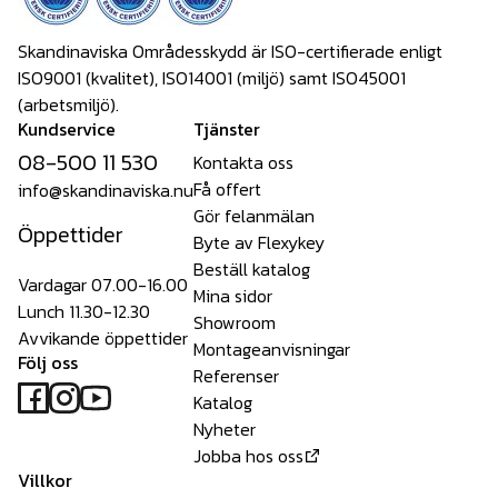
Skandinaviska Områdesskydd är ISO-certifierade enligt
ISO9001 (kvalitet), ISO14001 (miljö) samt ISO45001
(arbetsmiljö).
Kundservice
Tjänster
08-500 11 530
Kontakta oss
Få offert
info@skandinaviska.nu
Gör felanmälan
Öppettider
Byte av Flexykey
Beställ katalog
Vardagar 07.00-16.00
Mina sidor
Lunch 11.30-12.30
Showroom
Avvikande öppettider
Montageanvisningar
Följ oss
Referenser
Katalog
Nyheter
Jobba hos oss
Villkor