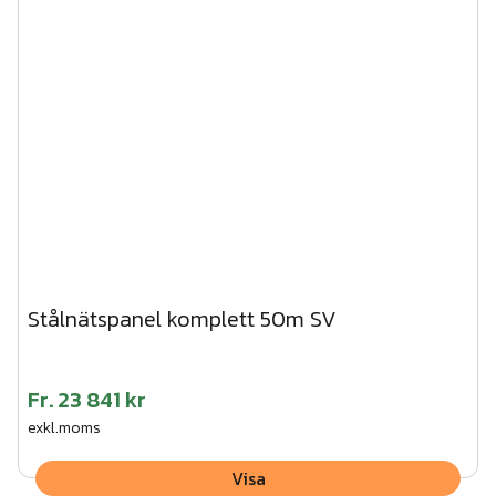
Stålnätspanel komplett 50m SV
Fr.
23 841 kr
exkl.moms
Visa