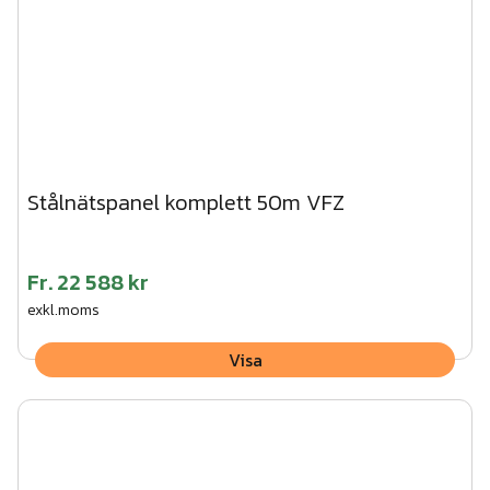
Stålnätspanel komplett 50m VFZ
Fr.
22 588 kr
exkl.moms
Visa