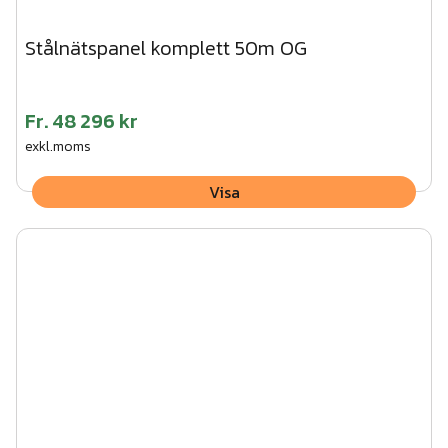
Stålnätspanel komplett 50m OG
Fr.
48 296 kr
exkl.moms
Visa