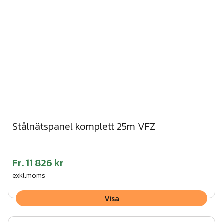
Stålnätspanel komplett 25m VFZ
Fr.
11 826 kr
exkl.moms
Visa