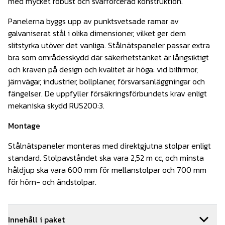
med mycket robust och svårforcerad konstruktion.
Panelerna byggs upp av punktsvetsade ramar av
galvaniserat stål i olika dimensioner, vilket ger dem
slitstyrka utöver det vanliga. Stålnätspaneler passar extra
bra som områdesskydd där säkerhetstänket är långsiktigt
och kraven på design och kvalitet är höga: vid bilfirmor,
järnvägar, industrier, bollplaner, försvarsanläggningar och
fängelser. De uppfyller försäkringsförbundets krav enligt
mekaniska skydd RUS200:3.
Montage
Stålnätspaneler monteras med direktgjutna stolpar enligt
standard. Stolpavståndet ska vara 2,52 m cc, och minsta
håldjup ska vara 600 mm för mellanstolpar och 700 mm
för hörn- och ändstolpar.
Innehåll i paket