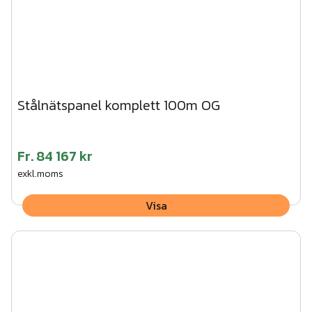
Stålnätspanel komplett 100m OG
Fr.
84 167 kr
exkl.moms
Visa