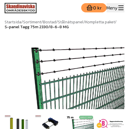
0 kr
Meny
Startsida
/
Sortiment
/
Bostad
/
Stålnätspanel
/
Kompletta paket
/
S-panel Tagg 75m 2330/8-6-8 MG