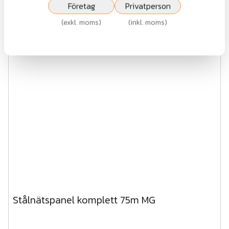
exkl.moms
Företag
Privatperson
(
exkl. moms
)
(
inkl. moms
)
Visa
Stålnätspanel komplett 75m MG