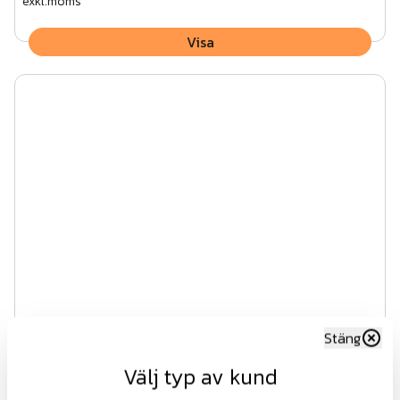
exkl.moms
Visa
Stäng
Stålnätpanel VFZ
Välj typ av kund