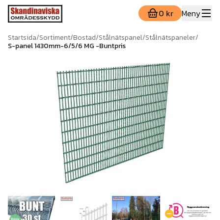
0 kr
Meny
Startsida
/
Sortiment
/
Bostad
/
Stålnätspanel
/
Stålnätspaneler
/
S-panel 1430mm-6/5/6 MG -Buntpris