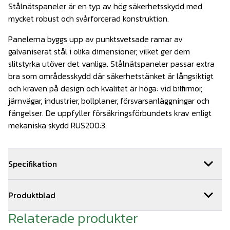
Stålnätspaneler är en typ av hög säkerhetsskydd med
mycket robust och svårforcerad konstruktion.
Panelerna byggs upp av punktsvetsade ramar av
galvaniserat stål i olika dimensioner, vilket ger dem
slitstyrka utöver det vanliga. Stålnätspaneler passar extra
bra som områdesskydd där säkerhetstänket är långsiktigt
och kraven på design och kvalitet är höga: vid bilfirmor,
järnvägar, industrier, bollplaner, försvarsanläggningar och
fängelser. De uppfyller försäkringsförbundets krav enligt
mekaniska skydd RUS200:3.
Specifikation
Dimensioner: 1430x2500-6/5/6mm
Produktblad
25kg/st
Relaterade produkter
produktblad stålnätspaneler 2022.pdf
Färg: Mörkgrön, RAL 6005