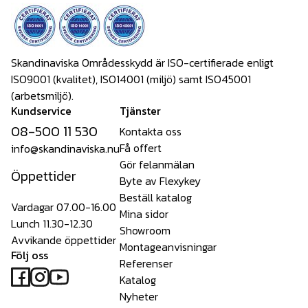
Skandinaviska Områdesskydd är ISO-certifierade enligt
ISO9001 (kvalitet), ISO14001 (miljö) samt ISO45001
(arbetsmiljö).
Kundservice
Tjänster
08-500 11 530
Kontakta oss
Få offert
info@skandinaviska.nu
Gör felanmälan
Öppettider
Byte av Flexykey
Beställ katalog
Vardagar 07.00-16.00
Mina sidor
Lunch 11.30-12.30
Showroom
Avvikande öppettider
Montageanvisningar
Följ oss
Referenser
Katalog
Nyheter