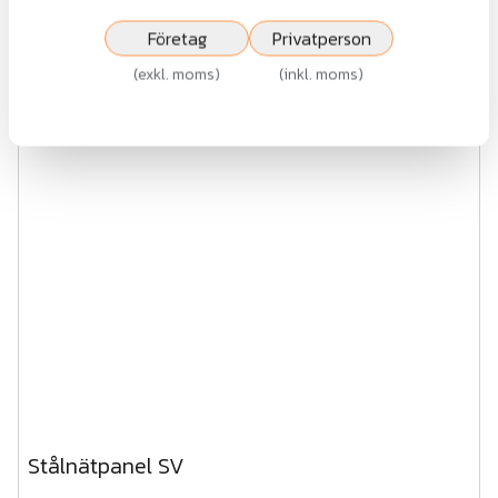
Fr.
716 kr
Företag
Privatperson
exkl.moms
(
exkl. moms
)
(
inkl. moms
)
Visa
Stålnätpanel SV