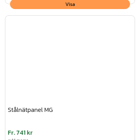
Visa
Stålnätpanel MG
Fr.
741 kr