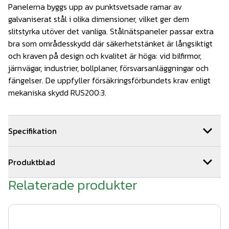
Panelerna byggs upp av punktsvetsade ramar av
galvaniserat stål i olika dimensioner, vilket ger dem
slitstyrka utöver det vanliga. Stålnätspaneler passar extra
bra som områdesskydd där säkerhetstänket är långsiktigt
och kraven på design och kvalitet är höga: vid bilfirmor,
järnvägar, industrier, bollplaner, försvarsanläggningar och
fängelser. De uppfyller försäkringsförbundets krav enligt
mekaniska skydd RUS200:3.
Specifikation
Dimensioner: 1630x2500-6/5/6mm
Produktblad
25kg/st
Relaterade produkter
produktblad stålnätspaneler 2022.pdf
Färg: Olivgrön, RAL 6013
Skötsel & underhåll Stålnätspanel.pdf
Antal: 1 styck