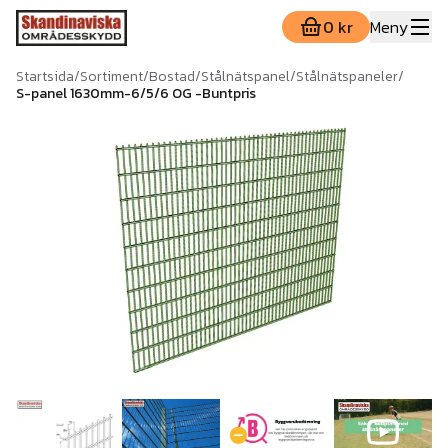
0 kr
Meny
Startsida
/
Sortiment
/
Bostad
/
Stålnätspanel
/
Stålnätspaneler
/
S-panel 1630mm-6/5/6 OG -Buntpris