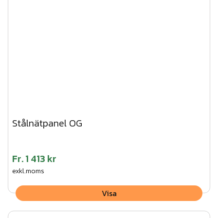
Stålnätpanel OG
Fr.
1 413 kr
exkl.moms
Visa