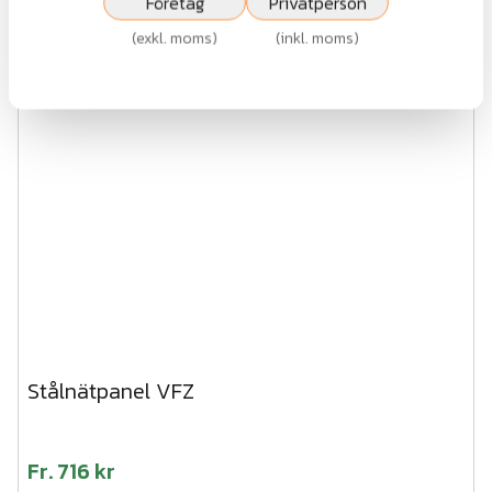
Företag
Privatperson
Visa
(
exkl. moms
)
(
inkl. moms
)
Stålnätpanel VFZ
Fr.
716 kr