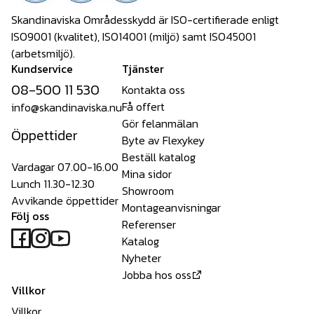
Skandinaviska Områdesskydd är ISO-certifierade enligt
ISO9001 (kvalitet), ISO14001 (miljö) samt ISO45001
(arbetsmiljö).
Kundservice
Tjänster
08-500 11 530
Kontakta oss
Få offert
info@skandinaviska.nu
Gör felanmälan
Öppettider
Byte av Flexykey
Beställ katalog
Vardagar 07.00-16.00
Mina sidor
Lunch 11.30-12.30
Showroom
Avvikande öppettider
Montageanvisningar
Följ oss
Referenser
Katalog
Nyheter
Jobba hos oss
Villkor
Villkor