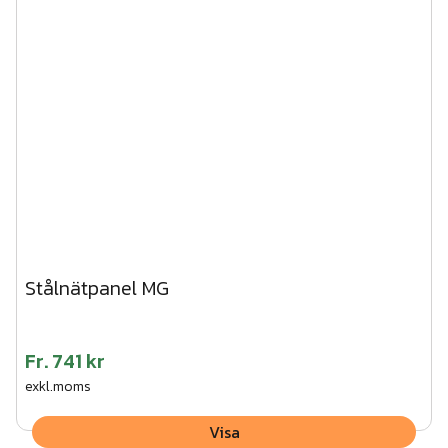
Stålnätpanel MG
Fr.
741 kr
exkl.moms
Visa