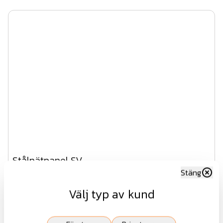
Stålnätpanel SV
Stäng
Välj typ av kund
Fr.
741 kr
exkl.moms