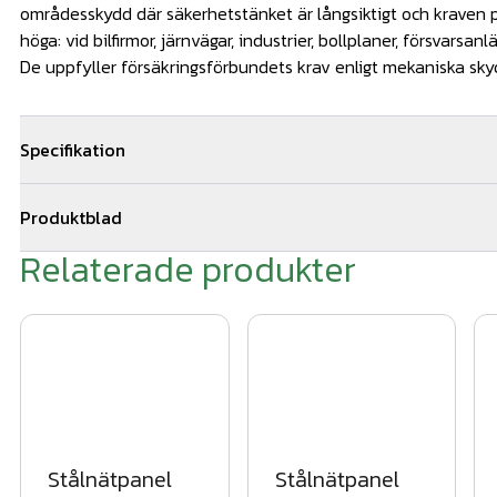
områdesskydd där säkerhetstänket är långsiktigt och kraven p
höga: vid bilfirmor, järnvägar, industrier, bollplaner, försvarsan
De uppfyller försäkringsförbundets krav enligt mekaniska sk
Specifikation
Dimensioner: 1830x2500-6/5/6mm
Produktblad
25kg/st
Relaterade produkter
produktblad stålnätspaneler 2022.pdf
Färg: Svart, RAL 9005
Skötsel & underhåll Stålnätspanel.pdf
Antal: 1 styck
(Pris avser köp av 30 eller fler. En bunt innehåller 30 st panele
Stålnätpanel
Stålnätpanel