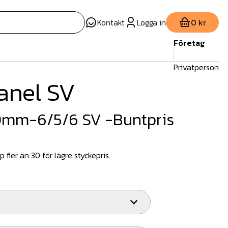
Kontakt
Logga in
0 kr
Företag
Privatperson
anel SV
0mm-6/5/6 SV -Buntpris
 fler än 30 för lägre styckepris.