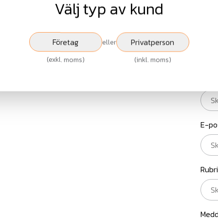
Välj typ av kund
Företag
Privatperson
eller
St
(
exkl. moms
)
(
inkl. moms
)
Nam
E-po
Rubr
Medd