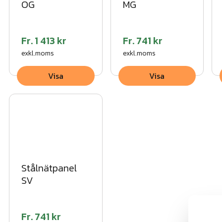
OG
MG
Fr.
1 413 kr
Fr.
741 kr
exkl.moms
exkl.moms
Visa
Visa
Stålnätpanel
SV
Fr.
741 kr