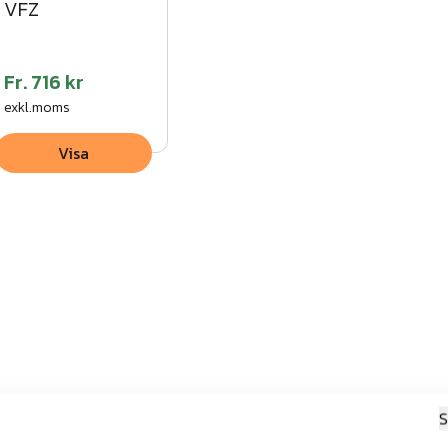
VFZ
Fr.
716 kr
exkl.moms
Visa
S