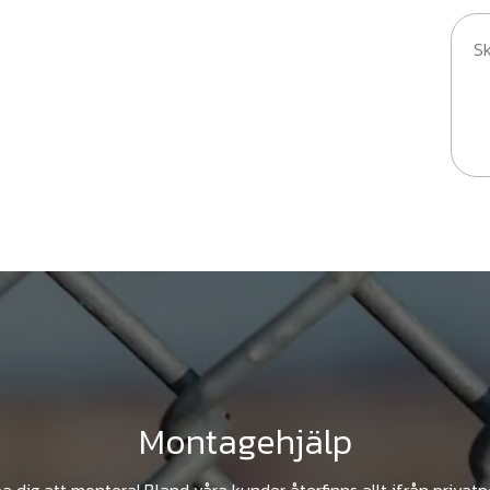
Montagehjälp
pa dig att montera! Bland våra kunder återfinns allt ifrån privat