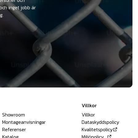
och inget jobb är
g.
Villkor
Showroom
Villkor
Montageanvisningar
Dataskyddspolicy
Referenser
Kvalitetspolicy
Katalog
Miljöpolicy