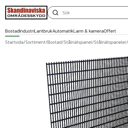
Bostad
Industri
Lantbruk
Automatik
Larm & kamera
Offert
Startsida
/
Sortiment
/
Bostad
/
Stålnätspanel
/
Stålnätspaneler