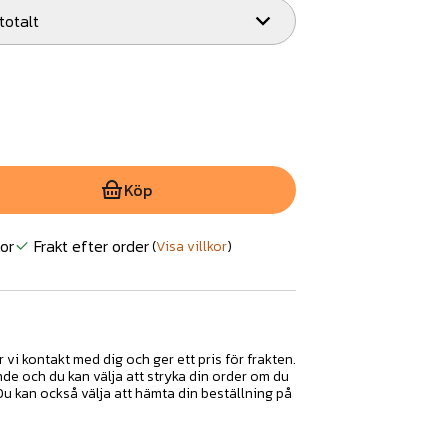
 totalt
Köp
or
Frakt efter order
(
Visa villkor
)
r vi kontakt med dig och ger ett pris för frakten.
nde och du kan välja att stryka din order om du
 Du kan också välja att hämta din beställning på