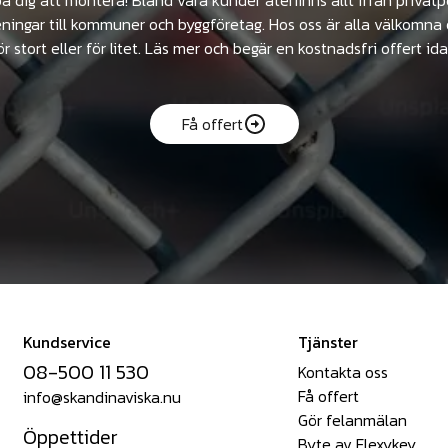
ningar till kommuner och byggföretag. Hos oss är alla välkomna 
ör stort eller för litet. Läs mer och begär en kostnadsfri offert ida
Få offert
Kundservice
Tjänster
08-500 11 530
Kontakta oss
Få offert
info@skandinaviska.nu
Gör felanmälan
Öppettider
Byte av Flexykey