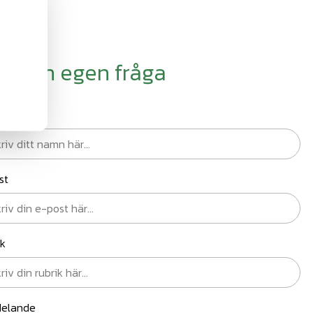
äll din egen fråga
n
st
ik
elande