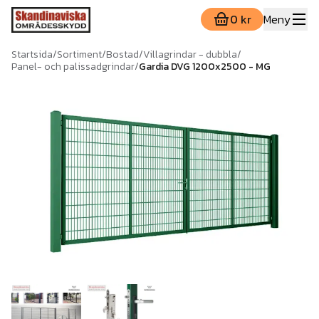
0 kr
Meny
Startsida
/
Sortiment
/
Bostad
/
Villagrindar - dubbla
/
Panel- och palissadgrindar
/
Gardia DVG 1200x2500 - MG