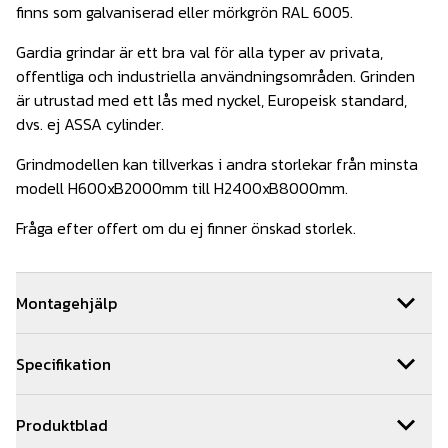
finns som galvaniserad eller mörkgrön RAL 6005.
Gardia grindar är ett bra val för alla typer av privata,
offentliga och industriella användningsområden. Grinden
är utrustad med ett lås med nyckel, Europeisk standard,
dvs. ej ASSA cylinder.
Grindmodellen kan tillverkas i andra storlekar från minsta
modell H600xB2000mm till H2400xB8000mm.
Fråga efter offert om du ej finner önskad storlek.
Montagehjälp
Behöver du hjälp med installationen av din grind så hjälper
Specifikation
vi dig gärna. Vi har ett team med kunniga montörer som är
specialister på våra produkter. Vi utför 100-tals
Grindmått anges med höjd x bredd
installationer årligen. Hör av dig till oss för en snabb och
Produktblad
kostnadsfri offert genom offertformuläret på sidan.
Bredd "So" = innerkant/ innerkant stolpar