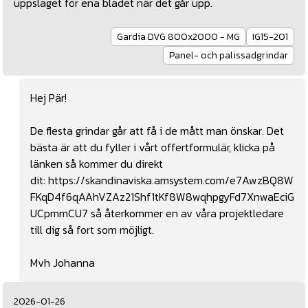
uppslaget för ena bladet när det går upp.
Gardia DVG 800x2000 - MG
IG15-201
Panel- och palissadgrindar
Hej Pär!
De flesta grindar går att få i de mått man önskar. Det
bästa är att du fyller i vårt offertformulär, klicka på
länken så kommer du direkt
dit:
https://skandinaviska.amsystem.com/e7AwzBQ8W
FKqD4f6qAAhVZAz21Shf1tKf8W8wqhpgyFd7XnwaEciG
UCpmmCU7
så återkommer en av våra projektledare
till dig så fort som möjligt.
Mvh Johanna
2026-01-26