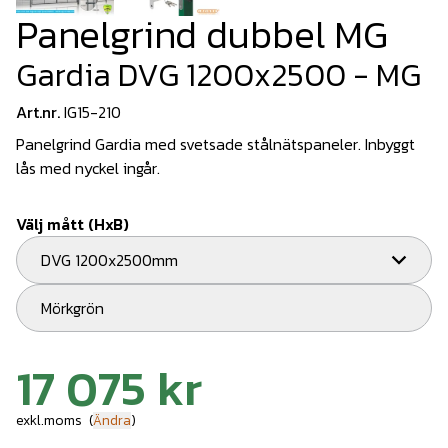
Panelgrind dubbel MG
Gardia DVG 1200x2500 - MG
Art.nr.
IG15-210
Panelgrind Gardia med svetsade stålnätspaneler. Inbyggt
lås med nyckel ingår.
Välj mått (HxB)
DVG 1200x2500mm
Mörkgrön
17 075 kr
exkl.moms
(
Ändra
)