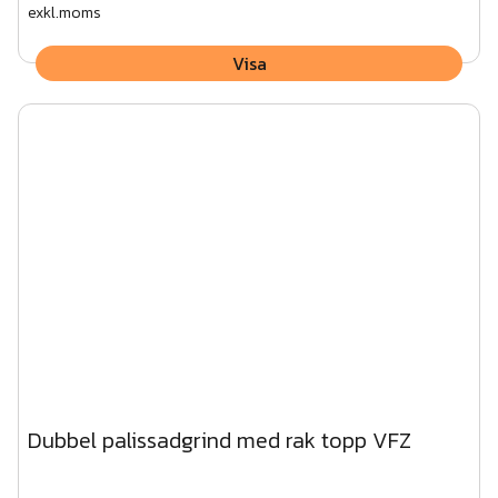
exkl.moms
Visa
Dubbel palissadgrind med rak topp VFZ