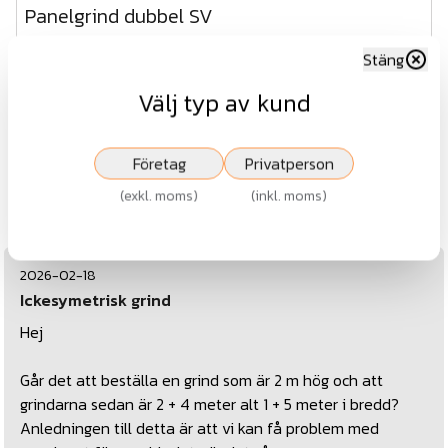
Panelgrind dubbel SV
Stäng
Fr.
14 402 kr
Välj typ av kund
exkl.moms
Visa
Företag
Privatperson
Frågor och svar
(
exkl. moms
)
(
inkl. moms
)
2026-02-18
Ickesymetrisk grind
Hej
Går det att beställa en grind som är 2 m hög och att
grindarna sedan är 2 + 4 meter alt 1 + 5 meter i bredd?
Anledningen till detta är att vi kan få problem med