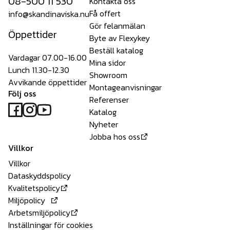
08-500 11 530
Kontakta oss
Få offert
info@skandinaviska.nu
Gör felanmälan
Öppettider
Byte av Flexykey
Beställ katalog
Vardagar 07.00-16.00
Mina sidor
Lunch 11.30-12.30
Showroom
Avvikande öppettider
Montageanvisningar
Följ oss
Referenser
Katalog
Nyheter
Jobba hos oss
Villkor
Villkor
Dataskyddspolicy
Kvalitetspolicy
Miljöpolicy
Arbetsmiljöpolicy
Inställningar för cookies