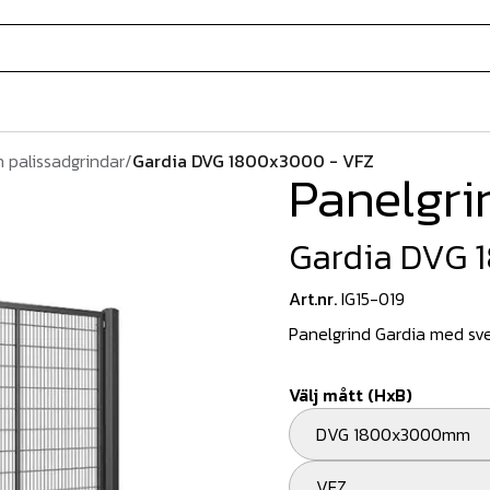
 palissadgrindar
/
Gardia DVG 1800x3000 - VFZ
Panelgri
Gardia DVG 
Art.nr.
IG15-019
Panelgrind Gardia med sve
Välj mått (HxB)
DVG 1800x3000mm
VFZ