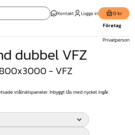
Kontakt
Logga in
0 kr
Företag
Privatperson
nd dubbel VFZ
1800x3000 - VFZ
tsade stålnätspaneler. Inbyggt lås med nyckel ingår.