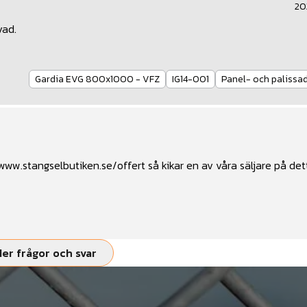
20
vad.
Gardia EVG 800x1000 - VFZ
IG14-001
Panel- och palissa
/www.stangselbutiken.se/offert
så kikar en av våra säljare på de
fler frågor och svar