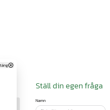
täng
Ställ din egen fråga
Namn
26-02-18