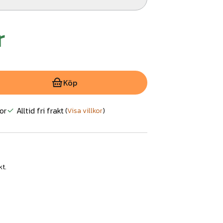
r
Köp
or
Alltid fri frakt
(
Visa villkor
)
kt.