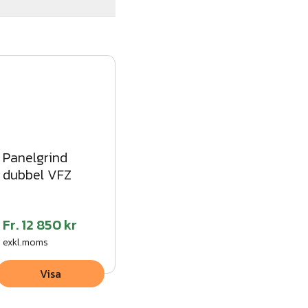
Panelgrind
dubbel VFZ
Fr.
12 850 kr
exkl.moms
Visa