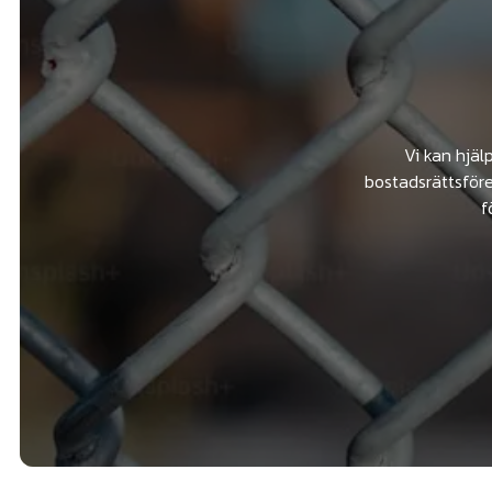
Vi kan hjäl
bostadsrättsföre
f