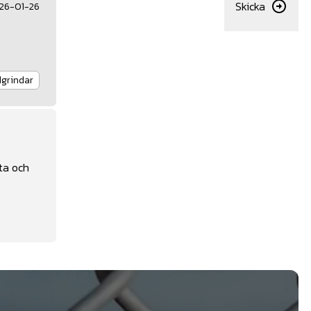
Skicka
26-01-26
dgrindar
tta och