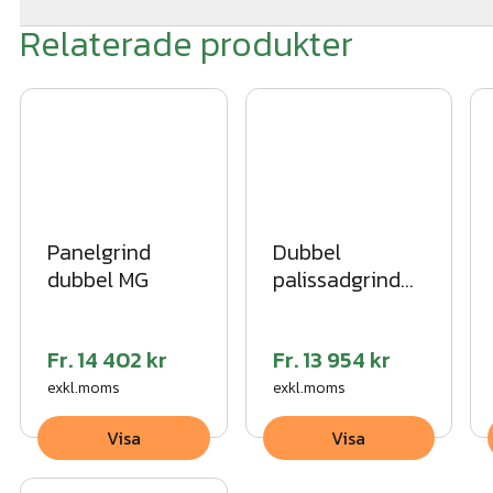
Bredd "So" = innerkant/ innerkant stolpar
Relaterade produkter
produktblad_panelgrind_2019.pdf
EVG=Enkel villagrind
DVG=Dubbel villagrind
Färg: VFZ
Höjd grindblad: 1800mm
Grindbredd: 3000 mm innerkant stolpar
Panelgrind
Dubbel
dubbel MG
palissadgrind
Stolpar: 100x100mm
med rak topp
Leverantör lås "inbyggt i ram"/ gångjärn: Locinox
VFZ
Fr.
14 402 kr
Fr.
13 954 kr
Grindram: 60x40 mm
exkl.moms
exkl.moms
Visa
Visa