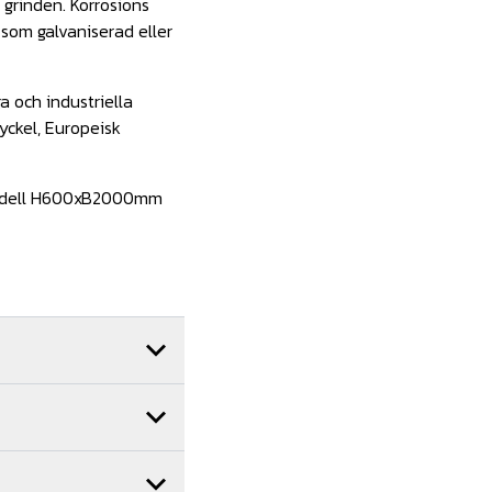
 grinden. Korrosions
 som galvaniserad eller
ga och industriella
ckel, Europeisk
 modell H600xB2000mm
dig gärna. Vi har ett
ter. Vi utför 100-tals
nadsfri offert