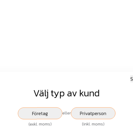
S
Välj typ av kund
Företag
Privatperson
eller
(
exkl. moms
)
(
inkl. moms
)
20