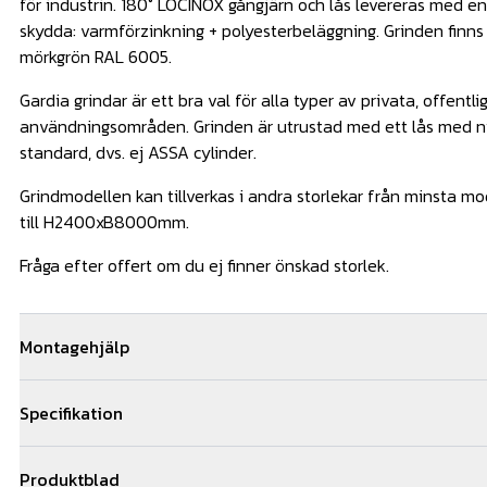
för industrin. 180° LOCINOX gångjärn och lås levereras med en
skydda: varmförzinkning + polyesterbeläggning. Grinden finns
mörkgrön RAL 6005.
Gardia grindar är ett bra val för alla typer av privata, offentli
användningsområden. Grinden är utrustad med ett lås med ny
standard, dvs. ej ASSA cylinder.
Grindmodellen kan tillverkas i andra storlekar från minsta
till H2400xB8000mm.
Fråga efter offert om du ej finner önskad storlek.
Montagehjälp
Behöver du hjälp med installationen av din grind så hjälper vi 
Specifikation
team med kunniga montörer som är specialister på våra produk
installationer årligen. Hör av dig till oss för en snabb och kost
Grindmått anges med höjd x bredd
genom offertformuläret på sidan.
Produktblad