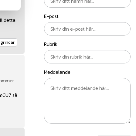
E-post
ll detta
dgrindar
Rubrik
Meddelande
 kommer
mmCU7
så