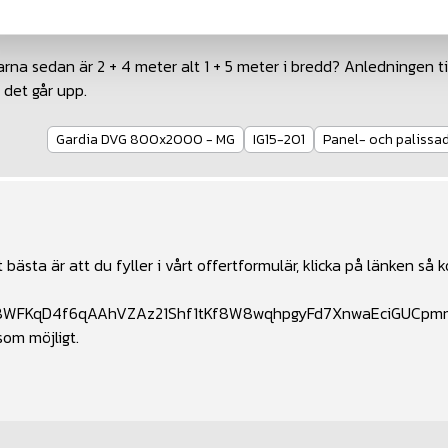
arna sedan är 2 + 4 meter alt 1 + 5 meter i bredd? Anledningen ti
 det går upp.
Gardia DVG 800x2000 - MG
IG15-201
Panel- och palissa
 bästa är att du fyller i vårt offertformulär, klicka på länken så
zBQ8WFKqD4f6qAAhVZAz21Shf1tKf8W8wqhpgyFd7XnwaEciGUCp
 som möjligt.