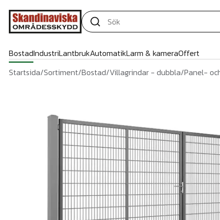
Bostad
Industri
Lantbruk
Automatik
Larm & kamera
Offert
Startsida
/
Sortiment
/
Bostad
/
Villagrindar - dubbla
/
Panel- och