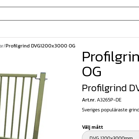
ar
/
Profilgrind DVG1200x3000 OG
Profilgr
OG
Profilgrind
Art.nr.
A3265P-DE
Sveriges populäraste grind!
Välj mått
DVG 1200x3000mm