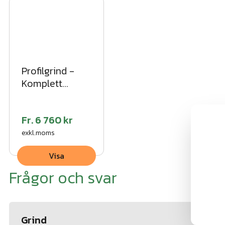
Profilgrind -
Komplett
dubbel VFZ
Fr.
6 760 kr
exkl.moms
Visa
Frågor och svar
Grind