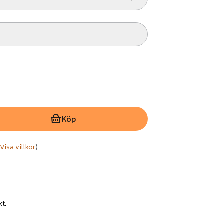
Köp
Visa villkor
)
kt.