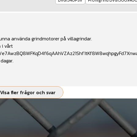
DVG1540PSV
Profilgrind DVG1500x40
 kunna använda grindmotorer på villagrindar.
 i vårt
.com/e7AwzBQ8WFKqD4f6qAAhVZAz21Shf1tKf8W8wqhpgyFd7Xn
 dagar.
Visa fler frågor och svar