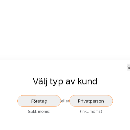
S
Välj typ av kund
Företag
Privatperson
eller
(
exkl. moms
)
(
inkl. moms
)