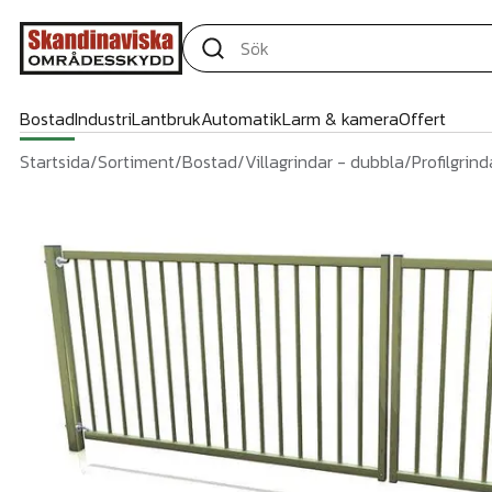
Bostad
Industri
Lantbruk
Automatik
Larm & kamera
Offert
Startsida
/
Sortiment
/
Bostad
/
Villagrindar - dubbla
/
Profilgrind