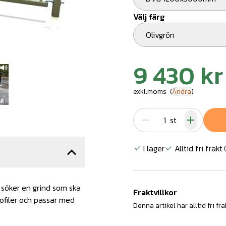
Välj färg
Olivgrön
9 430 kr
exkl.moms
(
Ändra
)
st
I lager
Alltid fri frakt
(
u söker en grind som ska
Fraktvillkor
rofiler och passar med
Denna artikel har alltid fri fra