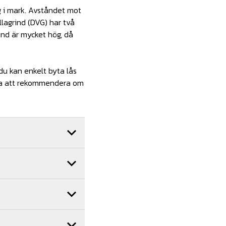
g i mark. Avståndet mot
lagrind (DVG) har två
rind är mycket hög, då
du kan enkelt byta lås
ara att rekommendera om
C01-003
P1200x1000OG
C01-009
amenten ska ha ett
C01-006
rind, samt eventuell
C02-002
llas som tillval.Ladda
00 mmGrindöppningens
P1200x2000OG
d! Vi kan hjälpa dig att