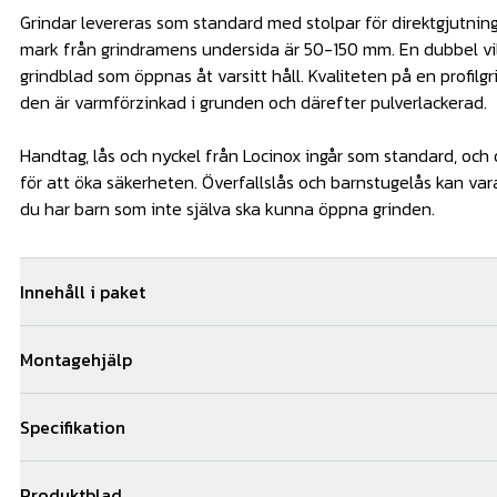
Grindar levereras som standard med stolpar för direktgjutnin
mark från grindramens undersida är 50-150 mm. En dubbel vil
grindblad som öppnas åt varsitt håll. Kvaliteten på en profilg
den är varmförzinkad i grunden och därefter pulverlackerad.
Handtag, lås och nyckel från Locinox ingår som standard, och 
för att öka säkerheten. Överfallslås och barnstugelås kan v
du har barn som inte själva ska kunna öppna grinden.
Innehåll i paket
1
st
Handtag Plast
Art.nr.
LO
Montagehjälp
1
st
Grindblad Profil 1200x1000-OG
Art.nr.
GB
1
st
Marksprint barnstuga/ villa
Art.nr.
LO
En profilgrind monteras mot direktgjutna stolpar. Grindfund
1
st
Låsanhåll Aluminium
Art.nr.
LO
Specifikation
minsta håldjup på 800 mm enligt standard. Undertätning av g
1
st
Villalås - endast låshus
Art.nr.
LO
balk mellan stolparna, ingår inte som standard men kan bestä
Grindbladens höjd: 1200 mmGrindbladens bredd: 1000 + 20
1
st
Grindblad Profil 1200x2000-OG
Art.nr.
GB
hem vår montagebeskrivning som finns under fliken Produktbla
Produktblad