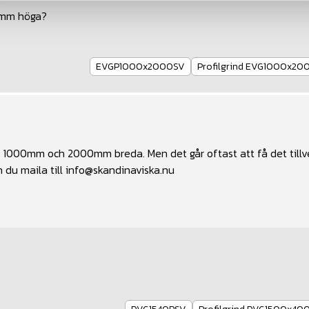
00mm höga?
EVGP1000x2000SV
Profilgrind EVG1000x20
d i 1000mm och 2000mm breda. Men det går oftast att få det till
 du maila till
info@skandinaviska.nu