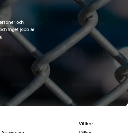
personer och
och inget jobb är
g.
Villkor
Showroom
Villkor