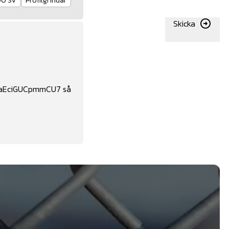
00 SV
Profilgrindar
Skicka
waEciGUCpmmCU7
så