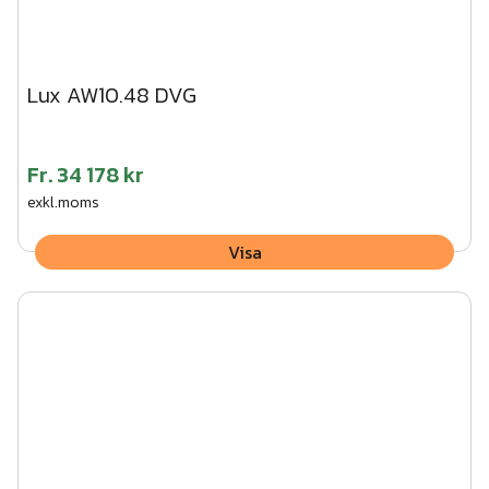
Lux AW10.48 DVG
Fr.
34 178 kr
exkl.moms
Visa