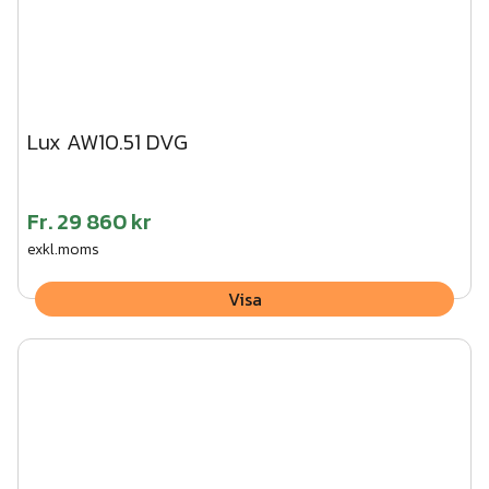
Lux AW10.51 DVG
Fr.
29 860 kr
exkl.moms
Visa