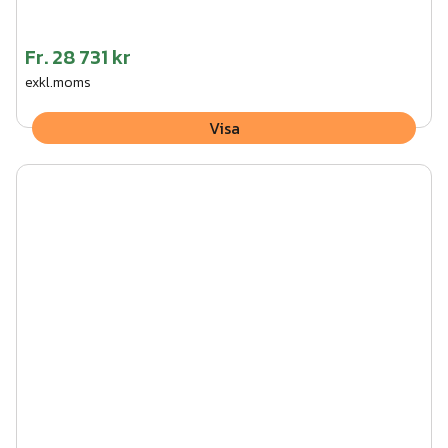
Fr.
28 731 kr
exkl.moms
Visa