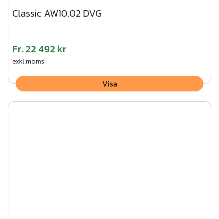
Classic AW10.02 DVG
Fr.
22 492 kr
exkl.moms
Visa