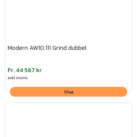
Modern AW10.111 Grind dubbel
Fr.
44 567 kr
exkl.moms
Visa