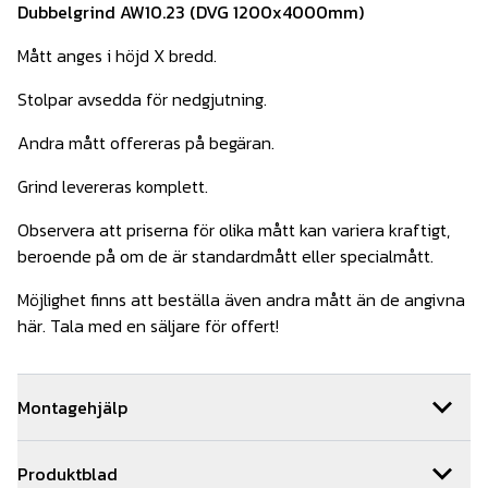
Dubbelgrind AW10.23 (DVG 1200x4000mm)
Mått anges i höjd X bredd.
Stolpar avsedda för nedgjutning.
Andra mått offereras på begäran.
Grind levereras komplett.
Observera att priserna för olika mått kan variera kraftigt,
beroende på om de är standardmått eller specialmått.
Möjlighet finns att beställa även andra mått än de angivna
här. Tala med en säljare för offert!
Montagehjälp
Behöver du hjälp med installationen av din grind så hjälper
Produktblad
vi dig gärna. Vi har ett team med kunniga montörer som är