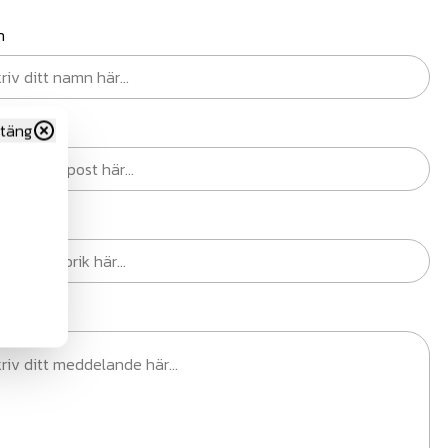
n
st
täng
ik
elande