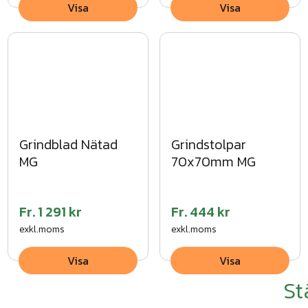
Visa
Visa
Grindblad Nätad
Grindstolpar
MG
70x70mm MG
Fr.
1 291 kr
Fr.
444 kr
exkl.moms
exkl.moms
Visa
Visa
St