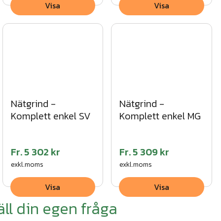
Visa
Visa
Nätgrind -
Nätgrind -
Komplett enkel SV
Komplett enkel MG
Fr.
5 302 kr
Fr.
5 309 kr
exkl.moms
exkl.moms
Visa
Visa
äll din egen fråga