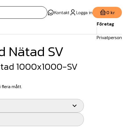
Kontakt
Logga in
0 kr
Företag
Privatperson
d Nätad SV
ätad 1000x1000-SV
i flera mått.