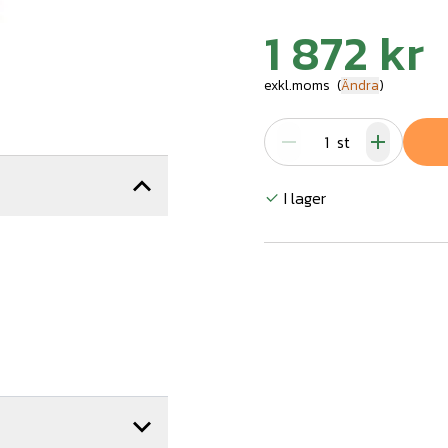
1 872 kr
exkl.moms
(
Ändra
)
st
I lager