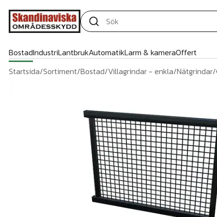
Bostad
Industri
Lantbruk
Automatik
Larm & kamera
Offert
Startsida
/
Sortiment
/
Bostad
/
Villagrindar - enkla
/
Nätgrindar
/