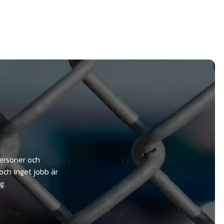
personer och
och inget jobb är
g.