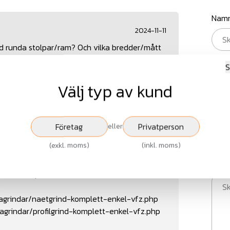
Nam
2024-11-11
med runda stolpar/ram? Och vilka bredder/mått
E-po
S
Välj typ av kund
lgrindar
Villagrindar dubbla
Villagrindar enkla
Rubr
Företag
Privatperson
eller
(
exkl. moms
)
(
inkl. moms
)
Medd
na. Där hittar väljer du bland flera olika
ller med profiler.
lagrindar/naetgrind-komplett-enkel-vfz.php
lagrindar/profilgrind-komplett-enkel-vfz.php