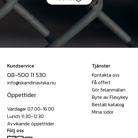
Kundservice
Tjänster
08-500 11 530
Kontakta oss
Få offert
info@skandinaviska.nu
Gör felanmälan
Öppettider
Byte av Flexykey
Beställ katalog
Vardagar 07.00-16.00
Mina sidor
Lunch 11.30-12.30
Avvikande öppettider
Följ oss