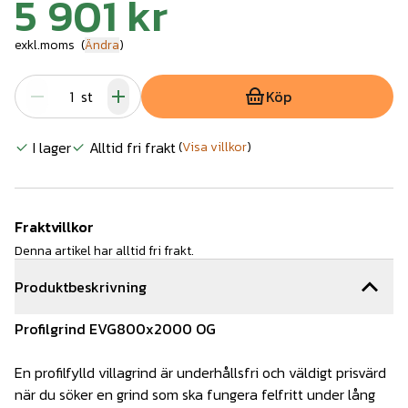
5 901 kr
exkl.moms
(
Ändra
)
st
Köp
I lager
Alltid fri frakt
(
Visa villkor
)
Fraktvillkor
Denna artikel har alltid fri frakt.
Produktbeskrivning
Profilgrind EVG800x2000 OG
En profilfylld villagrind är underhållsfri och väldigt prisvärd
när du söker en grind som ska fungera felfritt under lång