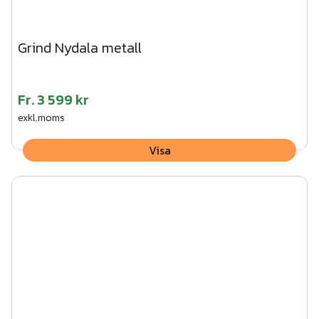
Grind Nydala metall
Fr.
3 599 kr
exkl.moms
Visa