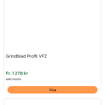
Grindblad Profil VFZ
Fr.
1 278 kr
exkl.moms
Visa