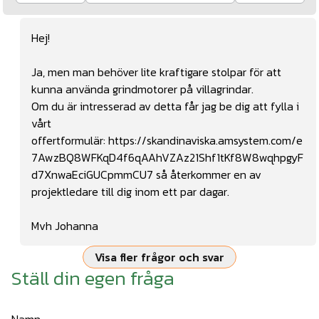
Hej!
Ja, men man behöver lite kraftigare stolpar för att
kunna använda grindmotorer på villagrindar.
Om du är intresserad av detta får jag be dig att fylla i
vårt
offertformulär:
https://skandinaviska.amsystem.com/e
7AwzBQ8WFKqD4f6qAAhVZAz21Shf1tKf8W8wqhpgyF
d7XnwaEciGUCpmmCU7
så återkommer en av
projektledare till dig inom ett par dagar.
Mvh Johanna
Visa fler frågor och svar
Ställ din egen fråga