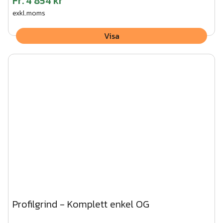
Fr.
4 854 kr
exkl.moms
Visa
Profilgrind - Komplett enkel OG