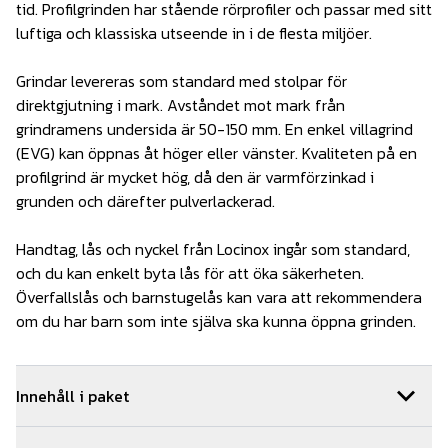
tid. Profilgrinden har stående rörprofiler och passar med sitt
luftiga och klassiska utseende in i de flesta miljöer.
Grindar levereras som standard med stolpar för
direktgjutning i mark. Avståndet mot mark från
grindramens undersida är 50-150 mm. En enkel villagrind
(EVG) kan öppnas åt höger eller vänster. Kvaliteten på en
profilgrind är mycket hög, då den är varmförzinkad i
grunden och därefter pulverlackerad.
Handtag, lås och nyckel från Locinox ingår som standard,
och du kan enkelt byta lås för att öka säkerheten.
Överfallslås och barnstugelås kan vara att rekommendera
om du har barn som inte själva ska kunna öppna grinden.
Innehåll i paket
1
st
Handtag Plast
Art.nr.
LOC01-003