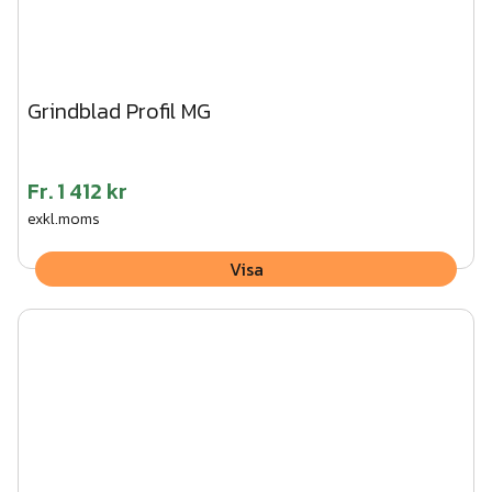
Grindblad Profil MG
Fr.
1 412 kr
exkl.moms
Visa