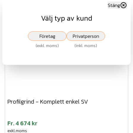
Visa
Stäng
Välj typ av kund
Företag
Privatperson
(
exkl. moms
)
(
inkl. moms
)
Profilgrind - Komplett enkel SV
Fr.
4 674 kr
exkl.moms