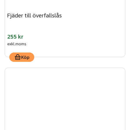
Fjäder till överfallslås
255 kr
exkl.moms
Köp