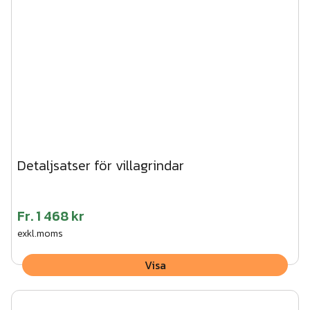
Detaljsatser för villagrindar
Fr.
1 468 kr
exkl.moms
Visa