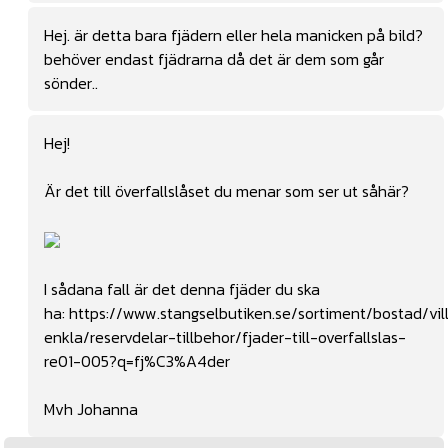
Hej. är detta bara fjädern eller hela manicken på bild?
behöver endast fjädrarna då det är dem som går
sönder..
Hej!
Är det till överfallslåset du menar som ser ut såhär?
I sådana fall är det denna fjäder du ska
ha:
https://www.stangselbutiken.se/sortiment/bostad/vil
enkla/reservdelar-tillbehor/fjader-till-overfallslas-
re01-005?q=fj%C3%A4der
Mvh Johanna