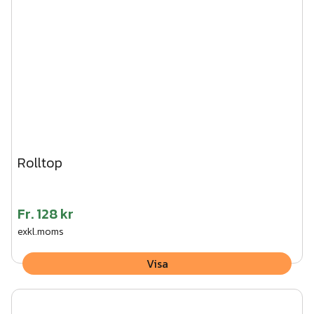
Rolltop
Fr.
128 kr
exkl.moms
Visa