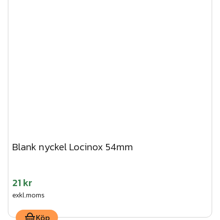
Blank nyckel Locinox 54mm
21 kr
exkl.moms
Köp