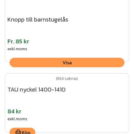
Knopp till barnstugelås
Fr.
85 kr
exkl.moms
Visa
Bild saknas
TAU nyckel 1400-1410
84 kr
exkl.moms
Köp