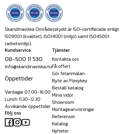
Skandinaviska Områdesskydd är ISO-certifierade enligt
ISO9001 (kvalitet), ISO14001 (miljö) samt ISO45001
(arbetsmiljö).
Kundservice
Tjänster
08-500 11 530
Kontakta oss
Få offert
info@skandinaviska.nu
Gör felanmälan
Öppettider
Byte av Flexykey
Beställ katalog
Vardagar 07.00-16.00
Mina sidor
Lunch 11.30-12.30
Showroom
Avvikande öppettider
Montageanvisningar
Följ oss
Referenser
Katalog
Nyheter