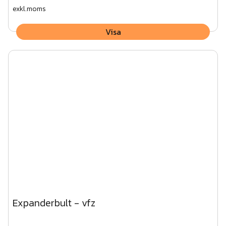
exkl.moms
Visa
Expanderbult - vfz