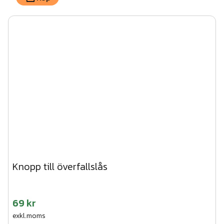
Knopp till överfallslås
69 kr
exkl.moms