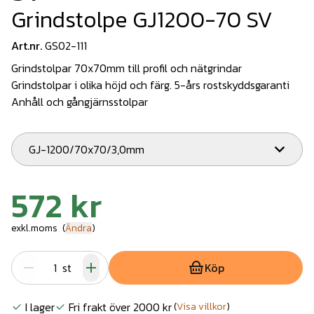
Grindstolpe GJ1200-70 SV
Art.nr.
GS02-111
Grindstolpar 70x70mm till profil och nätgrindar
Grindstolpar i olika höjd och färg. 5-års rostskyddsgaranti
Anhåll och gångjärnsstolpar
GJ-1200/70x70/3,0mm
572 kr
exkl.moms
(
Ändra
)
st
Köp
I lager
Fri frakt över 2000 kr
(
Visa villkor
)