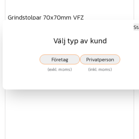
Grindstolpar 70x70mm VFZ
St
Välj typ av kund
Fr.
453 kr
exkl.moms
Företag
Privatperson
Visa
(
exkl. moms
)
(
inkl. moms
)