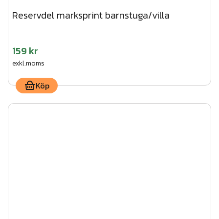
Reservdel marksprint barnstuga/villa
159 kr
exkl.moms
Köp