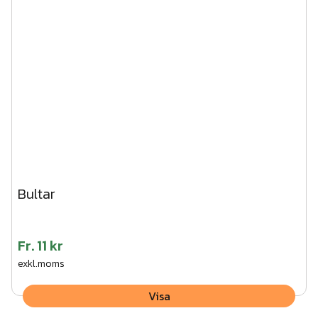
Bultar
Fr.
11 kr
exkl.moms
Visa