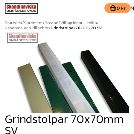
0 kr
M
Startsida
/
Sortiment
/
Bostad
/
Villagrindar - enkla
/
Reservdelar & tillbehör
/
Grindstolpe GJ1200-70 SV
Grindstolpar 70x70mm
SV