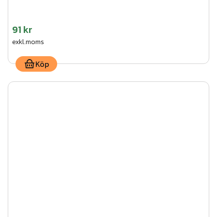
91 kr
exkl.moms
Köp