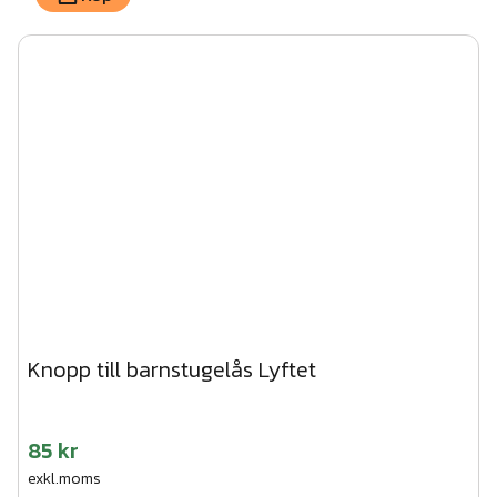
Knopp till barnstugelås Lyftet
85 kr
exkl.moms