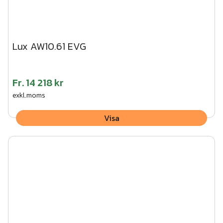
Lux AW10.61 EVG
Fr.
14 218 kr
exkl.moms
Visa