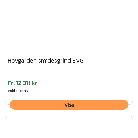
Hovgården smidesgrind EVG
Fr.
12 311 kr
exkl.moms
Visa