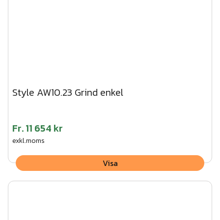
Style AW10.23 Grind enkel
Fr.
11 654 kr
exkl.moms
Visa