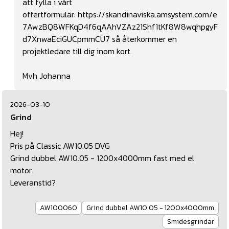
att fylla i vårt
offertformulär:
https://skandinaviska.amsystem.com/e
7AwzBQ8WFKqD4f6qAAhVZAz21Shf1tKf8W8wqhpgyF
d7XnwaEciGUCpmmCU7
så återkommer en
projektledare till dig inom kort.
Mvh Johanna
2026-03-10
Grind
Hej!
Pris på Classic AW10.05 DVG
Grind dubbel AW10.05 - 1200x4000mm fast med el
motor.
Leveranstid?
AW100060
Grind dubbel AW10.05 - 1200x4000mm
Smidesgrindar