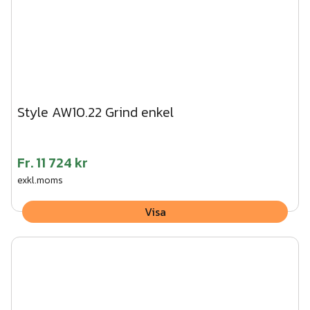
Style AW10.22 Grind enkel
Fr.
11 724 kr
exkl.moms
Visa