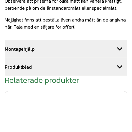
Observera att priserna för olika mått kan variera kraftigt,
beroende på om de är standardmått eller specialmått.
Möjlighet finns att beställa även andra mått än de angivna
här. Tala med en säljare för offert!
Montagehjälp
Behöver du hjälp med installationen av din grind så hjälper
Produktblad
vi dig gärna. Vi har ett team med kunniga montörer som är
specialister på våra produkter. Vi utför 100-tals
Relaterade produkter
Kvalitet & färg smidesstaket.pdf
installationer årligen. Hör av dig till oss för en snabb och
kostnadsfri offert genom offertformuläret på sidan.