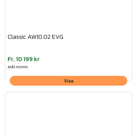
Classic AW10.02 EVG
Fr.
10 199 kr
exkl.moms
Visa