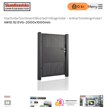
0 kr
Meny
Startsida
/
Sortiment
/
Bostad
/
Villagrindar - enkla
/
Smidesgrindar
/
AW10.112 EVG-2000x1000mm