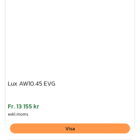
Lux AW10.45 EVG
Fr.
13 155 kr
exkl.moms
Visa