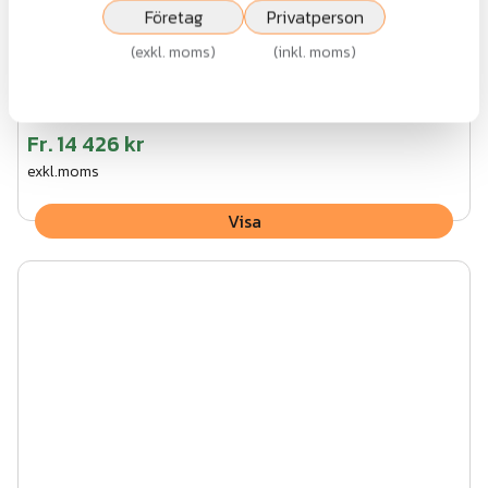
Företag
Privatperson
(
exkl. moms
)
(
inkl. moms
)
Lux AW10.58 EVG
Fr.
14 426 kr
exkl.moms
Visa