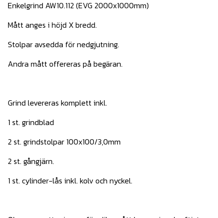
Enkelgrind AW10.112 (EVG 2000x1000mm)
Mått anges i höjd X bredd.
Stolpar avsedda för nedgjutning.
Andra mått offereras på begäran.
Grind levereras komplett inkl.
1 st. grindblad
2 st. grindstolpar 100x100/3,0mm
2 st. gångjärn.
1 st. cylinder-lås inkl. kolv och nyckel.