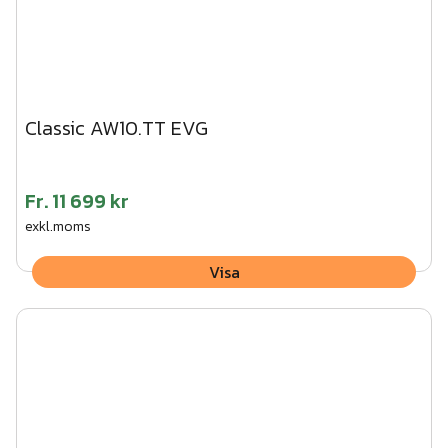
Classic AW10.TT EVG
Fr.
11 699 kr
exkl.moms
Visa