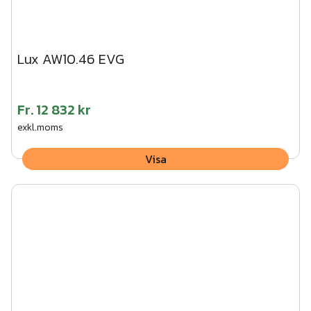
Lux AW10.46 EVG
Fr.
12 832 kr
exkl.moms
Visa