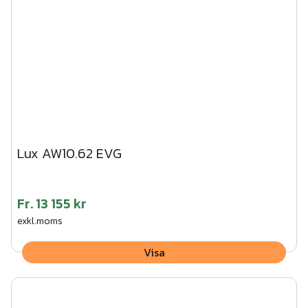
Lux AW10.62 EVG
Fr.
13 155 kr
exkl.moms
Visa