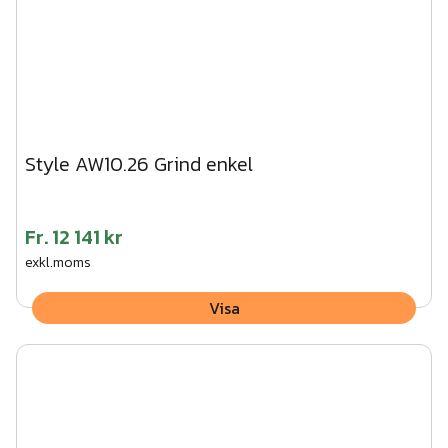
Style AW10.26 Grind enkel
Fr.
12 141 kr
exkl.moms
Visa