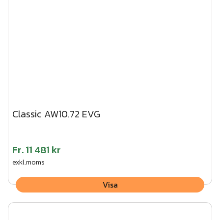
Classic AW10.72 EVG
Fr.
11 481 kr
exkl.moms
Visa