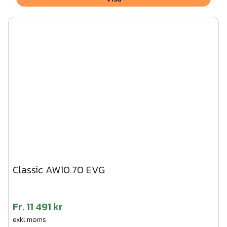
Classic AW10.70 EVG
Fr.
11 491 kr
exkl.moms