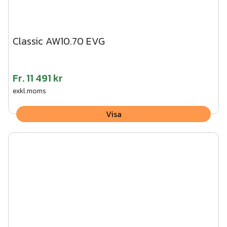
Classic AW10.70 EVG
Fr.
11 491 kr
exkl.moms
Visa