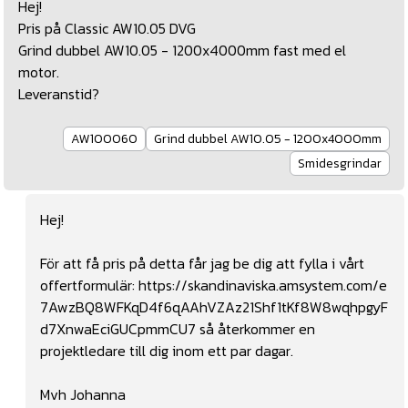
Hej!
Pris på Classic AW10.05 DVG
Grind dubbel AW10.05 - 1200x4000mm fast med el
motor.
Leveranstid?
AW100060
Grind dubbel AW10.05 - 1200x4000mm
Smidesgrindar
Hej!
För att få pris på detta får jag be dig att fylla i vårt
offertformulär:
https://skandinaviska.amsystem.com/e
7AwzBQ8WFKqD4f6qAAhVZAz21Shf1tKf8W8wqhpgyF
d7XnwaEciGUCpmmCU7
så återkommer en
projektledare till dig inom ett par dagar.
Mvh Johanna