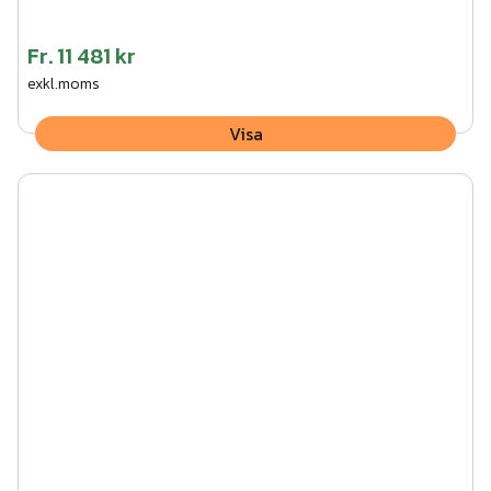
Fr.
11 481 kr
exkl.moms
Visa