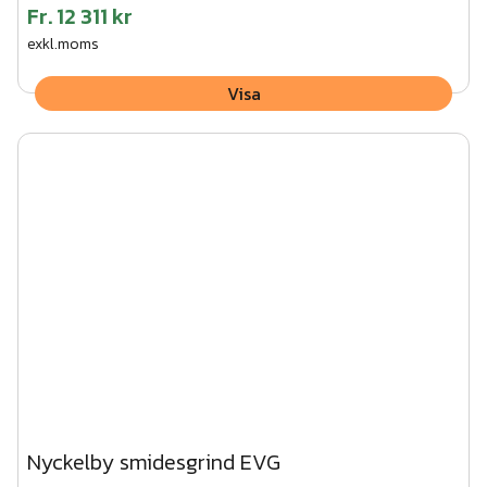
Fr.
12 311 kr
exkl.moms
Visa
Nyckelby smidesgrind EVG