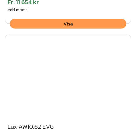
Fr.
11 654 kr
exkl.moms
Visa
Lux AW10.62 EVG