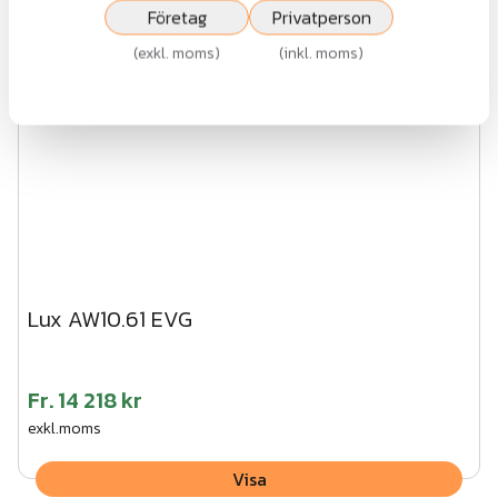
Företag
Privatperson
(
exkl. moms
)
(
inkl. moms
)
Lux AW10.61 EVG
Fr.
14 218 kr
exkl.moms
Visa