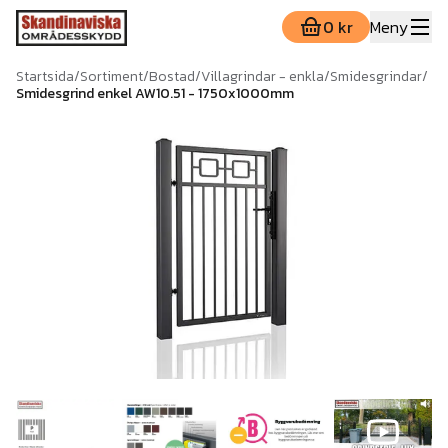
0 kr
Meny
Startsida
/
Sortiment
/
Bostad
/
Villagrindar - enkla
/
Smidesgrindar
/
Smidesgrind enkel AW10.51 - 1750x1000mm