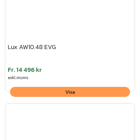
Lux AW10.48 EVG
Fr.
14 496 kr
exkl.moms
Visa