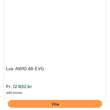
Lux AW10.46 EVG
Fr.
12 832 kr
exkl.moms
Visa