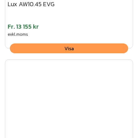
Lux AW10.45 EVG
Fr.
13 155 kr
exkl.moms
Visa