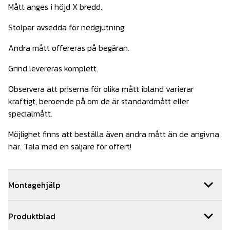
Mått anges i höjd X bredd.
Stolpar avsedda för nedgjutning.
Andra mått offereras på begäran.
Grind levereras komplett.
Observera att priserna för olika mått ibland varierar
kraftigt, beroende på om de är standardmått eller
specialmått.
Möjlighet finns att beställa även andra mått än de angivna
här. Tala med en säljare för offert!
Montagehjälp
Behöver du hjälp med installationen av din grind så hjälper
Produktblad
vi dig gärna. Vi har ett team med kunniga montörer som är