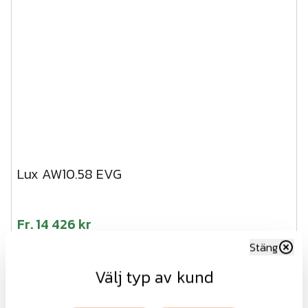
Lux AW10.58 EVG
Fr.
14 426 kr
exkl.moms
Stäng
Visa
Välj typ av kund