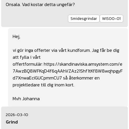
Onsala. Vad kostar detta ungefär?
Smidesgrindar
WIS00-01
Hej,
vi gör inga offerter via vårt kundforum. Jag får be dig
att fylla i vårt
offertformulär:
https://skandinaviska.amsystem.com/e
7AwzBQ8WFKqD4f6qAAhVZAz21Shf1tKf8W8wqhpgyF
d7XnwaEciGUCpmmCU7
så återkommer en
projektledare till dig inom kort.
Mvh Johanna
2026-03-10
Grind