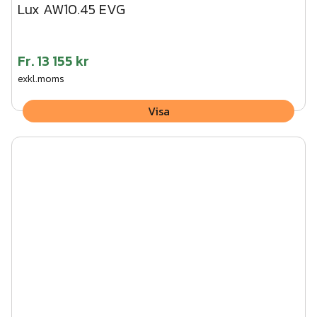
Lux AW10.45 EVG
Fr.
13 155 kr
exkl.moms
Visa