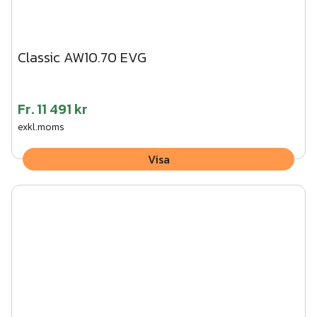
Classic AW10.70 EVG
Fr.
11 491 kr
exkl.moms
Visa