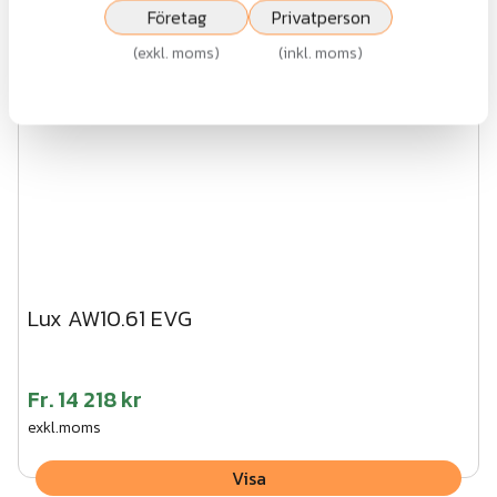
Företag
Privatperson
(
exkl. moms
)
(
inkl. moms
)
Lux AW10.61 EVG
Fr.
14 218 kr
exkl.moms
Visa