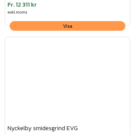
Fr.
12 311 kr
exkl.moms
Visa
Nyckelby smidesgrind EVG