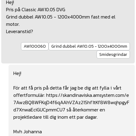
Hej!
Pris på Classic AW10.05 DVG
Grind dubbel AW10.05 - 1200x4000mm fast med el
motor.
Leveranstid?
AW100060
Grind dubbel AW10.05 - 1200x4000mm
Smidesgrindar
Hej!
För att få pris på detta får jag be dig att fylla i vårt
offertformulär:
https://skandinaviska.amsystem.com/e
7AwzBQ8WFKqD4f6qAAhVZAz21Shf1tKf8W8wqhpgyF
d7XnwaEciGUCpmmCU7
så återkommer en
projektledare till dig inom ett par dagar.
Mvh Johanna