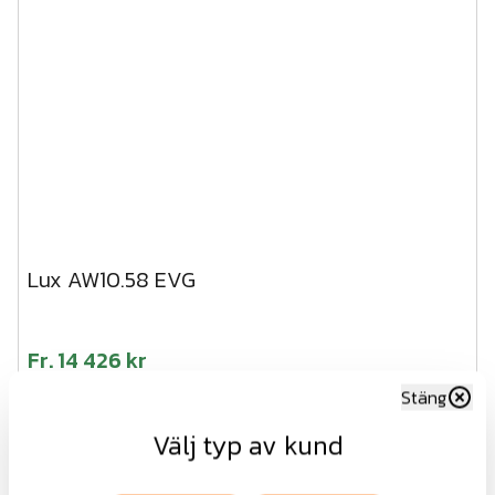
Lux AW10.58 EVG
Fr.
14 426 kr
exkl.moms
Stäng
Visa
Välj typ av kund