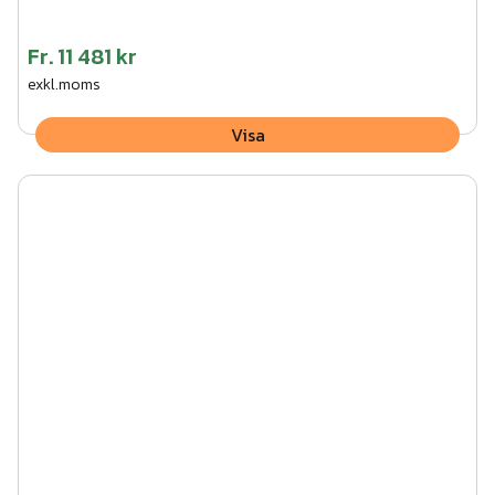
Fr.
11 481 kr
exkl.moms
Visa