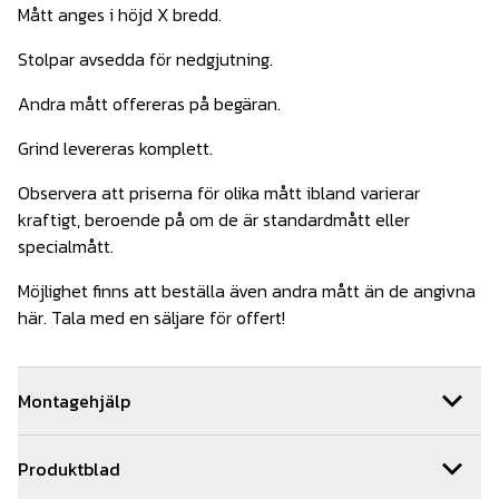
Mått anges i höjd X bredd.
Stolpar avsedda för nedgjutning.
Andra mått offereras på begäran.
Grind levereras komplett.
Observera att priserna för olika mått ibland varierar
kraftigt, beroende på om de är standardmått eller
specialmått.
Möjlighet finns att beställa även andra mått än de angivna
här. Tala med en säljare för offert!
Montagehjälp
Behöver du hjälp med installationen av din grind så hjälper
Produktblad
vi dig gärna. Vi har ett team med kunniga montörer som är