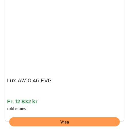
Lux AW10.46 EVG
Fr.
12 832 kr
exkl.moms
Visa