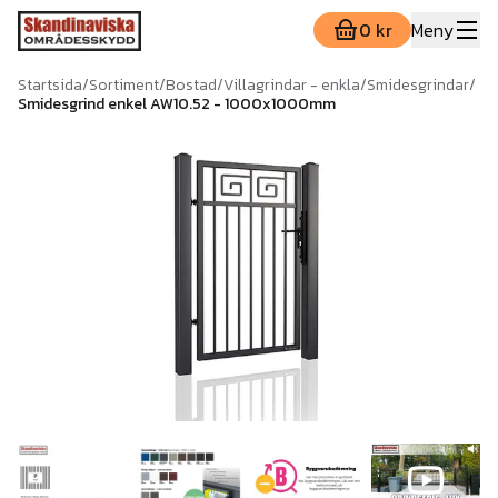
0 kr
Meny
Startsida
/
Sortiment
/
Bostad
/
Villagrindar - enkla
/
Smidesgrindar
/
Smidesgrind enkel AW10.52 - 1000x1000mm