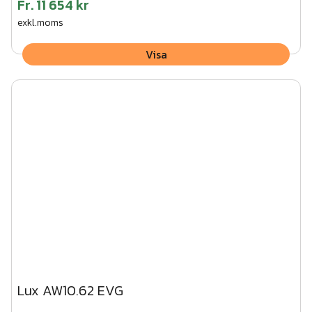
Fr.
11 654 kr
exkl.moms
Visa
Lux AW10.62 EVG