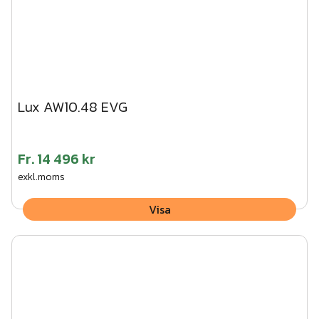
Lux AW10.48 EVG
Fr.
14 496 kr
exkl.moms
Visa