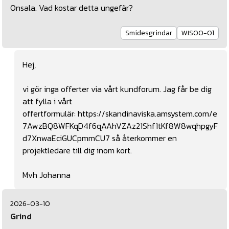
Onsala. Vad kostar detta ungefär?
Smidesgrindar
WIS00-01
Hej,
vi gör inga offerter via vårt kundforum. Jag får be dig
att fylla i vårt
offertformulär:
https://skandinaviska.amsystem.com/e
7AwzBQ8WFKqD4f6qAAhVZAz21Shf1tKf8W8wqhpgyF
d7XnwaEciGUCpmmCU7
så återkommer en
projektledare till dig inom kort.
Mvh Johanna
2026-03-10
Grind