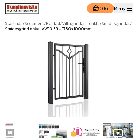
0 kr
Meny
Startsida
/
Sortiment
/
Bostad
/
Villagrindar - enkla
/
Smidesgrindar
/
Smidesgrind enkel AW10.53 - 1750x1000mm