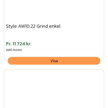
Style AW10.22 Grind enkel
Fr.
11 724 kr
exkl.moms
Visa