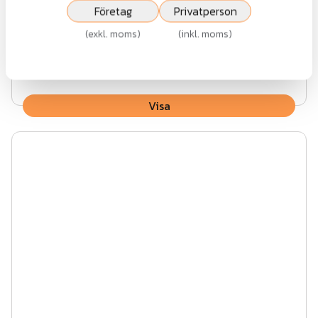
Lux AW10.58 EVG
Företag
Privatperson
(
exkl. moms
)
(
inkl. moms
)
Fr.
14 426 kr
exkl.moms
Visa