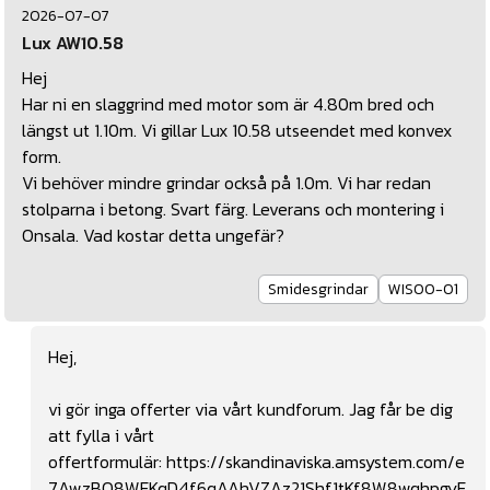
2026-07-07
Lux AW10.58
Hej
Har ni en slaggrind med motor som är 4.80m bred och
längst ut 1.10m. Vi gillar Lux 10.58 utseendet med konvex
form.
Vi behöver mindre grindar också på 1.0m. Vi har redan
stolparna i betong. Svart färg. Leverans och montering i
Onsala. Vad kostar detta ungefär?
Smidesgrindar
WIS00-01
Hej,
vi gör inga offerter via vårt kundforum. Jag får be dig
att fylla i vårt
offertformulär:
https://skandinaviska.amsystem.com/e
7AwzBQ8WFKqD4f6qAAhVZAz21Shf1tKf8W8wqhpgyF