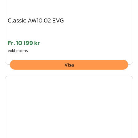
Classic AW10.02 EVG
Fr.
10 199 kr
exkl.moms
Visa