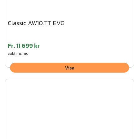
Classic AW10.TT EVG
Fr.
11 699 kr
exkl.moms
Visa