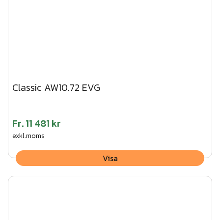
Classic AW10.72 EVG
Fr.
11 481 kr
exkl.moms
Visa