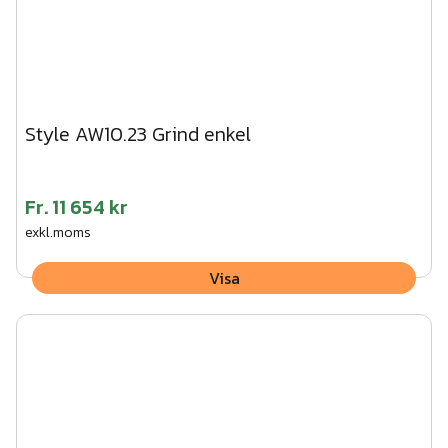
Style AW10.23 Grind enkel
Fr.
11 654 kr
exkl.moms
Visa