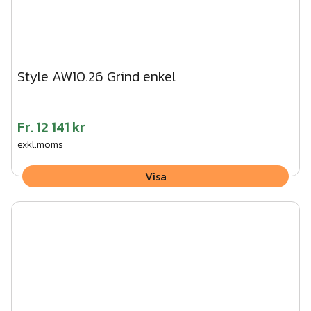
Style AW10.26 Grind enkel
Fr.
12 141 kr
exkl.moms
Visa