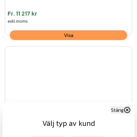
Fr.
11 217 kr
exkl.moms
Visa
Stäng
Välj typ av kund