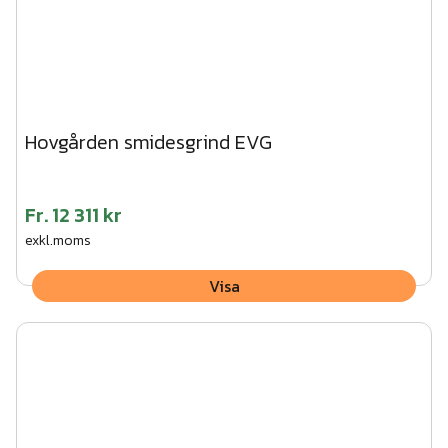
Hovgården smidesgrind EVG
Fr.
12 311 kr
exkl.moms
Visa