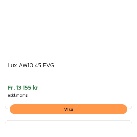
Lux AW10.45 EVG
Fr.
13 155 kr
exkl.moms
Visa