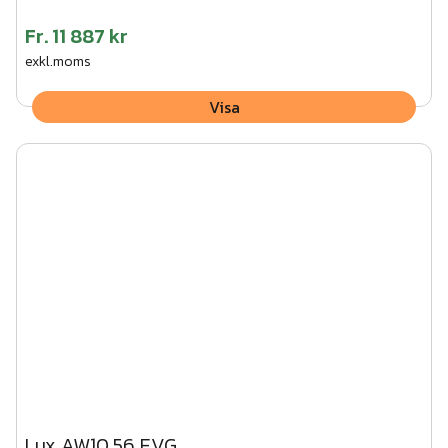
Fr.
11 887 kr
exkl.moms
Visa
Lux AW10.56 EVG