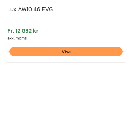
Lux AW10.46 EVG
Fr.
12 832 kr
exkl.moms
Visa