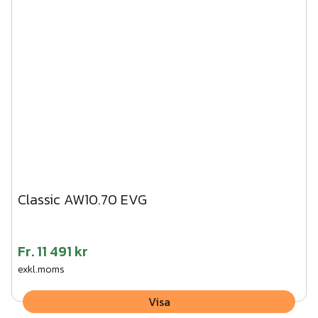
Classic AW10.70 EVG
Fr.
11 491 kr
exkl.moms
Visa