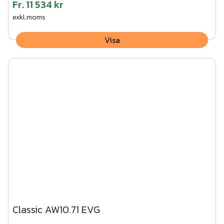
Fr.
11 534 kr
exkl.moms
Visa
Classic AW10.71 EVG