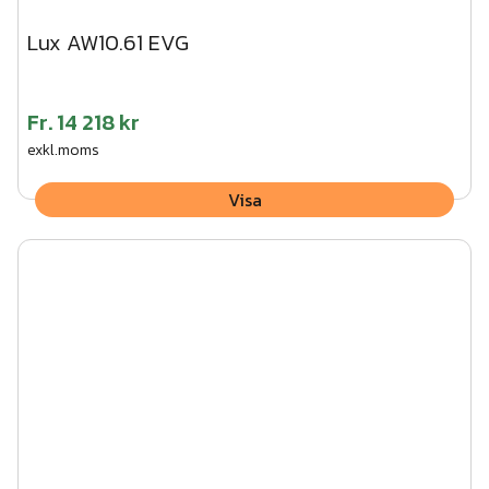
Lux AW10.61 EVG
Fr.
14 218 kr
exkl.moms
Visa