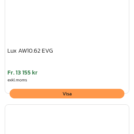
Lux AW10.62 EVG
Fr.
13 155 kr
exkl.moms
Visa