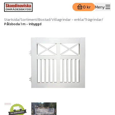
0 kr
Meny
Startsida
/
Sortiment
/
Bostad
/
Villagrindar - enkla
/
Trägrindar
/
Pålsboda 1 m - inbyggd