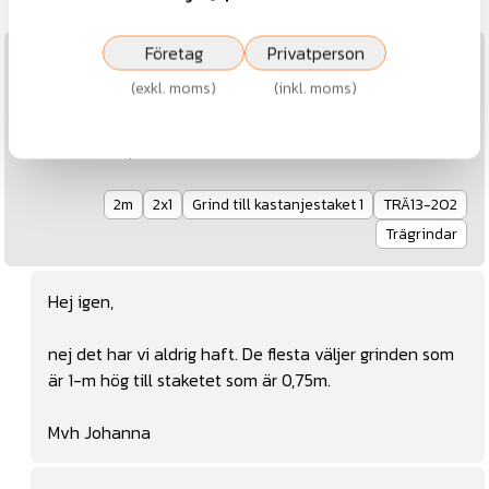
Företag
Privatperson
2025-05-08
Vilka höjder finns kastanjegrindar i?
(
exkl. moms
)
(
inkl. moms
)
Hej! Vill köpa kastanjestaket 75 högt och ha en grind till.
Hittar bara 1m, stämmer det eller finns det 75?
2m
2x1
Grind till kastanjestaket 1
TRÄ13-202
Trägrindar
Hej igen,
nej det har vi aldrig haft. De flesta väljer grinden som
är 1-m hög till staketet som är 0,75m.
Mvh Johanna