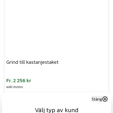
Grind till kastanjestaket
Fr.
2 256 kr
exkl.moms
Visa
Stäng
Frågor och svar
Välj typ av kund