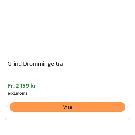
Grind Drömminge trä
Fr.
2 159 kr
exkl.moms
Visa