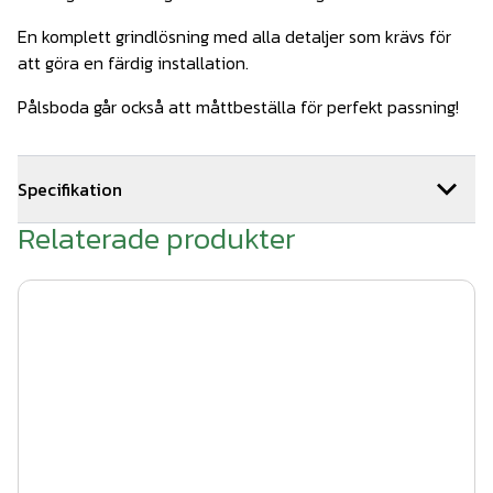
En komplett grindlösning med alla detaljer som krävs för
att göra en färdig installation.
Pålsboda går också att måttbeställa för perfekt passning!
Specifikation
Relaterade produkter
Grindens höjd från markplan: 1,05 m
Grindbladets bredd: 860 mm
Bredd mellan stolpar: 1000 mm
Stolpens höjd: 1,29 m ovan mark