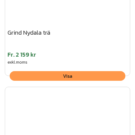
Grind Nydala trä
Fr.
2 159 kr
exkl.moms
Visa