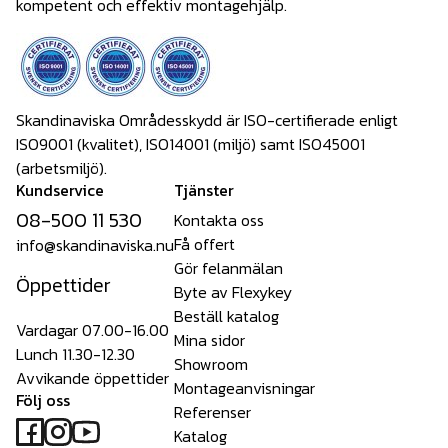
kompetent och effektiv montagehjälp.
Skandinaviska Områdesskydd är ISO-certifierade enligt
ISO9001 (kvalitet), ISO14001 (miljö) samt ISO45001
(arbetsmiljö).
Kundservice
Tjänster
08-500 11 530
Kontakta oss
Få offert
info@skandinaviska.nu
Gör felanmälan
Öppettider
Byte av Flexykey
Beställ katalog
Vardagar 07.00-16.00
Mina sidor
Lunch 11.30-12.30
Showroom
Avvikande öppettider
Montageanvisningar
Följ oss
Referenser
Katalog