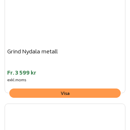
Grind Nydala metall
Fr.
3 599 kr
exkl.moms
Visa