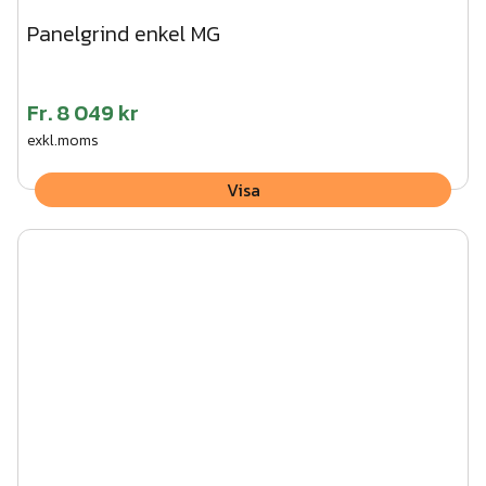
Panelgrind enkel MG
Fr.
8 049 kr
exkl.moms
Visa