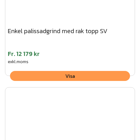
Enkel palissadgrind med rak topp SV
Fr.
12 179 kr
exkl.moms
Visa