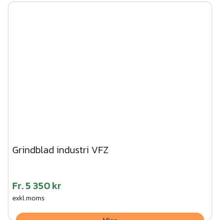
Grindblad industri VFZ
Fr.
5 350 kr
exkl.moms