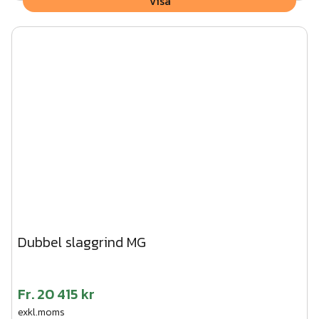
Visa
Dubbel slaggrind MG
Fr.
20 415 kr
exkl.moms