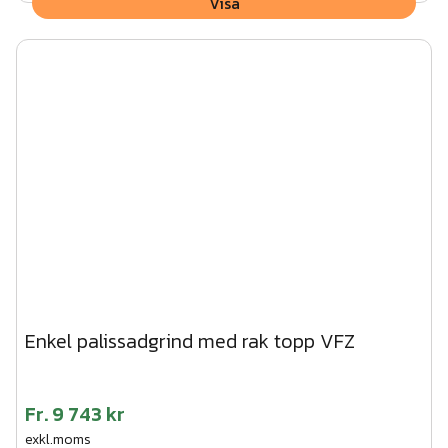
Visa
Enkel palissadgrind med rak topp VFZ
Fr.
9 743 kr
exkl.moms