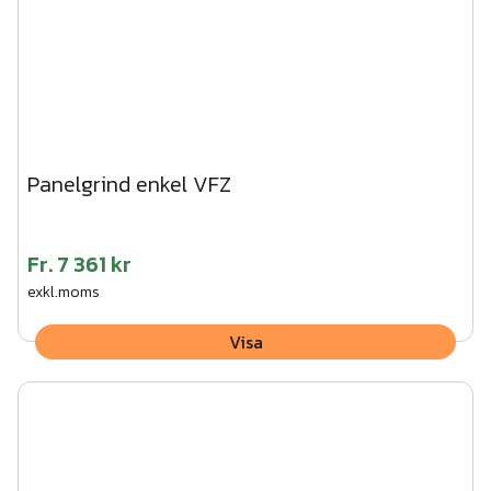
Panelgrind enkel VFZ
Fr.
7 361 kr
exkl.moms
Visa