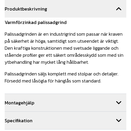
Produktbeskrivning
Varmförzinkad palissadgrind
Palissadgrinden är en industrigrind som passar när kraven
på säkerhet är höga, samtidigt som utseendet är viktigt.
Den kraftiga konstruktionen med svetsade liggande och
stående profiler ger ett säkert områdesskydd som med sin
ytbehandling har mycket lång hållbarhet.
Palissadgrinden säljs komplett med stolpar och detaljer.
Försedd med låsögla för hänglås som standard.
Montagehjälp
Vi kan hjälpa dig med monteringen av din grind. Om ni
Specifikation
beställer montage av oss får ni 5 års montage och
materialgaranti. Vi samarbetar med ett brett nätverk av