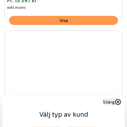
Fr.
13 397 kr
exkl.moms
Visa
Stäng
Välj typ av kund
Grindblad industri OG