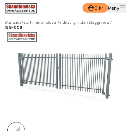
0 kr
Meny
Startsida
/
Sortiment
/
Industri
/
Industrigrindar
/
Slaggrindar
/
IG13-008