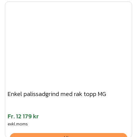
Enkel palissadgrind med rak topp MG
Fr.
12 179 kr
exkl.moms