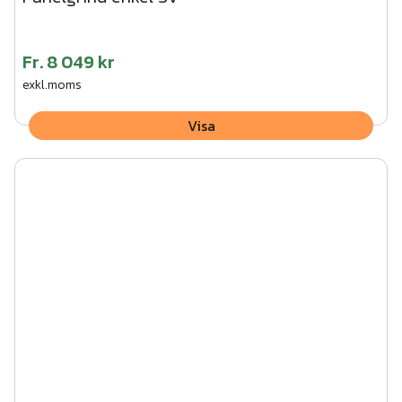
Fr.
8 049 kr
exkl.moms
Visa